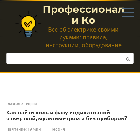
Перейти
Профессионал
к
контенту
и Ко
Все об электрике своими
руками: правила,
инструкции, оборудование
Поиск:
Главная
»
Теория
Как найти ноль и фазу индикаторной
отверткой, мультиметром и без приборов?
На чтение:
19 мин
Теория