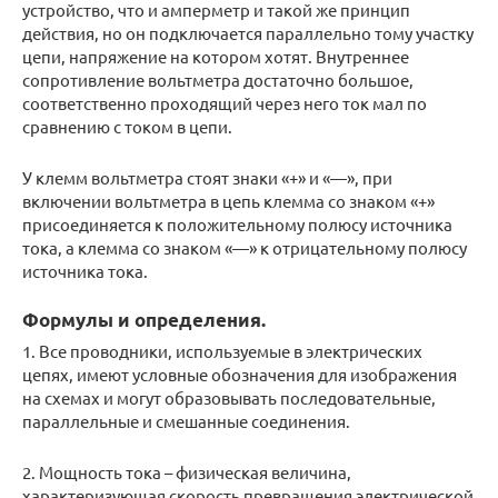
устройство, что и амперметр и такой же принцип
действия, но он подключается параллельно тому участку
цепи, напряжение на котором хотят. Внутреннее
сопротивление вольтметра достаточно большое,
соответственно проходящий через него ток мал по
сравнению с током в цепи.
У клемм вольтметра стоят знаки «+» и «—», при
включении вольтметра в цепь клeмма со знаком «+»
присоединяется к положительному полюсу источника
тока, а клеммa со знаком «—» к отрицательному полюсу
источника тока.
Формулы и определения.
1. Все проводники, используемые в электрических
цепях, имеют условные обозначения для изображения
на схемах и могут образовывать последовательные,
параллельные и смешанные соединения.
2. Мощность тока – физическая величинa,
хаpактеpизующая скорость превращения электрической