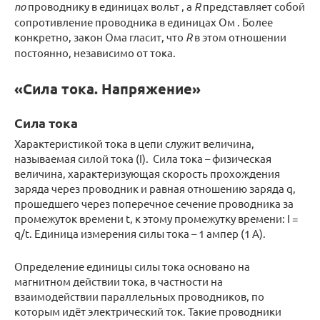
по
проводнику в единицах вольт , а
R
представляет собой
сопротивление проводника в единицах Ом . Более
конкретно, закон Ома гласит, что
R
в этом отношении
постоянно, независимо от тока.
«Сила тока. Напряжение»
Сила тока
Характеристикой тока в цепи служит величина,
называемая силой тока (I). Сила тока – физическая
величина, характеризующая скорость прохождения
заряда через проводник и равная отношению заряда q,
прошедшeгo через пoперeчное сечение проводника за
промежуток времени t, к этому промежутку времени: I =
q/t. Единица измерения силы тока – 1 ампер (1 А).
Определение единицы силы тока основано на
магнитном действии тока, в частности на
взаимодействии параллельных проводников, по
которым идёт электрический ток. Такие проводники