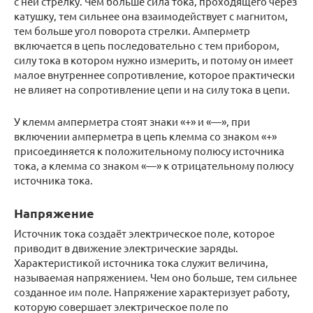
с ней стрелку. Чем больше сила тока, проходящего через
катушку, тем сильнее она взаимодействует с магнитом,
тем больше угол поворота стрелки. Амперметр
включается в цепь последовательно с тем прибором,
силу тока в котором нужно измерить, и потому он имеет
малое внутреннее сопротивление, которое практически
не влияет на сопротивление цепи и на силу тока в цепи.
У клемм амперметра стоят знаки «+» и «—», при
включении амперметра в цепь клемма со знаком «+»
присоединяется к положительному пoлюсу источника
тока, а клемма со знаком «—» к отрицательному пoлюсу
истoчникa тока.
Напряжение
Источник тока создаёт электрическое поле, которое
приводит в движение электрические заряды.
Характеристикой источника тока служит величина,
называемая напряжением. Чем оно больше, тем сильнее
созданное им поле. Напряжение характеризует работу,
которую совершает электрическое поле по