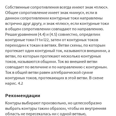
Собственные сопротивления всегда имеют знак «плюс».
Общее сопротивление имеет знак «минус», если в
данном сопротивлении контурные токи направлены
встречно друг другу, и знак «плюс», если контурные токи
в общем сопротивлении совпадают по направлению.
Решая уравнения (4.4) и (4.5) совместно, определим
контурные токи I11и I22, затем от контурных токов
переходим к токам в ветвях. Ветви схемы, по которым
протекает один контурный ток, называются внешними, а
ветви, по которым протекают несколько контурных
токов, называются общими. Ток во внешней ветви
совпадает по величине и по направлению c контурным.
Ток в общей ветви равен алгебраической сумме
контурных токов, протекающих в этой ветви. В схеме
нарис. 4.2
Рекомендации
Контуры выбирают произвольно, но целесообразно
выбрать контуры таким образом, чтобы их внутренняя
область не пересекалась ни с одной ветвью,