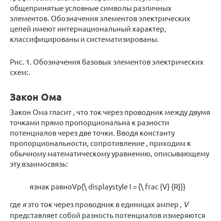
общепринятые условные символы различных
элементов. Обозначения элементов электрических
цепей имеют интернациональный характер,
классифицированы и систематизированы.
Рис. 1. Обозначения базовых элементов электрических
схем:.
Закон Ома
Закон Ома гласит , что ток через проводник между двумя
точками прямо пропорциональна к разности
потенциалов через две точки. Вводя константу
пропорциональности, сопротивление , приходим к
обычному математическому уравнению, описывающему
эту взаимосвязь:
язнак равноVр{\ displaystyle I = {\ frac {V} {R}}}
где
я
это ток через проводник в единицах ампер ,
V
представляет собой разность потенциалов измеряются