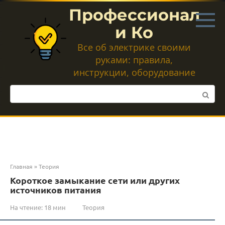
Перейти
Профессионал
к
контенту
и Ко
Все об электрике своими
руками: правила,
инструкции, оборудование
Поиск:
Главная
»
Теория
Короткое замыкание сети или других
источников питания
На чтение:
18 мин
Теория