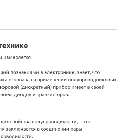
технике
ем измеряется
ий познаниями в электронике, знает, что
ника основана на применении полупроводниковых
фровой (дискретный) прибор имеет в своей
ением диодов и транзисторов.
щих свойства полупроводимости, – это
ия заключается в соединении пары
проводимости.