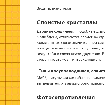
Виды транзисторов
Слоистые кристаллы
Двойные соединения, подобные диио
молибдена, отличаются слоистым стр
ковалентные связи значительной силы
между самими слоями. Полупроводник
ведут себя в слоях квази-двумерно.
сторонних атомов – интеркаляцией.
Типы полупроводников, слоис
MoS2, дисульфид молибдена применяе
выпрямителях, мемристорах, транзисто
Фотосопротивления