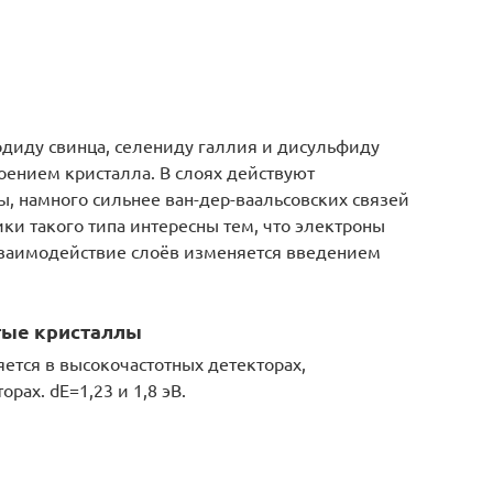
диду свинца, селениду галлия и дисульфиду
оением кристалла. В слоях действуют
, намного сильнее ван-дер-ваальсовских связей
и такого типа интересны тем, что электроны
 Взаимодействие слоёв изменяется введением
тые кристаллы
тся в высокочастотных детекторах,
рах. dE=1,23 и 1,8 эВ.