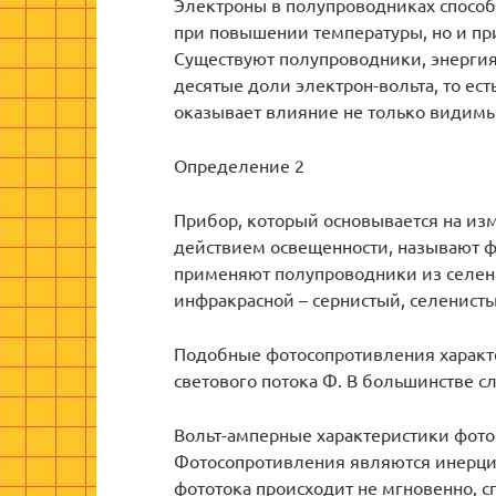
Электроны в полупроводниках способ
при повышении температуры, но и пр
Существуют полупроводники, энергия
десятые доли электрон-вольта, то ес
оказывает влияние не только видимый
Определение 2
Прибор, который основывается на и
действием освещенности, называют ф
применяют полупроводники из селена
инфракрасной – сернистый, селенисты
Подобные фотосопротивления характе
светового потока Φ. В большинстве с
Вольт-амперные характеристики фот
Фотосопротивления являются инерци
фототока происходит не мгновенно, с