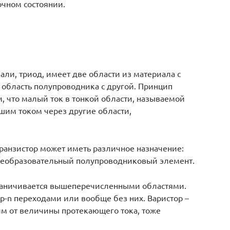
очном состоянии.
вали, триод, имеет две области из материала с
область полупроводника с другой. Принцип
м, что малый ток в тонкой области, называемой
шим током через другие области,
транзистор может иметь различное назначение:
преобразовательный полупроводниковый элемент.
раничивается вышеперечисленными областями.
p-n переходами или вообще без них. Варистор –
им от величины протекающего тока, тоже