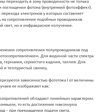
ны переходить в зону проводимости не только
и поглощении фотона (внутренний фотоэффект).
 перехода электронов у которых составляет
ть на сопротивление подобных проводников
 свет, но и инфракрасное излучение.
зменении сопротивления полупроводников под
отосопротивлением. Для видимой части спектра
, германия, сернистого кадмия, таллия. Для
й и теллуристый свинец.
ризуются зависимостью фототока I от величины
лучаев ее изображают как:
осопротивлений обладают линейным характером.
онными, то есть достижение максимума
пад – при прекращении подачи света.