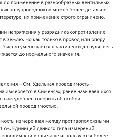
нашло применение в разнообразных вентильных
ных полупроводников можно более детально
тературе, их применение строго ограничено.
нии напряжения у разрядника сопротивление
т в землю. Но как только в провод или опору
 быстро уменьшается практически до нуля, весь
ижается до нормального значения.
и
вления – Ом. Удельная проводимость –
на измеряется в Сименсах, ранее называвшихся
твам удобнее говорить об особой
дельной проводимостью.
димость, измеренная между противоположными
 1 см. Единицей данного типа измерений
 проводимости воды чаще используются более