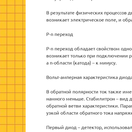
В результате физических процессов 
возникает электрическое поле, и обр
P-n переход
P-n переход обладает свойством одно
возникает только при подключении p-
а n-области (катода) – к минусу.
Вольт-амперная характеристика диод
В обратной полярности ток также име
намного меньше. Стабилитрон – вид д
обратной ветви характеристики. Пара
узкой области обратного тока напряж
Первый диод – детектор, использовал