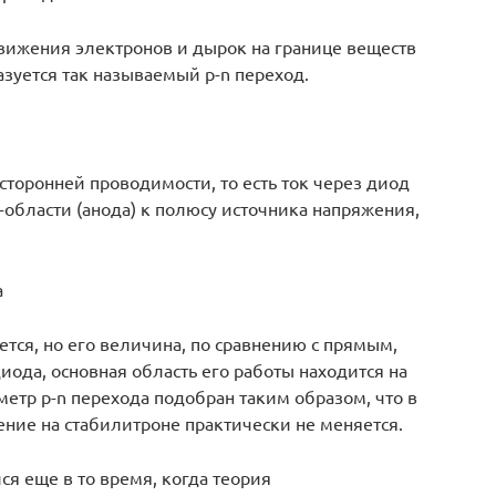
движения электронов и дырок на границе веществ
азуется так называемый p-n переход.
сторонней проводимости, то есть ток через диод
области (анода) к полюсу источника напряжения,
а
ется, но его величина, по сравнению с прямым,
иода, основная область его работы находится на
метр p-n перехода подобран таким образом, что в
ение на стабилитроне практически не меняется.
ся еще в то время, когда теория