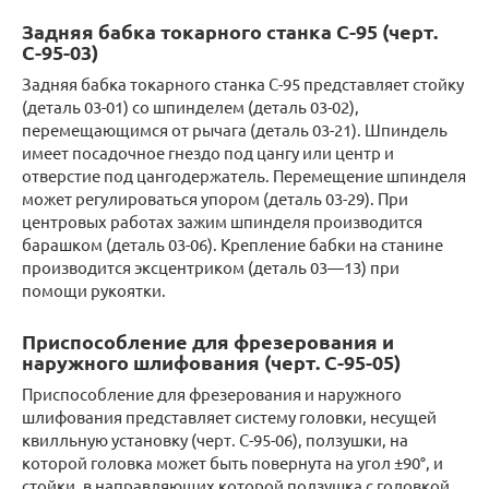
Задняя бабка токарного станка С-95 (черт.
С-95-03)
Задняя бабка токарного станка С-95 представляет стойку
(деталь 03-01) со шпинделем (деталь 03-02),
перемещающимся от рычага (деталь 03-21). Шпиндель
имеет посадочное гнездо под цангу или центр и
отверстие под цангодержатель. Перемещение шпинделя
может регулироваться упором (деталь 03-29). При
центровых работах зажим шпинделя производится
барашком (деталь 03-06). Крепление бабки на станине
производится эксцентриком (деталь 03—13) при
помощи рукоятки.
Приспособление для фрезерования и
наружного шлифования (черт. С-95-05)
Приспособление для фрезерования и наружного
шлифования представляет систему головки, несущей
квилльную установку (черт. С-95-06), ползушки, на
которой головка может быть повернута на угол ±90°, и
стойки, в направляющих которой ползушка с головкой