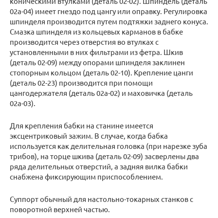
коническими втулками (деталь 02-02). Шпиндель (деталь
02а-04) имеет гнездо под цангу или оправку. Регулировка
шпинделя производится путем подтяжки заднего конуса.
Смазка шпинделя из кольцевых карманов в бабке
производится через отверстия во втулках с
установленными в них фильтрами из фетра. Шкив
(деталь 02-09) между опорами шпинделя заклинен
стопорным кольцом (деталь 02-10). Крепление цанги
(деталь 02-23) производится при помощи
цангодержателя (деталь 02а-02) и маховичка (деталь
02а-03).
Для крепления бабки на станине имеется
эксцентриковый зажим. В случае, когда бабка
используется как делительная головка (при нарезке зуба
трибов), на торце шкива (деталь 02-09) засверлены два
ряда делительных отверстий, а задняя вилка бабки
снабжена фиксирующим приспособлением.
Суппорт обычный для настольно-токарных станков с
поворотной верхней частью.