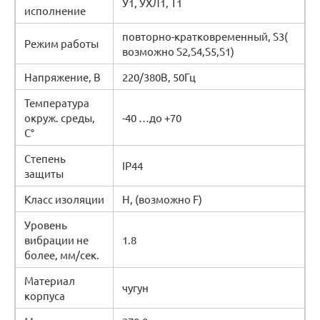
У1, УХЛ1, Т1
исполнение
повторно-кратковременный, S3(
Режим работы
возможно S2,S4,S5,S1)
Напряжение, В
220/380В, 50Гц
Температура
окруж. среды,
-40 …до +70
C°
Степень
IP44
защиты
Класс изоляции
Н, (возможно F)
Уровень
вибрации не
1.8
более, мм/сек.
Материал
чугун
корпуса