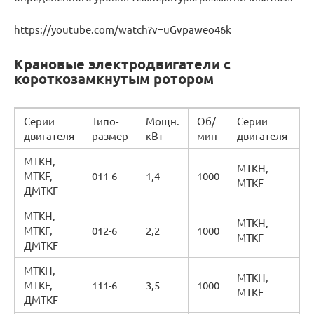
https://youtube.com/watch?v=uGvpaweo46k
Крановые электродвигатели с
короткозамкнутым ротором
Серии
Типо-
Мощн.
Об/
Серии
Т
двигателя
размер
кВт
мин
двигателя
р
МТКН,
МТКН,
MTKF,
011-6
1,4
1000
3
MTKF
ДМТKF
МТКН,
МТКН,
MTKF,
012-6
2,2
1000
3
MTKF
ДМТKF
МТКН,
МТКН,
MTKF,
111-6
3,5
1000
3
MTKF
ДМТKF