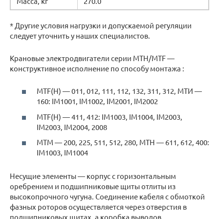
Масса, кг
270.0
* Другие условия нагрузки и допускаемой регуляции
следует уточнить у наших специалистов.
Крановые электродвигатели серии МТН/МТF —
конструктивное исполнение по способу монтажа :
МТF(H) — 011, 012, 111, 112, 132, 311, 312, МТИ —
160: IM1001, IM1002, IM2001, IM2002
МТF(Н) — 411, 412: IM1003, IM1004, IM2003,
IM2003, IM2004, 2008
МТМ — 200, 225, 511, 512, 280, МТН — 611, 612, 400:
IM1003, IM1004
Несущие элементы — корпус с горизонтальным
оребрением и подшипниковые щиты отлиты из
высокопрочного чугуна. Соединение кабеля с обмоткой
фазных роторов осуществляется через отверстия в
подшипниковых щитах, а коробка выводов