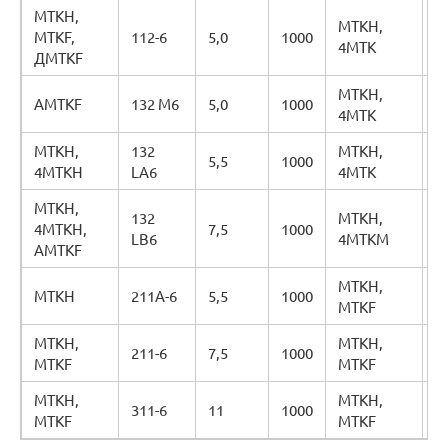
МТКН,
МТКН,
2
MTKF,
112-6
5,0
1000
4МТК
L
ДМТKF
МТКН,
2
AMTKF
132 М6
5,0
1000
4МТК
L
МТКН,
132
МТКН,
2
5,5
1000
4МТКН
LA6
4МТК
L
МТКН,
132
МТКН,
2
4МТКН,
7,5
1000
LB6
4МТКМ
L
AMTKF
МТКН,
МТКН
211А-6
5,5
1000
4
MTKF
МТКН,
МТКН,
211-6
7,5
1000
4
MTKF
MTKF
МТКН,
МТКН,
311-6
11
1000
4
MTKF
MTKF