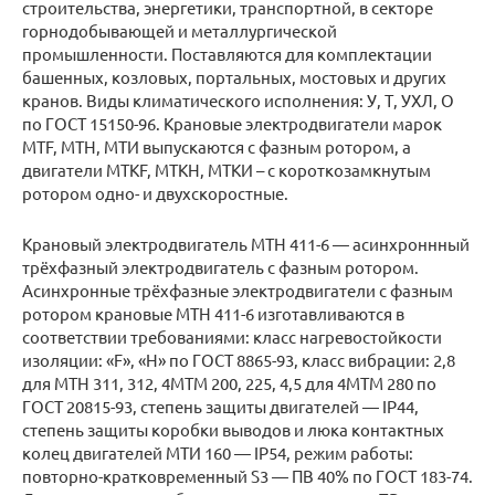
строительства, энергетики, транспортной, в секторе
горнодобывающей и металлургической
промышленности. Поставляются для комплектации
башенных, козловых, портальных, мостовых и других
кранов. Виды климатического исполнения: У, Т, УХЛ, О
по ГОСТ 15150-96. Крановые электродвигатели марок
MTF, MTH, МТИ выпускаются с фазным ротором, а
двигатели MTKF, MTKH, МТКИ – с короткозамкнутым
ротором одно- и двухскоростные.
Крановый электродвигатель МТН 411-6 — асинхроннный
трёхфазный электродвигатель с фазным ротором.
Асинхронные трёхфазные электродвигатели с фазным
ротором крановые МТН 411-6 изготавливаются в
соответствии требованиями: класс нагревостойкости
изоляции: «F», «Н» по ГОСТ 8865-93, класс вибрации: 2,8
для МТН 311, 312, 4МТМ 200, 225, 4,5 для 4МТМ 280 по
ГОСТ 20815-93, степень защиты двигателей — IP44,
степень защиты коробки выводов и люка контактных
колец двигателей МТИ 160 — IP54, режим работы:
повторно-кратковременный S3 — ПВ 40% по ГОСТ 183-74.