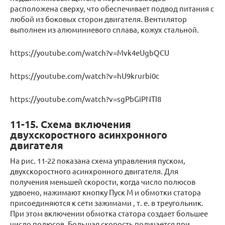
расположена сверху, что обеспечивает подвод питания с
любой из боковых сторон двигателя. Вентилятор
выполнен из алюминиевого сплава, кожух стальной.
https://youtube.com/watch?v=Mvk4eUgbQCU
https://youtube.com/watch?v=hU9krurbi0c
https://youtube.com/watch?v=sgPbGiPNTI8
11-15. Схема включения
двухскоростного асинхронного
двигателя
На рис. 11-22 показана схема управления пуском,
двухскоростного асинхронного двигателя. Для
получения меньшей скорости, когда число полюсов
удвоено, нажимают кнопку Пуск М и обмотки статора
присоединяются к сети зажимами , т. е. в треугольник.
При этом включении обмотка статора создает большее
число полюсов. Большая скорость получается при