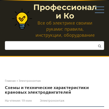
Перейти
Профессионал
к
контенту
и Ко
Все об электрике своими
руками: правила,
инструкции, оборудование
Поиск:
Главная
»
Электромонтаж
Схемы и технические характеристики
крановых электродвигателей
На чтение:
19 мин
Электромонтаж