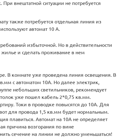
. При внештатной ситуации не потребуется
ату также потребуется отдельная линия из
 используют автомат 10 А.
требований избыточной. Но в действительности
ь жилье и сделать проживание в нем
е. В комнате уже проведена линия освещения. В
в.мм с автоматом 10А. Но далее электрик,
группе небольших светильников, рекомендует
отолок уже пошел кабель 2*0,75 кв.мм.
ртиру. Токи в проводке повысятся до 10А. Для
 вот для провода 1,5 кв.мм будет нормальным.
яция плавиться. Автомат на 10А не определяет
ая причина возгорания по вине
ить сечение на линии не должно уменьшаться!