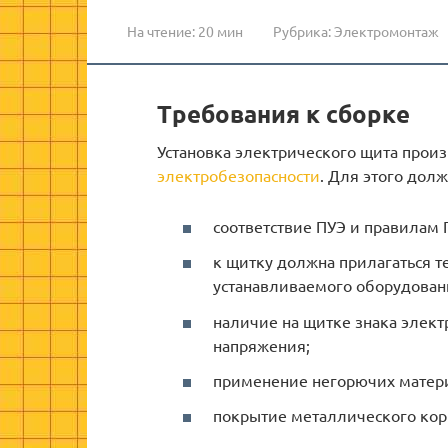
На чтение:
20 мин
Рубрика:
Электромонтаж
Требования к сборке
Установка электрического щита прои
электробезопасности
. Для этого дол
соответствие ПУЭ и правилам 
к щитку должна прилагаться т
устанавливаемого оборудован
наличие на щитке знака элек
напряжения;
применение негорючих матери
покрытие металлического кор