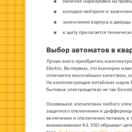
наличие маркировки на прово
колодки нейтрали и заземле
заземление корпуса и дверцы
к щиту прилагается технически
Выбор автоматов в кв
Лучше всего приобретать комплектующ
Electric. Во-первых, это всемирно из
отличается высочайшим качеством, х
На комплектующие китайских марок EK
бытовых электрощитках не так безопа
Основными элементами любого электр
защитного отключения и дифференци
включения и отключения питания, к 
возникновении КЗ. УЗО обрывает це
тока.
Дифавтомат – это УЗО и автомат