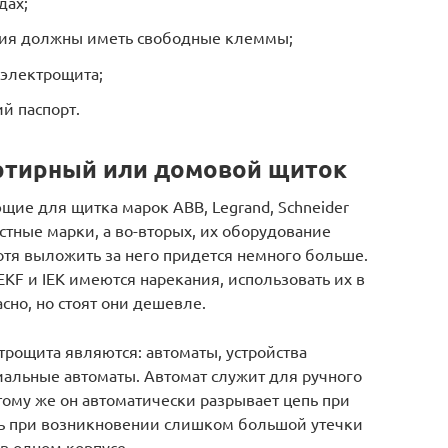
дах;
ния должны иметь свободные клеммы;
 электрощита;
й паспорт.
артирный или домовой щиток
ие для щитка марок ABB, Legrand, Schneider
вестные марки, а во-вторых, их оборудование
отя выложить за него придется немного больше.
F и IEK имеются нарекания, использовать их в
сно, но стоят они дешевле.
ощита являются: автоматы, устройства
альные автоматы. Автомат служит для ручного
тому же он автоматически разрывает цепь при
пь при возникновении слишком большой утечки
в одном корпусе.