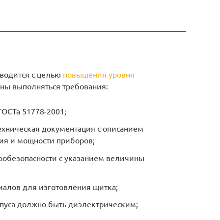
зводится с целью
повышения уровня
жны выполняться требования:
ГОСТа 51778-2001;
ехническая документация с описанием
ия и мощности приборов;
тробезопасности с указанием величины
алов для изготовления щитка;
пуса должно быть диэлектрическим;