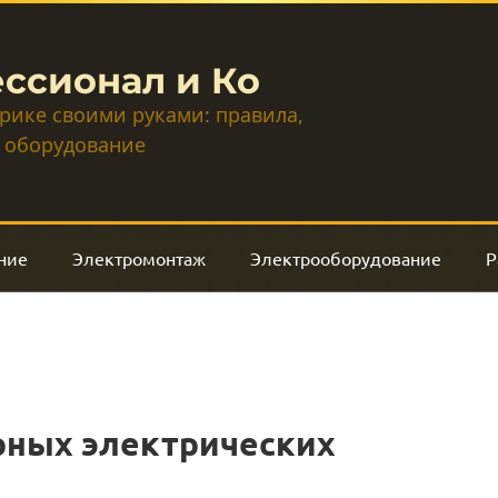
ссионал и Ко
трике своими руками: правила,
 оборудование
ние
Электромонтаж
Электрооборудование
Р
рных электрических