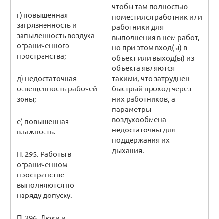
чтобы там полностью
г) повышенная
поместился работник или
загрязненность и
работники для
запыленность воздуха
выполнения в нем работ,
ограниченного
но при этом вход(ы) в
пространства;
объект или выход(ы) из
объекта являются
д) недостаточная
такими, что затруднен
освещенность рабочей
быстрый проход через
зоны;
них работников, а
параметры
воздухообмена
е) повышенная
недостаточны для
влажность.
поддержания их
дыхания.
П. 295. Работы в
ограниченном
пространстве
выполняются по
наряду-допуску.
П. 296. Люки и