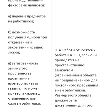
факторами являются:
а) падение предметов
на работников;
б) возможность
получения ушибов при
открывании и
закрывании крышек
П. 4. Работы относятся к
люков;
работам в ОЗП, если они
проводятся на
в) загазованность
пространственно-
замкнутого
замкнутом
пространства
(ограниченном) объекте,
ядовитыми и
не предназначенном для
взрывоопасными
постоянного пребывания
газами, что может
в нем работников.
привести к взрыву,
Размер этого объекта
отравлению или
должен быть
ожогам работника;
достаточным для того,