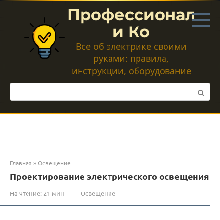
Перейти
Профессионал
к
контенту
и Ко
Все об электрике своими
руками: правила,
инструкции, оборудование
Поиск:
Главная
»
Освещение
Проектирование электрического освещения
На чтение:
21 мин
Освещение