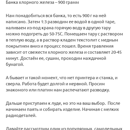
Банка хлорного железа – 900 грамм
Нам понадобиться вся банка, то есть 900 г на ней
написано. Затем 1:3 разводим ее водой в одной таре,
наливаем из-под крана горячую воду в другую тару
можно подогреть до 50-75С. Помещаем тару с раствором
в теплую воду, а в раствор кладем текстолит с медным
покрытием вниз и процесс пошел. Время травления
зависит от свежести хлорного железа и составляет 20-45
минут. Достаём ее, сушим, проходим наждачной
бумагой.
А бывает и такой момент, что нет принтера и станка, и
сверла. Работа будет долгой и нервной. Просим
знакомого или платим нам распечатают разводку.
Дальше приступаем к луде, но это на ваш выбор. После
начинаем паять и собирать изделие. Начиная с мелких
радиодеталей.
Давайте рассмотрим один из популярных, самодельных