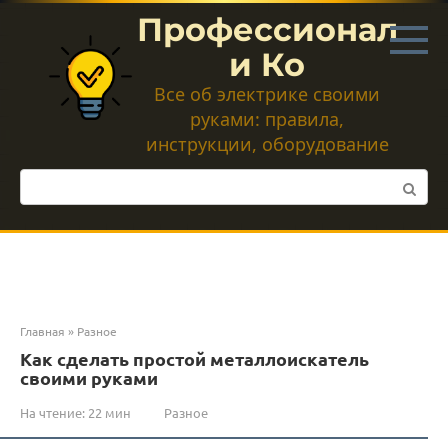
Перейти
Профессионал
к
контенту
и Ко
Все об электрике своими
руками: правила,
инструкции, оборудование
Поиск:
Главная
»
Разное
Как сделать простой металлоискатель
своими руками
На чтение:
22 мин
Разное