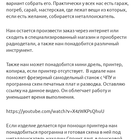
вариант собрать его. Практически у всех нас есть гараж,
погреб, сарай, мастерская, где лежат вещи из которых,
если есть желание, собирается металлоискатель.
Нам остается произвести заказ через интернет или
сходить в специализированный магазин и приобрести
радиодетали, а также нам понадобится различный
инструмент.
Также нам может понадобится мини дрель, принтер,
копирка, если принтер отсутствует. В идеале нам
поможет фрезерный самодельный станок с ЧПУ и
программа схем печатных плат и разводка. Оставляю
ссылку на данное видео. Он облегчает работу и
уменьшает время выполнения.
https://youtube.com/watch?v=X4zWKPsQhuU
Если изделие делается при помощи принтера нам
понадобиться программа и готовая схема в ней под
металлоискатель находим Спринт лаут в поисковой