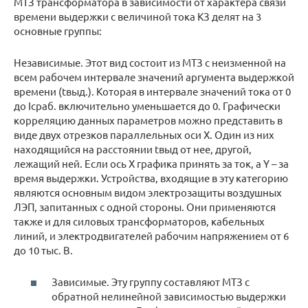
МТЗ трансформатора в зависимости от характера связи
времени выдержки с величиной тока КЗ делят на 3
основные группы:
Независимые. Этот вид состоит из МТЗ с неизменной на
всем рабочем интервале значений аргумента выдержкой
времени (tвыд.). Которая в интервале значений тока от 0
до Iсраб. включительно уменьшается до 0. Графически
корреляцию данных параметров можно представить в
виде двух отрезков параллельных оси X. Один из них
находящийся на расстоянии tвыд от нее, другой,
лежащий ней. Если ось X графика принять за ток, а Y – за
время выдержки. Устройства, входящие в эту категорию
являются основным видом электрозащиты воздушных
ЛЭП, запитанных с одной стороны. Они применяются
также и для силовых трансформаторов, кабельных
линий, и электродвигателей рабочим напряжением от 6
до 10 тыс. В.
Зависимые. Эту группу составляют МТЗ с
обратной нелинейной зависимостью выдержки