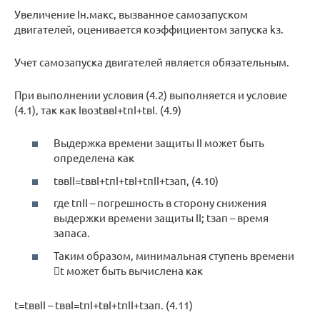
Увеличение Iн.макс, вызванное самозапуском
двигателей, оценивается коэффициентом запуска kз.
Учет самозапуска двигателей является обязательным.
При выполнении условия (4.2) выполняется и условие
(4.1), так как IвозtввI+tпI+tвI. (4.9)
Выдержка времени защиты II может быть
определена как
tввII=tввI+tпI+tвI+tпII+tзап, (4.10)
где tпII – погрешность в сторону снижения
выдержки времени защиты II; tзап – время
запаса.
Таким образом, минимальная ступень времени
t может быть вычислена как
t=tввII – tввI=tпI+tвI+tпII+tзап. (4.11)