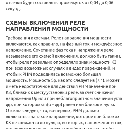
отсечки будет составлять промежуток от 0,04 до 0,06
секунд.
СХЕМЫ ВКЛЮЧЕНИЯ РЕЛЕ
НАПРАВЛЕНИЯ МОЩНОСТИ
Требования к схемам. Реле направления мощности
включаются, как правило, на фазный ток и междуфазное
напряжение. Сочетание фаз тока и напряжения реле,
называемое его схемой включения, должно быть таким,
чтобы реле правильно определяло знак мощности КЗ
при всех возможных случаях и видах повреждений, и
чтобы к РНМ подводилась возможно большая
мощность. Мощность Sр, как это следует из (7.1), может
иметь недостаточное для действия РНМ значение при
КЗ, близких к месту установки реле, за счет снижения
напряжения Uр или при неблагоприятном значении угла
φр, при котором sin(α – φр) равен или близок к нулю.
Отсюда следует, что, во-первых, РНМ должно
включаться на такое напряжение, которое при близких
КЗ не снижается до нуля, и, во-вторых, напряжение и ток,
подводимые к реле, должны подбираться так, чтобы