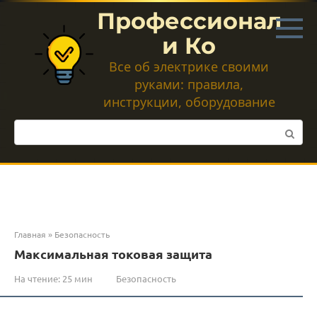
Перейти
Профессионал
к
контенту
и Ко
Все об электрике своими
руками: правила,
инструкции, оборудование
Поиск:
Главная
»
Безопасность
Максимальная токовая защита
На чтение:
25 мин
Безопасность