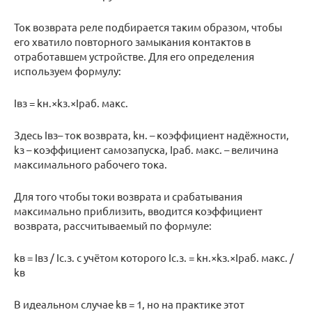
Ток возврата реле подбирается таким образом, чтобы
его хватило повторного замыкания контактов в
отработавшем устройстве. Для его определения
используем формулу:
Iвз = kн.×kз.×Iраб. макс.
Здесь Iвз– ток возврата, kн. – коэффициент надёжности,
kз – коэффициент самозапуска, Iраб. макс. – величина
максимального рабочего тока.
Для того чтобы токи возврата и срабатывания
максимально приблизить, вводится коэффициент
возврата, рассчитываемый по формуле:
kв = Iвз / Iс.з. с учётом которого Iс.з. = kн.×kз.×Iраб. макс. /
kв
В идеальном случае kв = 1, но на практике этот