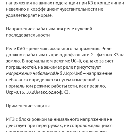
напряжения на шинах подстанции при КЗ в конце линии
невелико и коэффициент чувствительности не
удовлетворяет норме.
Напряжение срабатывания реле нулевой
последовательности
Реле KV0 – реле максимального напряжения. Реле
должно срабатывать при однофазных и 2 – фазных КЗ на
землю. В нормальном режиме U0=0, однако за счет
погрешностей, на зажимах реле присутствует
напряжение небаланса
Uнб .Uср>Uнб – напряжение
небаланса определяется путем измерений в
нормальном режиме работы сети, как правило,
Uср»0,15…0,2Uмакс.одноф.КЗ.
Применение защиты
МТЗ с блокировкой минимального напряжения не
действует при перегрузках, не сопровождающихся
понижением напряжения, и имеет повышенную