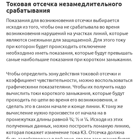
Токовая отсечка незамедлительного
срабатывания
Показания для возникновения отсечки выбирается
исходя из того, чтобы она не срабатывала во время
возникновения нарушений на участках линий, которые
являются смежными для защищаемой. Для этого току
при котором будет происходить отключение
необходимо иметь показания, которые будут превышать
самые наибольшие показания при коротком замыкании.
Чтобы определить зону действия токовой отсечки и
коэффициент чувствительности, можно воспользоваться
графическими показателями. Чтобы их получить надо
вычислить токи короткого замыкания, которые будут
проходить по цепи во время его возникновения, и
сделать это в самом начале и конце линии. К тому же
вычисление нужно произвести от начала на в
промежутках длины равной ¾; ½ и ¼. Исходя из этих
полученных данных, можно построить ломаную линию,
которая покажет изменение тока КЗ. Отсечка должна
быть задействована в той зоне, где ток замыкания будет