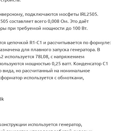
нверсному, подключаются мосфеты IRL2505.
05 составляет всего 0,008 Ом. Это даёт
оры при требуемой мощности до 100 Вт.
ся цепочкой R1-С1 и рассчитывается по формуле:
азначена для плавного запуска генератора. В
2 используется 78L08, с напряжением
пользуются мощностью 0,25 ватт. Конденсатор С1
го вида, но рассчитанный на номинальное
сформатор используется с обмотками,
8k
конструкции используется генератор,