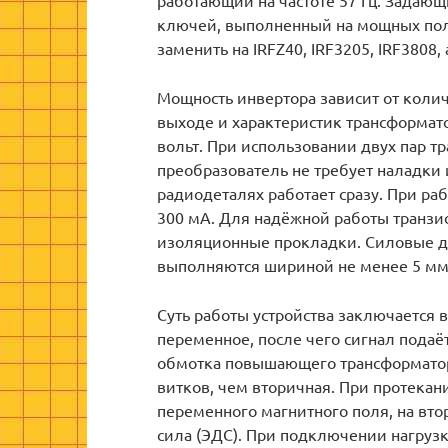
работающий на частоте 57 Гц. Задающ
ключей, выполненный на мощных пол
заменить на IRFZ40, IRF3205, IRF3808
Мощность инвертора зависит от коли
выходе и характеристик трансформат
вольт. При использовании двух пар тр
преобразователь не требует наладки 
радиодеталях работает сразу. При раб
300 мА. Для надёжной работы транзи
изоляционные прокладки. Силовые до
выполняются шириной не менее 5 мм 
Суть работы устройства заключается 
переменное, после чего сигнал пода
обмотка повышающего трансформатора
витков, чем вторичная. При протекан
переменного магнитного поля, на вт
сила (ЭДС). При подключении нагрузк