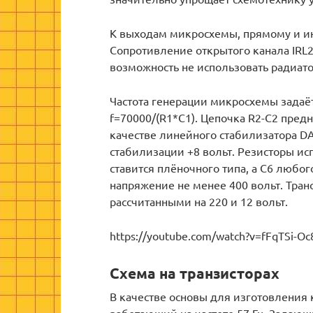
К выходам микросхемы, прямому и и
Сопротивление открытого канала IRL25
возможность не использовать радиат
Частота генерации микросхемы задаёт
f=70000/(R1*C1). Цепочка R2-C2 предн
качестве линейного стабилизатора DA
стабилизации +8 вольт. Резисторы ис
ставится плёночного типа, а С6 любо
напряжение не менее 400 вольт. Тран
рассчитанными на 220 и 12 вольт.
https://youtube.com/watch?v=fFqTSi-Oc
Схема на транзисторах
В качестве основы для изготовления 