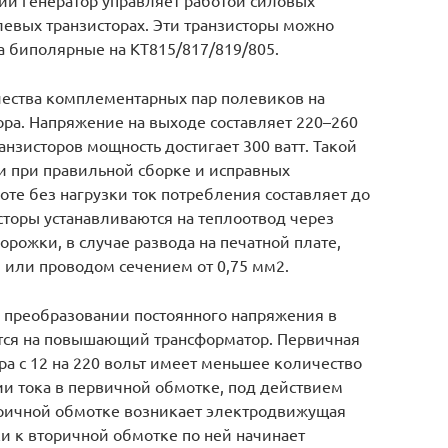
ий генератор управляет работой силовых
евых транзисторах. Эти транзисторы можно
, а биполярные на КТ815/817/819/805.
чества комплементарных пар полевиков на
ора. Напряжение на выходе составляет 220–260
анзисторов мощность достигает 300 ватт. Такой
и при правильной сборке и исправных
оте без нагрузки ток потребления составляет до
сторы устанавливаются на теплоотвод через
рожки, в случае развода на печатной плате,
или проводом сечением от 0,75 мм2.
в преобразовании постоянного напряжения в
ётся на повышающий трансформатор. Первичная
 с 12 на 220 вольт имеет меньшее количество
ии тока в первичной обмотке, под действием
оричной обмотке возникает электродвижущая
и к вторичной обмотке по ней начинает