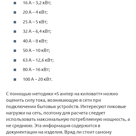
16 А – 3,2 кВт;
20 А – 4 кВт;
25 А – 5 кВт;
32 А – 6,4 кВт;
40 А – 8 кВт;
50 А – 10 кВт;
63 А – 12,6 кВт;
80 А – 16 кВт;
100 А – 20 кВт.
С помощью методики «5 ампер на киловатт» можно
оценить силу тока, возникающую в сети при
подключении бытовых устройств. Интересуют пиковые
нагрузки на сеть, поэтому для расчета следует
использовать максимальную потребляемую мощность, а
не среднюю. Эта информация содержится в
документации на изделия. Вряд ли стоит самому