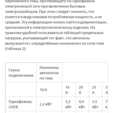
переменного тока, протекающего по однофазной
электрической сети при включении бытовых
электроприборов. При этом следует помнить, что
имеется в виду пиковая потребляемая мощность, а не
средняя. Эту информацию можно найти в документации,
прилагаемой к электротехническому изделию. На
практике удобней пользоваться таблицей предельных
нагрузок, учитывающей тот факт, что автоматы
выпускаются с определённым номиналом по силе тока
(таблица 2):
Номиналы
Схема
автоматов
подключения
по току
16
20
25
32
10 А
А
А
А
А
Однофазная,
3,5
4,4
5,5
7,0
2,2 кВт
220 В
кВт
кВт
кВт
кВт