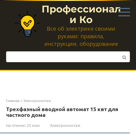
Перейти
Профессионал
к
контенту
и Ко
Все об электрике своими
руками: правила,
инструкции, оборудование
Поиск:
Главная
»
Электромонтаж
Трехфазный вводной автомат 15 квт для
частного дома
На чтение:
25 мин
Электромонтаж