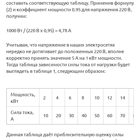
составить соответствующую таблицу. Применив формулу
(2) и коэффициент мощности 0.95 для напряжения 220 В,
получим:
1000 Вт / (220 В х 0,95) = 4,78 А
Учитывая, что напряжение в наших электросетях
нередко не дотягивает до положенных 220 В, вполне
корректно принять значение 5 А на 1 кВт мощности.
Тогда таблица зависимости силы тока от нагрузки будет
выглядеть в таблице 1, следующим образом:
Мощность,
2
4
6
8
10
12
14
16
кВт
Сила тока,
10
20
30
40
50
60
70
80
А
Данная таблица даёт приблизительную оценку силы