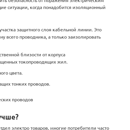
ть безопасность от поражения электрическим
щие ситуации, когда понадобится изоляционный
частка защитного слоя кабельной линии. Это
ну всего проводника, а только заизолировать
твенной близости от корпуса
ищенных токопроводящих жил.
ого цвета.
ащих тонких проводов.
еских проводов
учше?
тдел электро товаров, многие потребители часто