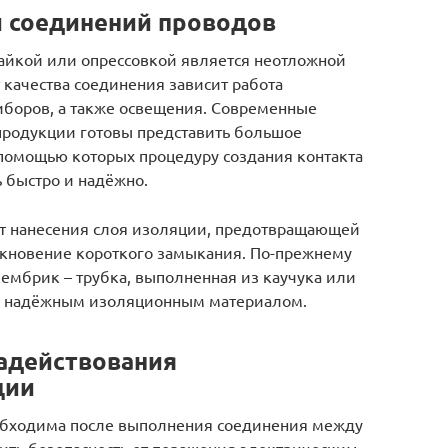
 соединений проводов
айкой или опрессовкой является неотложной
 качества соединения зависит работа
иборов, а также освещения. Современные
продукции готовы представить большое
 помощью которых процедуру создания контакта
 быстро и надёжно.
т нанесения слоя изоляции, предотвращающей
икновение короткого замыкания. По-прежнему
ембрик – трубка, выполненная из каучука или
я надёжным изоляционным материалом.
адействования
ции
еобходима после выполнения соединения между