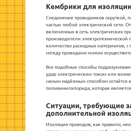
Кембрики для изоляции
Соединение проводников скруткой, п
частью любой электрической сети. От
включенных в сеть электрических пр
производители электротехнической 
количество расходных материалов, с
между проводами можно осуществить
Все подобные способы подразумеваю
удар электрическим током или возн
самым надёжным способом остаётся к
поливинилхлорида, которая являетс
Ситуации, требующие з
дополнительной изоля
Изоляция проводов, как правило, н