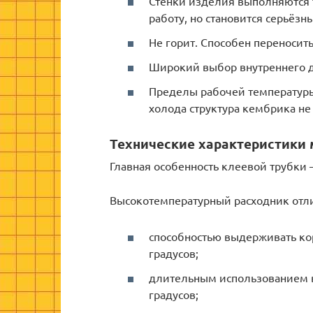
Стенки изделия выполняются т
работу, но становится серьёзн
Не горит. Способен переносит
Широкий выбор внутреннего ди
Пределы рабочей температуры:
холода структура кембрика не
Технические характеристики
Главная особенность клеевой трубки –
Высокотемпературный расходник отли
способностью выдерживать ко
градусов;
длительным использованием в
градусов;