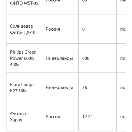
ФИТО WST-05
Солнцедар
Россия
8
подв
Фито-П Д-10
Philips Green
Power 600w
Нидерланды
600
подв
400v
Flora Lamps
Нидерланды
36
подв
Е27 36Вт
Фитоватт
Россия
12-21
подв
Харау