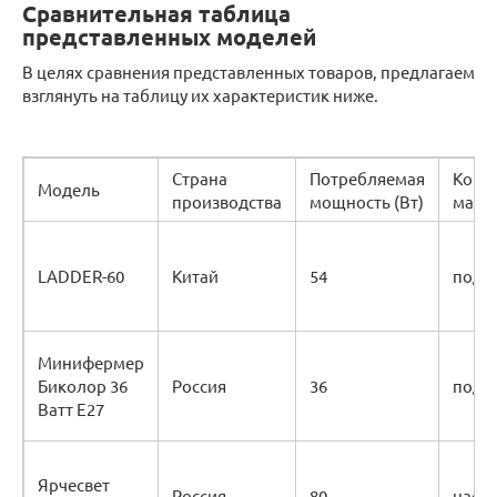
Сравнительная таблица
представленных моделей
В целях сравнения представленных товаров, предлагаем
взглянуть на таблицу их характеристик ниже.
Страна
Потребляемая
Корп
Модель
производства
мощность (Вт)
мате
LADDER-60
Китай
54
подв
Минифермер
Биколор 36
Россия
36
подв
Ватт Е27
Ярчесвет
Россия
80
наст