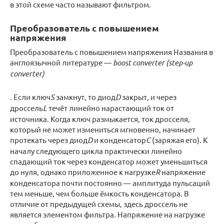
в этой схеме часто называют фильтром.
Преобразователь с повышением
напряжения
Преобразователь с повышением напряжения Названия в
англоязычной литературе —
boost converter (step-up
converter)
. Если ключ
S
замкнут, то диод
D
закрыт, и через
дроссель
L
течёт линейно нарастающий ток от
источника. Когда ключ размыкается, ток дросселя,
который не может измениться мгновенно, начинает
протекать через диод
D
и конденсатор
C
(заряжая его). К
началу следующего цикла практически линейно
спадающий ток через конденсатор может уменьшиться
до нуля, однако приложенное к нагрузке
R
напряжение
конденсатора почти постоянно — амплитуда пульсаций
тем меньше, чем больше ёмкость конденсатора. В
отличие от предыдущей схемы, здесь дроссель не
является элементом фильтра. Напряжение на нагрузке