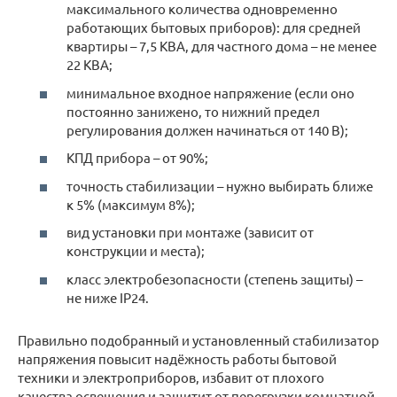
максимального количества одновременно
работающих бытовых приборов): для средней
квартиры – 7,5 КВА, для частного дома – не менее
22 КВА;
минимальное входное напряжение (если оно
постоянно занижено, то нижний предел
регулирования должен начинаться от 140 В);
КПД прибора – от 90%;
точность стабилизации – нужно выбирать ближе
к 5% (максимум 8%);
вид установки при монтаже (зависит от
конструкции и места);
класс электробезопасности (степень защиты) –
не ниже IP24.
Правильно подобранный и установленный стабилизатор
напряжения повысит надёжность работы бытовой
техники и электроприборов, избавит от плохого
качества освещения и защитит от перегрузки комнатной