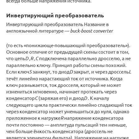
всегда больше напряжения источника.
Инвертирующий преобразователь
Инвертирующий преобразователь Название в
англоязычной литературе —
buck-boost converter
(то есть «понижающе-повышающий преобразователь»).
Основное отличие от предыдущей схемы состоит в том,
что цепь
D
,
R
,
C
подключена параллельно дросселю, а не
параллельно ключу. Принцип работы схемы похожий.
Если ключ
S
замкнут, то диод
D
закрыт, и через дроссель
L
течёт линейно нарастающий ток от источника. Когда
ключ размыкается, ток дросселя, который не может
измениться мгновенно, начинает протекать через
конденсатор
C
(заряжая его) и диод
D
. К началу
следующего цикла практически линейно спадающий ток
через конденсатор может уменьшиться до нуля, однако
приложенное к нагрузке
R
напряжение конденсатора
почти постоянно — амплитуда пульсаций тем меньше,
чем больше ёмкость конденсатора (дроссель не
является элементом фильтра). Напряжение на нагрузке