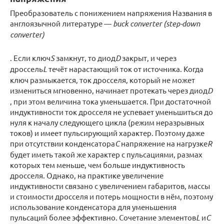
Преобразователь с понижением напряжения Названия в
англоязычной литературе —
buck converter (step-down
converter)
. Если ключ
S
замкнут, то диод
D
закрыт, и через
дроссель
L
течёт нарастающий ток от источника. Когда
ключ размыкается, ток дросселя, который не может
измениться мгновенно, начинает протекать через диод
D
, при этом величина тока уменьшается. При достаточной
индуктивности ток дросселя не успевает уменьшиться до
нуля к началу следующего цикла (режим неразрывных
токов) и имеет пульсирующий характер. Поэтому даже
при отсутствии конденсатора
C
напряжение на нагрузке
R
будет иметь такой же характер с пульсациями, размах
которых тем меньше, чем больше индуктивность
дросселя. Однако, на практике увеличение
индуктивности связано с увеличением габаритов, массы
и стоимости дросселя и потерь мощности в нём, поэтому
использование конденсатора для уменьшения
пульсаций более эффективно. Сочетание элементов
L
и
C