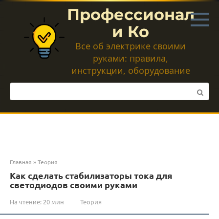
Перейти
Профессионал
к
контенту
и Ко
Все об электрике своими
руками: правила,
инструкции, оборудование
Поиск:
Главная
»
Теория
Как сделать стабилизаторы тока для
светодиодов своими руками
На чтение:
20 мин
Теория