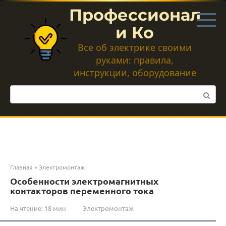
Перейти
Профессионал
к
контенту
и Ко
Все об электрике своими
руками: правила,
инструкции, оборудование
Поиск:
Главная
»
Электромонтаж
Особенности электромагнитных
контакторов переменного тока
На чтение:
18 мин
Электромонтаж