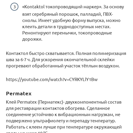
«Kontaktol токопроводящий маркер». За основу
взят серебряный порошок, палладий, ПВХ-
смолы. Имеет удобную форму выпуска, можно
клеить детали в труднодоступных местах.
Ремонтируют перемычки, токопроводные
дорожки.
Контактол быстро схватывается. Полная полимеризация
шва за 6-7 ч. Для ускорения окончательной склейки
прогревают обработанный участок тёплым воздухом.
https://youtube.com/watch?v=CYRKYLlY1Bw
Permatex
Клей Permatex (Перматекс)- двухкомпонентный состав
для реставрации контактов обогрева. Сделанное
соединение устойчиво к вибрационным нагрузкам, не
подвержено ультрафиолету и перепаду температур.
Работать с клеем лучше при температуре окружающей
среды не ниже 10 °С.