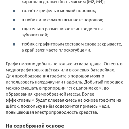
карандаш должен быть мягким (М2, М4);
толчёте грифель в мелкий порошок;
в тюбик или флакон всыпаете порошок;
тщательно размешиваете ингредиенты
зубочисткой;
тюбик с графитовым составом снова закрываете,
а край зажимаете плоскогубцами.
Графит можно добыть не только из карандаша. Он есть в
меднографитовых щётках или в солевых батарейках.
Для преобразования графита в порошок можно
использовать наждачку или надфиль. Добытый порошок
можно смешать в пропорции 1:1 с цапонлаком, до
образования кремообразной массы. Более
эффективным будет клеевая смесь на основе графита из
щёток, поскольку в нём содержится примесь меди,
повышающая электропроводность средства.
На серебряной основе