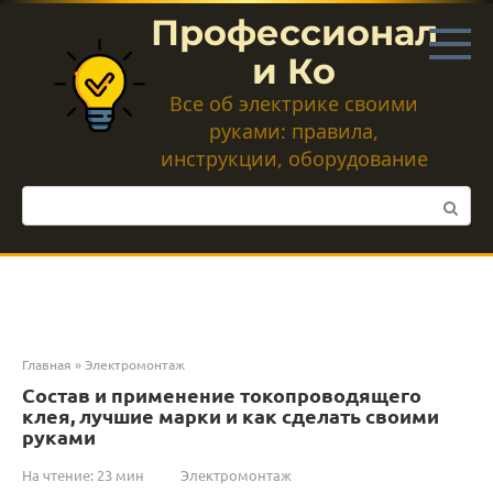
Перейти
Профессионал
к
контенту
и Ко
Все об электрике своими
руками: правила,
инструкции, оборудование
Поиск:
Главная
»
Электромонтаж
Состав и применение токопроводящего
клея, лучшие марки и как сделать своими
руками
На чтение:
23 мин
Электромонтаж