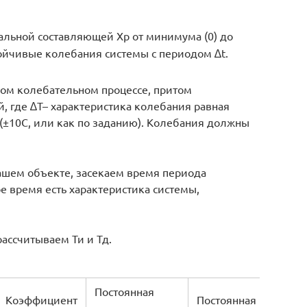
льной составляющей Xp от минимума (0) до
тойчивые колебания системы с периодом ∆t.
ном колебательном процессе, притом
, где ∆T– характеристика колебания равная
(±10С, или как по заданию). Колебания должны
ашем объекте, засекаем время периода
е время есть характеристика системы,
ассчитываем Ти и Тд.
Постоянная
Коэффициент
Постоянная времени