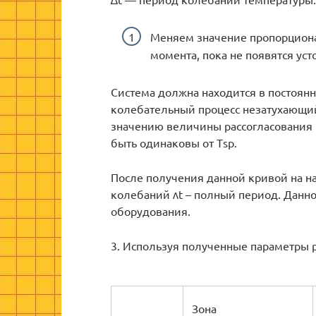
Меняем значение пропорциона
момента, пока не появятся ус
Система должна находится в постоян
колебательный процесс незатухающий
значению величины рассогласования 
быть одинаковы от Тsp.
После получения данной кривой на н
колебаний ʌt – полный период. Данно
оборудования.
3. Используя полученные параметры р
Зона