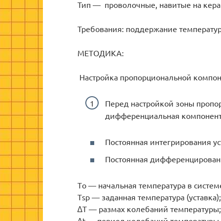
Тип — проволочные, навитые на кера
Требования: поддержание температуры
МЕТОДИКА:
Настройка пропорциональной компон
Перед настройкой зоны пропо
дифференциальная компонент
Постоянная интегрирования ус
Постоянная дифференцировани
Тο — начальная температура в систем
Тsp — заданная температура (уставка);
∆T — размах колебаний температуры;
∆t — период колебаний температуры.