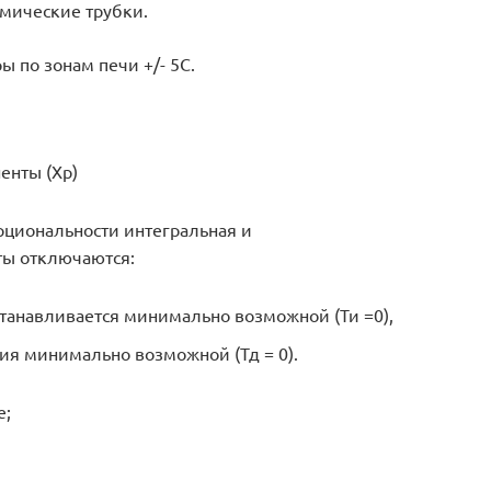
мические трубки.
 по зонам печи +/- 5С.
енты (Xp)
рциональности интегральная и
ы отключаются:
танавливается минимально возможной (Ти =0),
я минимально возможной (Тд = 0).
е;