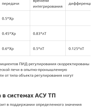
времени
передачи
дифференцировани
интегрирования
0.5*Xp
0.45*Xp
0.83*ʌТ
0.6*Xp
0.5*ʌТ
0.125*ʌТ
фициентов ПИД-регулирования скорректированы
ческой печи в опытно-промышленную
ти от типа объекта регулирования могут
 в системах АСУ ТП
тоит в поддержании определенного значения