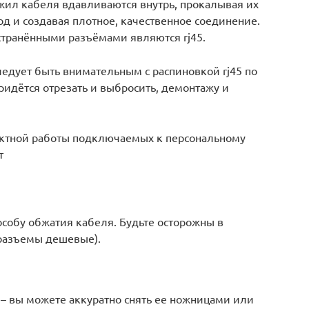
жил кабеля вдавливаются внутрь, прокалывая их
д и создавая плотное, качественное соединение.
транёнными разъёмами являются rj45.
едует быть внимательным с распиновкой rj45 по
ридётся отрезать и выбросить, демонтажу и
ектной работы подключаемых к персональному
т
собу обжатия кабеля. Будьте осторожны в
а разъемы дешевые).
 – вы можете аккуратно снять ее ножницами или