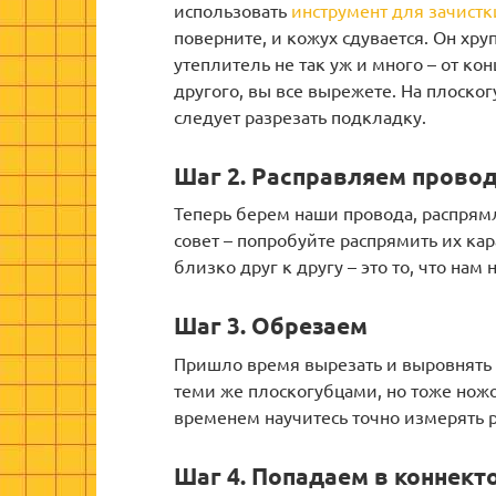
использовать
инструмент для зачистк
поверните, и кожух сдувается. Он хру
утеплитель не так уж и много – от ко
другого, вы все вырежете. На плоског
следует разрезать подкладку.
Шаг 2. Расправляем прово
Теперь берем наши провода, распрям
совет – попробуйте распрямить их ка
близко друг к другу – это то, что нам 
Шаг 3. Обрезаем
Пришло время вырезать и выровнять
теми же плоскогубцами, но тоже нож
временем научитесь точно измерять р
Шаг 4. Попадаем в коннект