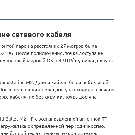
не сетевого кабеля
итой паре на расстояние 27 метров была
A5210G. После подключения, точка доступа не
чественный медный OK-net UTP/5e, точка доступа
 NanoStation M2. Длина кабеля была небольшой –
. После включения точка доступа входила в режим
же кабеля, но без скрутки, точка доступа
iti Bullet M2 HP с всенаправленной антенной TP-
езагружалась с определенной периодичностью.
дный, проблема с перезагрузкой исчезла.