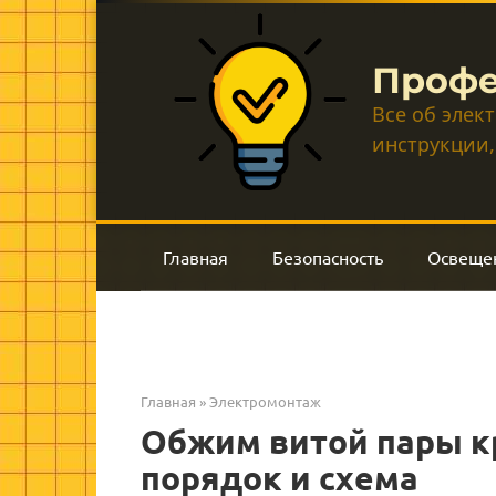
Перейти
к
контенту
Профе
Все об элек
инструкции,
Главная
Безопасность
Освеще
Главная
»
Электромонтаж
Обжим витой пары к
порядок и схема