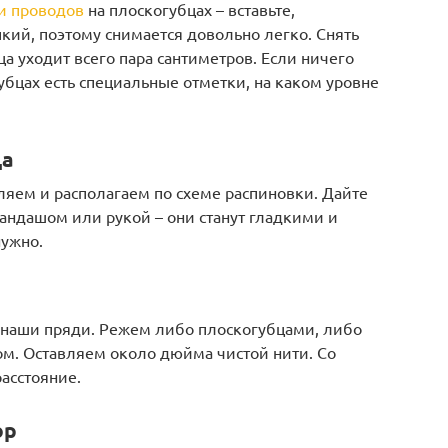
и проводов
на плоскогубцах – вставьте,
пкий, поэтому снимается довольно легко. Снять
нца уходит всего пара сантиметров. Если ничего
убцах есть специальные отметки, на каком уровне
да
ляем и располагаем по схеме распиновки. Дайте
рандашом или рукой – они станут гладкими и
нужно.
 наши пряди. Режем либо плоскогубцами, либо
ом. Оставляем около дюйма чистой нити. Со
асстояние.
ор