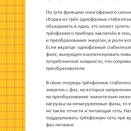
По сути функцию многофазного симм
сборка из трёх однофазных стабилиза
объединить в одно, это может сулить
трёхфазного прибора заключён в том, 
и преобразования энергии, в роли ко
Если вкратце: однофазный стабилиза
фазе, вынужден компенсировать пов
потребляемой мощности, что сопров
преобразователя.
В свою очередь трёхфазные стабили
энергию с фаз, на которых напряжени
на преобразование значительно ниже
нагрузка на ненагруженные фазы, то е
но также отчасти и питающая сеть. Н
поддерживать трёхфазную сеть при в
фаз питания.