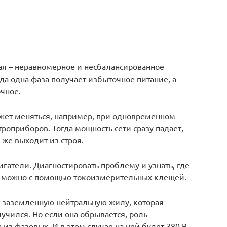
ая – неравномерное и несбалансированное
да одна фаза получает избыточное питание, а
очное.
ожет меняться, например, при одновременном
оприборов. Тогда мощность сети сразу падает,
 же выходит из строя.
гатели. Диагностировать проблему и узнать, где
м можно с помощью токоизмерительных клещей.
т заземленную нейтральную жилу, которая
учился. Но если она обрывается, роль
из фазовых. И в этом случае на ней будет 380 В,