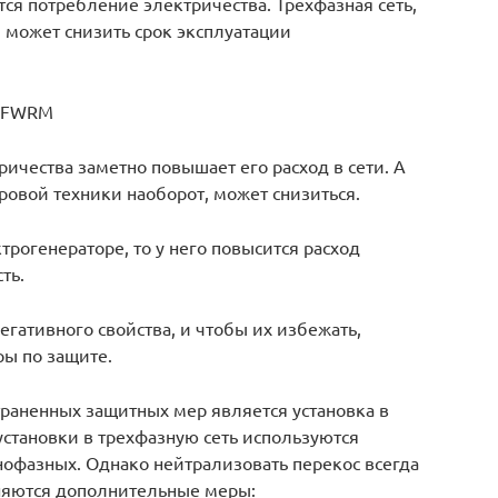
ся потребление электричества. Трехфазная сеть,
 может снизить срок эксплуатации
9eFWRM
чества заметно повышает его расход в сети. А
ровой техники наоборот, может снизиться.
рогенераторе, то у него повысится расход
ть.
негативного свойства, и чтобы их избежать,
ы по защите.
траненных защитных мер является установка в
установки в трехфазную сеть используются
нофазных. Однако нейтрализовать перекос всегда
еняются дополнительные меры: