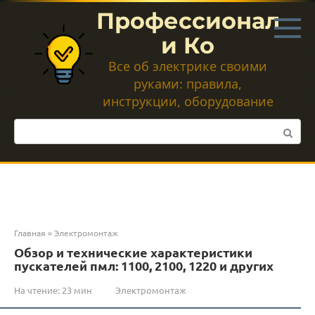
Перейти
Профессионал
к
контенту
и Ко
Все об электрике своими
руками: правила,
инструкции, оборудование
Поиск:
Главная
»
Электромонтаж
Обзор и технические характеристики
пускателей пмл: 1100, 2100, 1220 и других
На чтение:
23 мин
Электромонтаж