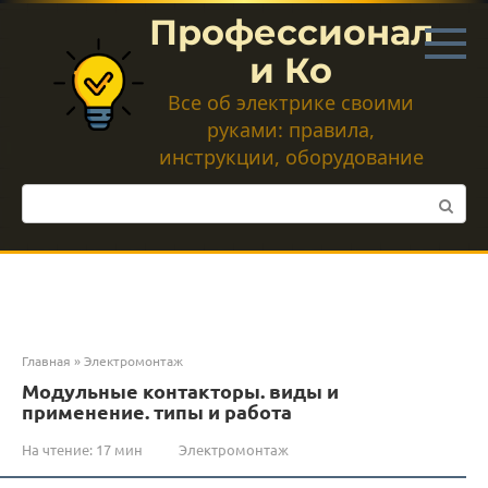
Перейти
Профессионал
к
контенту
и Ко
Все об электрике своими
руками: правила,
инструкции, оборудование
Поиск:
Главная
»
Электромонтаж
Модульные контакторы. виды и
применение. типы и работа
На чтение:
17 мин
Электромонтаж