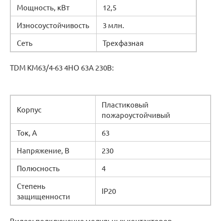
Мощность, кВт
12,5
Износоустойчивость
3 млн.
Сеть
Трехфазная
TDM КМ63/4-63 4НО 63А 230В:
Пластиковый
Корпус
пожароустойчивый
Ток, А
63
Напряжение, В
230
Полюсность
4
Степень
IP20
защищенности
Видео: подключение модульных контакторов