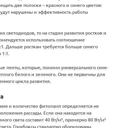
ещать две полоски – красного и синего цветов:
будут нарушены и эффективность работы
их светодиодов, то на стадии развития ростков и
комендуется использовать соотношение
2:1. Дальше росткам требуется больше синего
 1:1.
е ленты, которые, помимо универсального сине-
теплого белого и зеленого. Они не первичны для
енного цикла развития.
та
ния и количество фитоламп определяется не
положения рассады. Если она находится на
ого света составит 40 Вт/м², примерно 80 Вт/м²
 света. Гроубоксы стандартно оборудованы