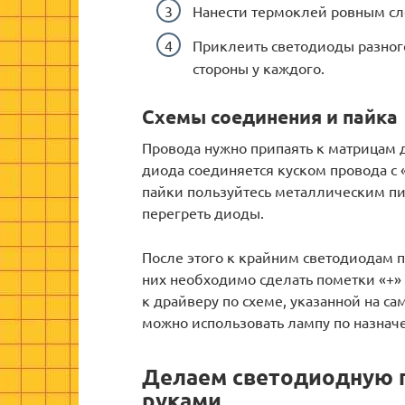
Нанести термоклей ровным сл
Приклеить светодиоды разного
стороны у каждого.
Схемы соединения и пайка
Провода нужно припаять к матрицам 
диода соединяется куском провода с «
пайки пользуйтесь металлическим пи
перегреть диоды.
После этого к крайним светодиодам 
них необходимо сделать пометки «+» 
к драйверу по схеме, указанной на са
можно использовать лампу по назнач
Делаем светодиодную п
руками