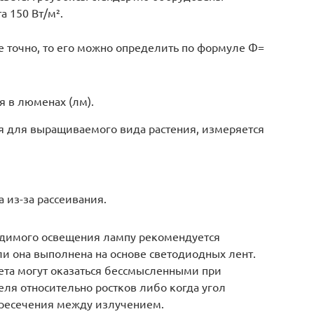
 150 Вт/м².
ее точно, то его можно определить по формуле Ф=
я в люменах (лм).
я для выращиваемого вида растения, измеряется
 из-за рассеивания.
димого освещения лампу рекомендуется
ли она выполнена на основе светодиодных лент.
ета могут оказаться бессмысленными при
ля относительно ростков либо когда угол
ересечения между излучением.