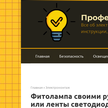
Перейти
к
контенту
Профе
Все об элек
инструкции,
Главная
Безопасность
Освеще
Главная
»
Электромонтаж
Фитолампа своими р
или ленты светодиод