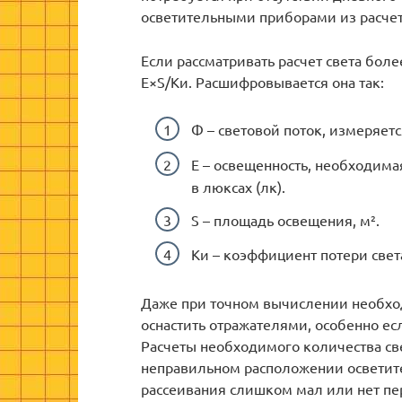
осветительными приборами из расчета
Если рассматривать расчет света бол
E×S/Kи. Расшифровывается она так:
Ф – световой поток, измеряетс
E – освещенность, необходима
в люксах (лк).
S – площадь освещения, м².
Kи – коэффициент потери света
Даже при точном вычислении необхо
оснастить отражателями, особенно ес
Расчеты необходимого количества св
неправильном расположении осветите
рассеивания слишком мал или нет п