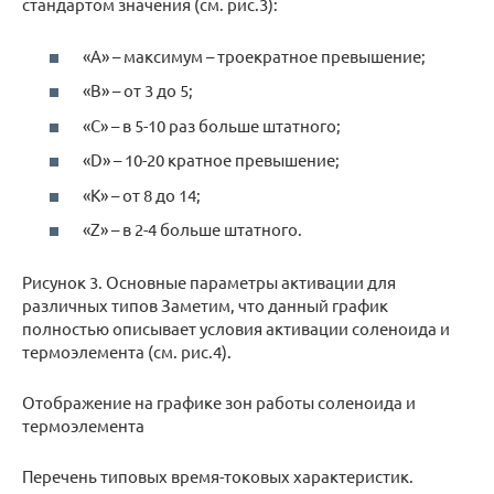
стандартом значения (см. рис.3):
«А» – максимум – троекратное превышение;
«В» – от 3 до 5;
«С» – в 5-10 раз больше штатного;
«D» – 10-20 кратное превышение;
«К» – от 8 до 14;
«Z» – в 2-4 больше штатного.
Рисунок 3. Основные параметры активации для
различных типов Заметим, что данный график
полностью описывает условия активации соленоида и
термоэлемента (см. рис.4).
Отображение на графике зон работы соленоида и
термоэлемента
Перечень типовых время-токовых характеристик.