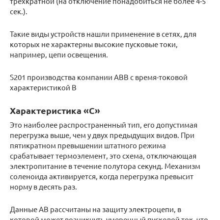
трехкратной (на отключение понадобиться не более 4-5
сек.).
Такие виды устройств нашли применение в сетях, для
которых не характерны высокие пусковые токи,
например, цепи освещения.
S201 производства компании ABB с время-токовой
характеристикой B
Характеристика «C»
Это наиболее распространенный тип, его допустимая
перегрузка выше, чем у двух предыдущих видов. При
пятикратном превышении штатного режима
срабатывает термоэлемент, это схема, отключающая
электропитание в течение полутора секунд. Механизм
соленоида активируется, когда перегрузка превысит
норму в десять раз.
Данные АВ рассчитаны на защиту электроцепи, в
которой может возникнуть умеренный пусковой ток, что