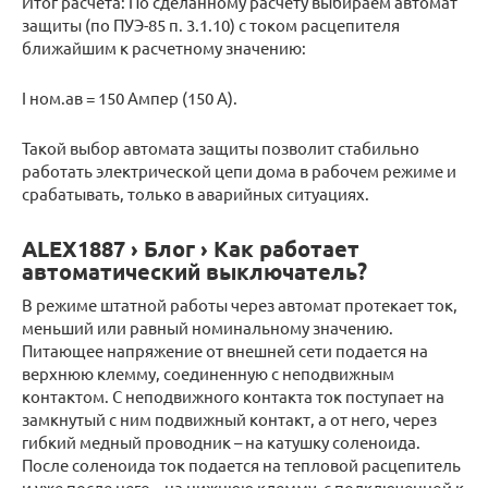
Итог расчета: По сделанному расчету выбираем автомат
защиты (по ПУЭ-85 п. 3.1.10) с током расцепителя
ближайшим к расчетному значению:
I ном.ав = 150 Ампер (150 А).
Такой выбор автомата защиты позволит стабильно
работать электрической цепи дома в рабочем режиме и
срабатывать, только в аварийных ситуациях.
ALEX1887 › Блог › Как работает
автоматический выключатель?
В режиме штатной работы через автомат протекает ток,
меньший или равный номинальному значению.
Питающее напряжение от внешней сети подается на
верхнюю клемму, соединенную с неподвижным
контактом. С неподвижного контакта ток поступает на
замкнутый с ним подвижный контакт, а от него, через
гибкий медный проводник – на катушку соленоида.
После соленоида ток подается на тепловой расцепитель
и уже после него – на нижнюю клемму, с подключенной к