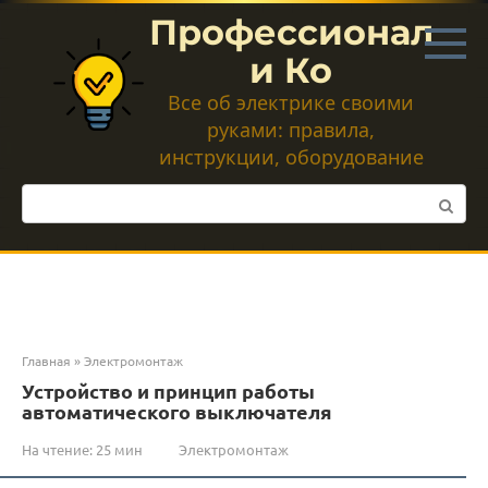
Перейти
Профессионал
к
контенту
и Ко
Все об электрике своими
руками: правила,
инструкции, оборудование
Поиск:
Главная
»
Электромонтаж
Устройство и принцип работы
автоматического выключателя
На чтение:
25 мин
Электромонтаж