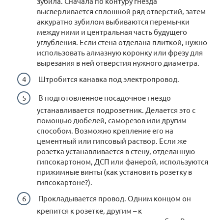
зубила. Сначала по контуру гнезда
высверливается сплошной ряд отверстий, затем
аккуратно зубилом выбиваются перемычки
между ними и центральная часть будущего
углубления. Если стена отделана плиткой, нужно
использовать алмазную коронку или фрезу для
вырезания в ней отверстия нужного диаметра.
Штробится канавка под электропровод.
В подготовленное посадочное гнездо
устанавливается подрозетник. Делается это с
помощью дюбелей, саморезов или другим
способом. Возможно крепление его на
цементный или гипсовый раствор. Если же
розетка устанавливается в стену, отделанную
гипсокартоном, ДСП или фанерой, используются
прижимные винты (как установить розетку в
гипсокартоне?).
Прокладывается провод. Одним концом он
крепится к розетке, другим – к