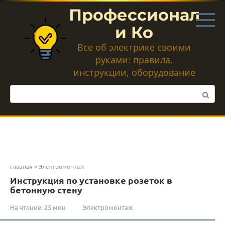
Перейти
Профессионал
к
контенту
и Ко
Все об электрике своими
руками: правила,
инструкции, оборудование
Поиск:
Главная
»
Электромонтаж
Инструкция по установке розеток в
бетонную стену
На чтение:
25 мин
Электромонтаж