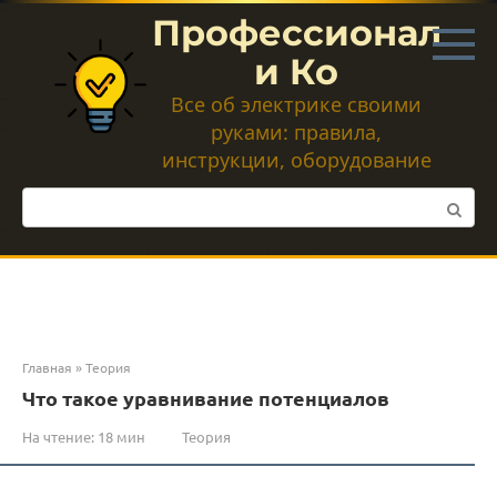
Перейти
Профессионал
к
контенту
и Ко
Все об электрике своими
руками: правила,
инструкции, оборудование
Поиск:
Главная
»
Теория
Что такое уравнивание потенциалов
На чтение:
18 мин
Теория