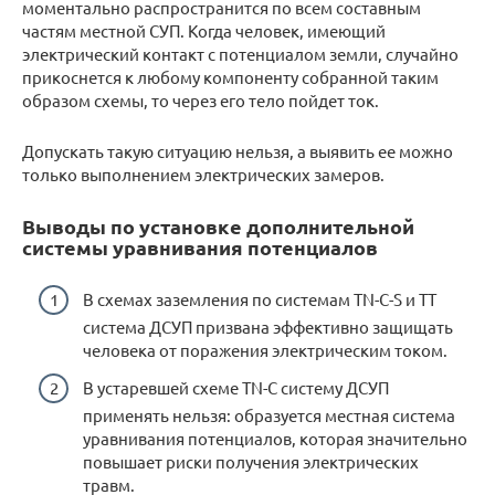
моментально распространится по всем составным
частям местной СУП. Когда человек, имеющий
электрический контакт с потенциалом земли, случайно
прикоснется к любому компоненту собранной таким
образом схемы, то через его тело пойдет ток.
Допускать такую ситуацию нельзя, а выявить ее можно
только выполнением электрических замеров.
Выводы по установке дополнительной
системы уравнивания потенциалов
В схемах заземления по системам TN-C-S и ТТ
система ДСУП призвана эффективно защищать
человека от поражения электрическим током.
В устаревшей схеме TN-C систему ДСУП
применять нельзя: образуется местная система
уравнивания потенциалов, которая значительно
повышает риски получения электрических
травм.