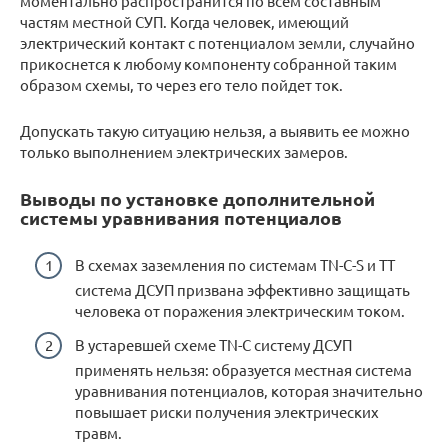
моментально распространится по всем составным
частям местной СУП. Когда человек, имеющий
электрический контакт с потенциалом земли, случайно
прикоснется к любому компоненту собранной таким
образом схемы, то через его тело пойдет ток.
Допускать такую ситуацию нельзя, а выявить ее можно
только выполнением электрических замеров.
Выводы по установке дополнительной
системы уравнивания потенциалов
В схемах заземления по системам TN-C-S и ТТ
система ДСУП призвана эффективно защищать
человека от поражения электрическим током.
В устаревшей схеме TN-C систему ДСУП
применять нельзя: образуется местная система
уравнивания потенциалов, которая значительно
повышает риски получения электрических
травм.