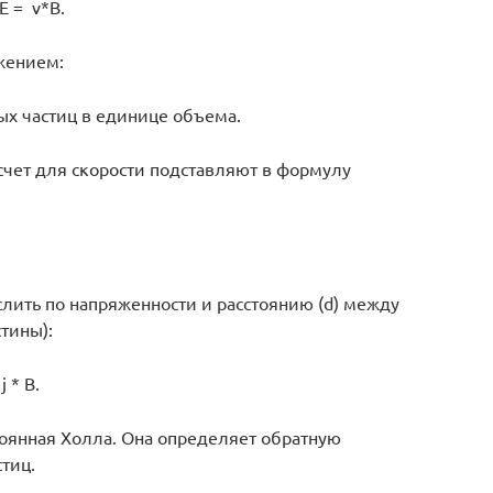
E = v*B.
ажением:
нных частиц в единице объема.
чет для скорости подставляют в формулу
лить по напряженности и расстоянию (d) между
тины):
j * B.
стоянная Холла. Она определяет обратную
тиц.