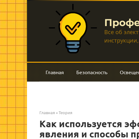
Перейти
к
контенту
Профе
Все об элек
инструкции,
Главная
Безопасность
Освеще
Главная
»
Теория
Как используется эф
явления и способы 