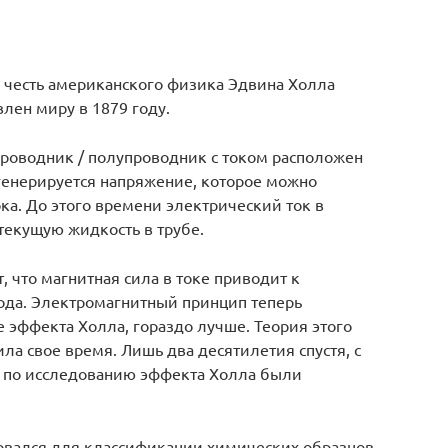
а
 честь американского физика Эдвина Холла
влен миру в 1879 году.
 проводник / полупроводник с током расположен
генерируется напряжение, которое можно
ка. До этого времени электрический ток в
текущую жидкость в трубе.
 что магнитная сила в токе приводит к
вода. Электромагнитный принцип теперь
 эффекта Холла, гораздо лучше. Теория этого
ла свое время. Лишь два десятилетия спустя, с
 по исследованию эффекта Холла были
овался для классификации химических образцов.