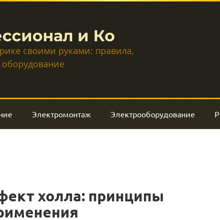
ссионал и Ко
трике своими руками: правила,
 оборудование
ние
Электромонтаж
Электрооборудование
Р
фект холла: принципы
применения