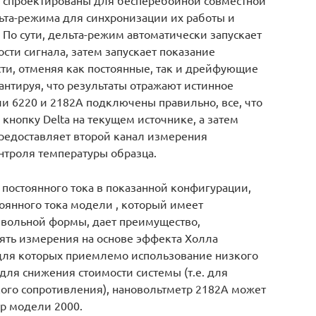
ьта-режима для синхронизации их работы и
По сути, дельта-режим автоматически запускает
сти сигнала, затем запускает показание
ти, отменяя как постоянные, так и дрейфующие
нтируя, что результаты отражают истинное
и 6220 и 2182A подключены правильно, все, что
 кнопку Delta на текущем источнике, а затем
предоставляет второй канал измерения
нтроля температуры образца.
постоянного тока в показанной конфигурации,
оянного тока модели , который имеет
звольной формы, дает преимущество,
ть измерения на основе эффекта Холла
для которых приемлемо использование низкого
для снижения стоимости системы (т.е. для
кого сопротивления), нановольтметр 2182A может
р модели 2000.