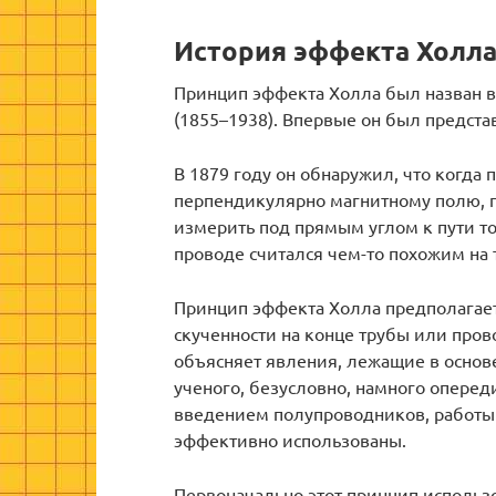
История эффекта Холл
Принцип эффекта Холла был назван в
(1855–1938). Впервые он был предста
В 1879 году он обнаружил, что когда
перпендикулярно магнитному полю, 
измерить под прямым углом к пути то
проводе считался чем-то похожим на 
Принцип эффекта Холла предполагает,
скученности на конце трубы или про
объясняет явления, лежащие в основе
ученого, безусловно, намного опереди
введением полупроводников, работы
эффективно использованы.
Первоначально этот принцип использ