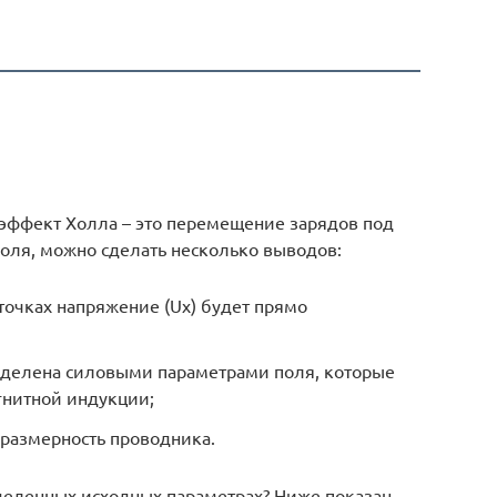
 эффект Холла – это перемещение зарядов под
оля, можно сделать несколько выводов:
точках напряжение (Uх) будет прямо
еделена силовыми параметрами поля, которые
гнитной индукции;
 размерность проводника.
деленных исходных параметрах? Ниже показан