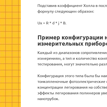
Подставив коэффициент Холла в посл
формулу следующим образом:
Uх = R * d * j * B.
Пример конфигурации н
измерительных приборо
Каждый из диапазонов сопротивления
измерениям, а тип и количество ком
тестирования, могут значительно разл
Конфигурация этого типа была бы наи
тонкопленочные фотоэлектрические м
концентрации легирования на собстве
эффекты легирования полимеров ув
нанотрубок.