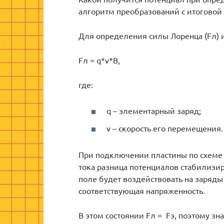
алгоритм преобразований с итоговой
Для определения силы Лоренца (Fл) 
Fл = q*v*B,
где:
q – элементарный заряд;
v – скорость его перемещения.
При подключении пластины по схеме 
тока разница потенциалов стабилизир
поле будет воздействовать на заряды с
соответствующая напряженность.
В этом состоянии Fл = Fэ, поэтому з