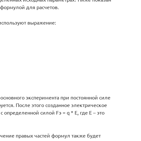
 формулой для расчетов.
используют выражение:
основного эксперимента при постоянной силе
уется. После этого созданное электрическое
 определенной силой Fэ = q * E, где E – это
начение правых частей формул также будет