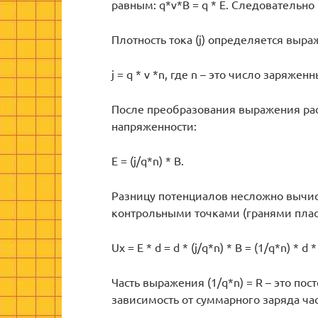
равным: q*v*B = q * E. Следовательно 
Плотность тока (j) определяется выр
j = q * v *n, где n – это число заряже
После преобразования выражения рас
напряженности:
E = (j/q*n) * B.
Разницу потенциалов несложно вычис
контрольными точками (гранями плас
Uх = E * d = d * (j/q*n) * B = (1/q*n) * d * 
Часть выражения (1/q*n) = R – это по
зависимость от суммарного заряда час