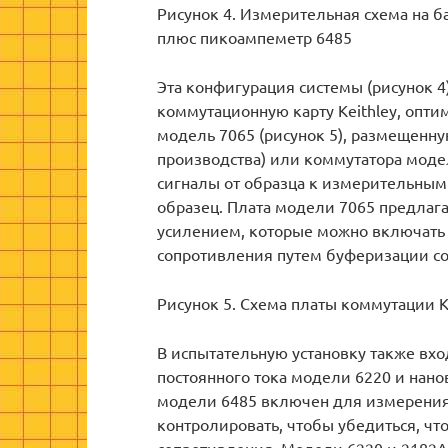
Рисунок 4. Измерительная схема на б
плюс пикоампеметр 6485
Эта конфигурация системы (рисунок 
коммутационную карту Keithley, опт
модель 7065 (рисунок 5), размещенну
производства) или коммутатора модел
сигналы от образца к измерительным 
образец. Плата модели 7065 предлаг
усилением, которые можно включать 
сопротивления путем буферизации со
Рисунок 5. Схема платы коммутации K
В испытательную установку также вх
постоянного тока модели 6220 и нан
модели 6485 включен для измерения 
контролировать, чтобы убедиться, чт
сопротивления. Модели 6220 и 2182