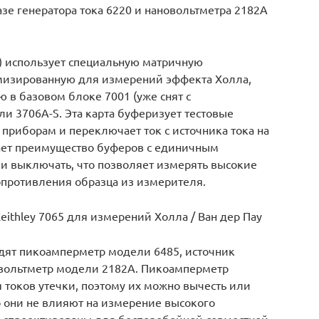
азе генератора тока 6220 и нановольтметра 2182А
4) использует специальную матричную
имизированную для измерений эффекта Холла,
ю в базовом блоке 7001 (уже снят с
и 3706A-S. Эта карта буферизует тестовые
приборам и переключает ток с источника тока на
ает преимущество буферов с единичным
и выключать, что позволяет измерять высокие
противления образца из измерителя.
eithley 7065 для измерений Холла / Ван дер Пау
одят пикоамперметр модели 6485, источник
овольтметр модели 2182А. Пикоамперметр
токов утечки, поэтому их можно вычесть или
о они не влияют на измерение высокого
A спроектированы для бесперебойной совместной