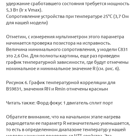
удержание сработавшего состояния требуется мощность
5,3 Вт (Ir x Vmax).
Сопротивление устройства при температуре 25°С (3,7 Ом
для нашей модели)
Отметим, с измерения мультиметром этого параметра
начинается проверка позистора на исправность.
Величина минимального сопротивления, у модели С831
это 2,6 Ом. Для полноты картины, еще раз приведем
график температурной зависимости, где будут отмечены
номинальное и минимальное значение R (см. рис. 6).
Рисунок 6. График температурной корреляции для
B59831, значения RN и Rmin отмечены красным
Читать также: Форд фокус 1 двигатель сплит порт
Обратите внимание, что на начальном этапе нагрева
радиодетали ее параметр R незначительно уменьшается,
то есть в определенном диапазоне температур у нашей
модели начинают проявляться NTS свойства. Эта