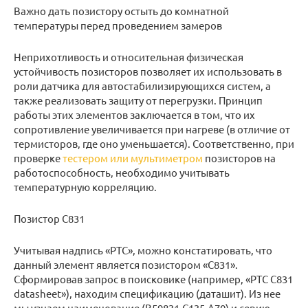
Важно дать позистору остыть до комнатной
температуры перед проведением замеров
Неприхотливость и относительная физическая
устойчивость позисторов позволяет их использовать в
роли датчика для автостабилизирующихся систем, а
также реализовать защиту от перегрузки. Принцип
работы этих элементов заключается в том, что их
сопротивление увеличивается при нагреве (в отличие от
термисторов, где оно уменьшается). Соответственно, при
проверке
тестером или мультиметром
позисторов на
работоспособность, необходимо учитывать
температурную корреляцию.
Позистор С831
Учитывая надпись «РТС», можно констатировать, что
данный элемент является позистором «С831».
Сформировав запрос в поисковике (например, «РТС С831
datasheet»), находим спецификацию (даташит). Из нее
мы узнаем наименование (B59831-C135-A70) и серию