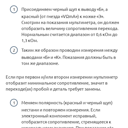
Присоединяем черный щуп к выводу «Б», а
красный (от гнезда «VΩmA») к ножке «Э».
Смотрим на показания мультиметра, он должен
отобразить величину сопротивления перехода.
Нормальным считается диапазон от 0,6 кОм до
1,3 кОм.
Таким же образом проводим измерения между
выводами «Б» и «К». Показания должны быть в
том же диапазоне.
Если при первом и/или втором измерении мультиметр
отобразит минимальное сопротивление, значит в
переходе(ах) пробой и деталь требует замены.
Меняем полярность (красный и черный щуп)
местами и повторяем измерения. Если
электронный компонент исправный,
отобразится сопротивление, стремящееся к
минимальному значению. При показании «1»