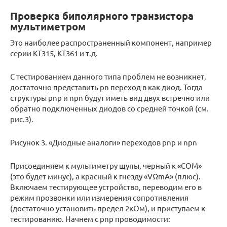
Проверка биполярного транзистора
мультиметром
Это наиболее распространенный компонент, например
серии КТ315, КТ361 и т.д.
С тестированием данного типа проблем не возникнет,
достаточно представить pn переход в как диод. Тогда
структуры pnp и npn будут иметь вид двух встречно или
обратно подключенных диодов со средней точкой (см.
рис.3).
Рисунок 3. «Диодные аналоги» переходов pnp и npn
Присоединяем к мультиметру щупы, черный к «СОМ»
(это будет минус), а красный к гнезду «VΩmA» (плюс).
Включаем тестирующее устройство, переводим его в
режим прозвонки или измерения сопротивления
(достаточно установить предел 2кОм), и приступаем к
тестированию. Начнем с pnp проводимости: