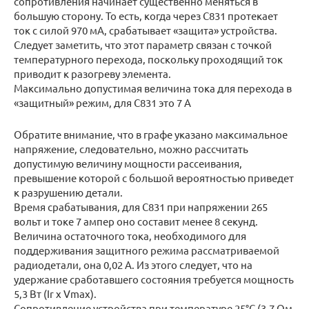
сопротивления начинает существенно меняться в
большую сторону. То есть, когда через С831 протекает
ток с силой 970 мА, срабатывает «защита» устройства.
Следует заметить, что этот параметр связан с точкой
температурного перехода, поскольку проходящий ток
приводит к разогреву элемента.
Максимально допустимая величина тока для перехода в
«защитный» режим, для С831 это 7 А
Обратите внимание, что в графе указано максимальное
напряжение, следовательно, можно рассчитать
допустимую величину мощности рассеивания,
превышение которой с большой вероятностью приведет
к разрушению детали.
Время срабатывания, для С831 при напряжении 265
вольт и токе 7 ампер оно составит менее 8 секунд.
Величина остаточного тока, необходимого для
поддерживания защитного режима рассматриваемой
радиодетали, она 0,02 А. Из этого следует, что на
удержание сработавшего состояния требуется мощность
5,3 Вт (Ir x Vmax).
Сопротивление устройства при температуре 25°С (3,7 Ом