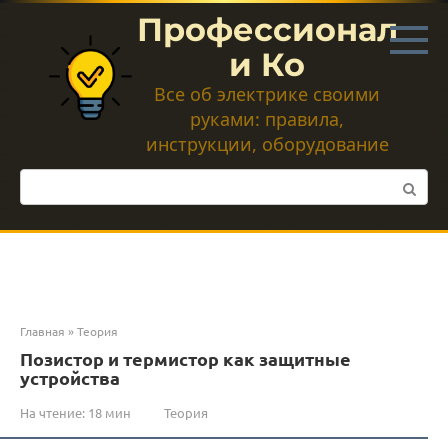
Перейти
Профессионал
к
контенту
и Ко
Все об электрике своими
руками: правила,
инструкции, оборудование
Поиск:
Главная
»
Теория
Позистор и термистор как защитные
устройства
На чтение:
18 мин
Теория