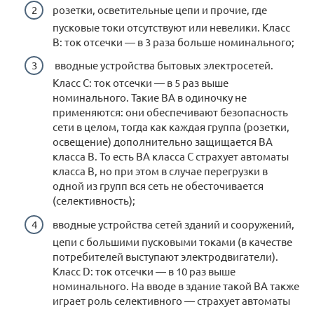
розетки, осветительные цепи и прочие, где
пусковые токи отсутствуют или невелики. Класс
В: ток отсечки — в 3 раза больше номинального;
вводные устройства бытовых электросетей.
Класс С: ток отсечки — в 5 раз выше
номинального. Такие ВА в одиночку не
применяются: они обеспечивают безопасность
сети в целом, тогда как каждая группа (розетки,
освещение) дополнительно защищается ВА
класса В. То есть ВА класса С страхует автоматы
класса В, но при этом в случае перегрузки в
одной из групп вся сеть не обесточивается
(селективность);
вводные устройства сетей зданий и сооружений,
цепи с большими пусковыми токами (в качестве
потребителей выступают электродвигатели).
Класс D: ток отсечки — в 10 раз выше
номинального. На вводе в здание такой ВА также
играет роль селективного — страхует автоматы