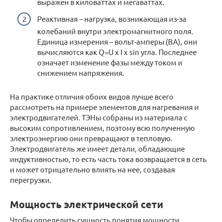
выражен в киловаттах и мегаваттах.
Реактивная – нагрузка, возникающая из-за
колебаний внутри электромагнитного поля.
Единица измерения – вольт-амперы (ВА), они
вычисляются как Q=U x I x sin угла. Последнее
означает изменение фазы между током и
снижением напряжения.
На практике отличия обоих видов лучше всего
рассмотреть на примере элементов для нагревания и
электродвигателей. ТЭНы собраны из материала с
высоким сопротивлением, поэтому всю полученную
электроэнергию они превращают в тепловую.
Электродвигатель же имеет детали, обладающие
индуктивностью, то есть часть тока возвращается в сеть
и может отрицательно влиять на нее, создавая
перегрузки.
Мощность электрической сети
Чтобы определить сущность понятия мощности