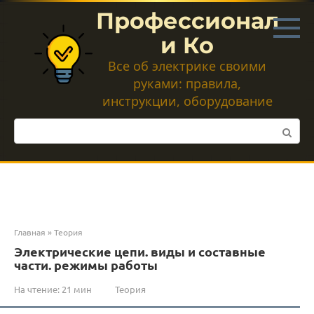
Перейти
Профессионал
к
контенту
и Ко
Все об электрике своими
руками: правила,
инструкции, оборудование
Поиск:
Главная
»
Теория
Электрические цепи. виды и составные
части. режимы работы
На чтение:
21 мин
Теория