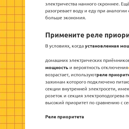
электричества намного скромнее. Ещ
разогревает воду и еду при аналогии
больше экономия.
Примените реле приор
В условиях, когда
установленная мо
домашних электрических приёмников
мощность
и вероятность отключения
возрастает, используют
реле приорите
зажимам которого подключено питаю
секции внутренней электросети, име
розеток и секция электроподогрева п
высокий приоритет по сравнению с с
Реле приоритета