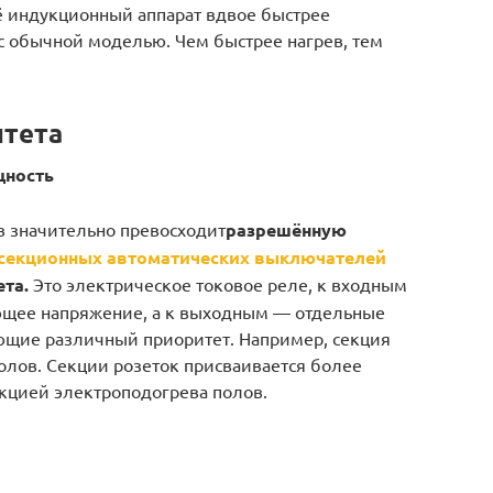
ё индукционный аппарат вдвое быстрее
 с обычной моделью. Чем быстрее нагрев, тем
итета
щность
 значительно превосходит
разрешённую
секционных автоматических выключателей
та.
Это электрическое токовое реле, к входным
щее напряжение, а к выходным — отдельные
ющие различный приоритет. Например, секция
олов. Секции розеток присваивается более
екцией электроподогрева полов.