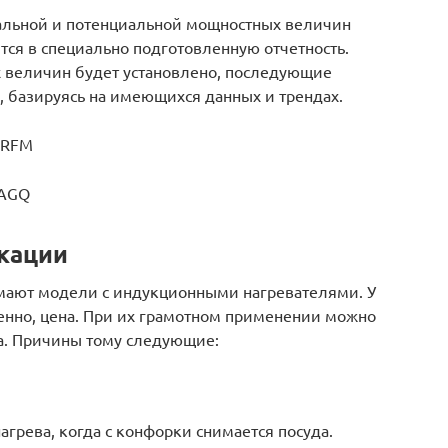
еальной и потенциальной мощностных величин
ся в специально подготовленную отчетность.
х величин будет установлено, последующие
 базируясь на имеющихся данных и трендах.
JRFM
RAGQ
кации
мают модели с индукционными нагревателями. У
венно, цена. При их грамотном применении можно
ва. Причины тому следующие:
грева, когда с конфорки снимается посуда.