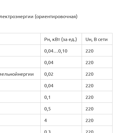
электроэнергии (ориентировочная)
Рн, кВт (за ед.)
Uн, В сети
0,04…0,10
220
0,04
220
иельнойнергии
0,02
220
0,04
220
0,1
220
0,5
220
4
220
0,3
220