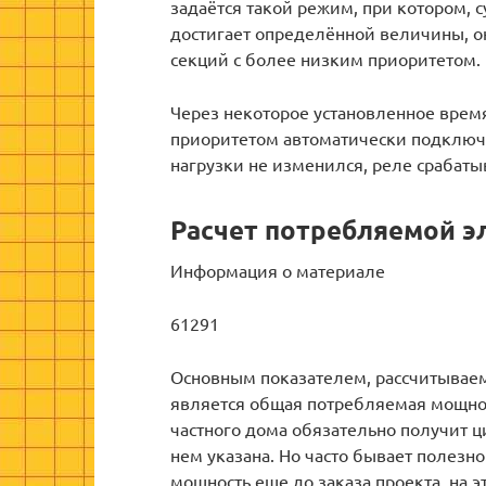
задаётся такой режим, при котором,
достигает определённой величины, о
секций с более низким приоритетом.
Через некоторое установленное время
приоритетом автоматически подключа
нагрузки не изменился, реле срабатыв
Расчет потребляемой э
Информация о материале
61291
Основным показателем, рассчитываем
является общая потребляемая мощнос
частного дома обязательно получит 
нем указана. Но часто бывает полез
мощность еще до заказа проекта, на 