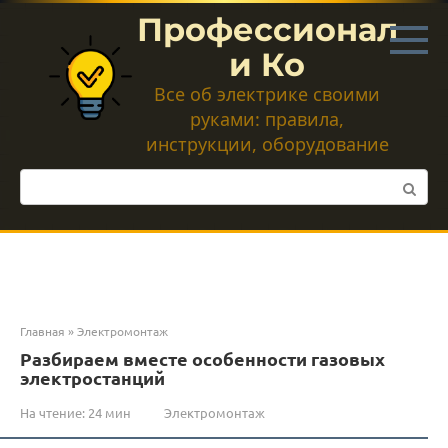
Перейти
Профессионал
к
контенту
и Ко
Все об электрике своими
руками: правила,
инструкции, оборудование
Поиск:
Главная
»
Электромонтаж
Разбираем вместе особенности газовых
электростанций
На чтение:
24 мин
Электромонтаж