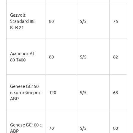
Gazvolt
Standard 88
80
5/5
76
KTB 21
Амперос АГ
80
5/5
82
80-Т400
Genese GC150
в контейнере с
120
5/5
68
АВР
Genese GC100 с
70
5/5
80
АВР