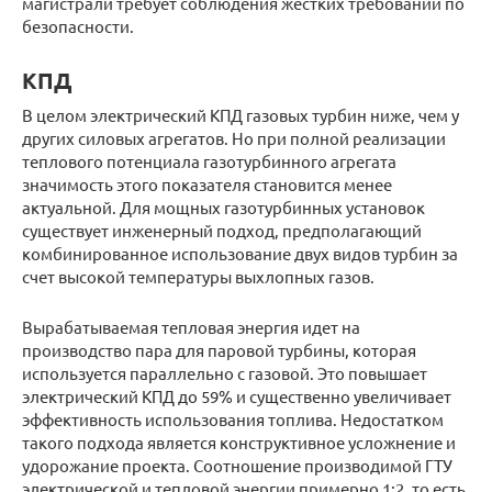
магистрали требует соблюдения жестких требований по
безопасности.
КПД
В целом электрический КПД газовых турбин ниже, чем у
других силовых агрегатов. Но при полной реализации
теплового потенциала газотурбинного агрегата
значимость этого показателя становится менее
актуальной. Для мощных газотурбинных установок
существует инженерный подход, предполагающий
комбинированное использование двух видов турбин за
счет высокой температуры выхлопных газов.
Вырабатываемая тепловая энергия идет на
производство пара для паровой турбины, которая
используется параллельно с газовой. Это повышает
электрический КПД до 59% и существенно увеличивает
эффективность использования топлива. Недостатком
такого подхода является конструктивное усложнение и
удорожание проекта. Соотношение производимой ГТУ
электрической и тепловой энергии примерно 1:2, то есть