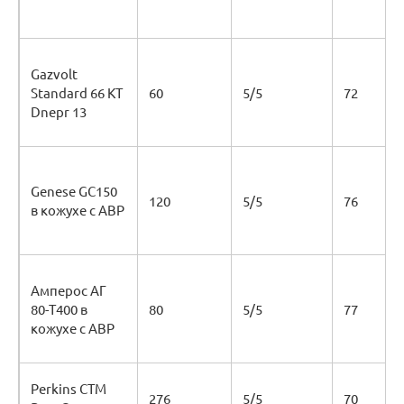
Gazvolt
Standard 66 KT
60
5/5
72
Dnepr 13
Genese GC150
120
5/5
76
в кожухе с АВР
Амперос АГ
80-Т400 в
80
5/5
77
кожухе с АВР
Perkins CTM
276
5/5
70