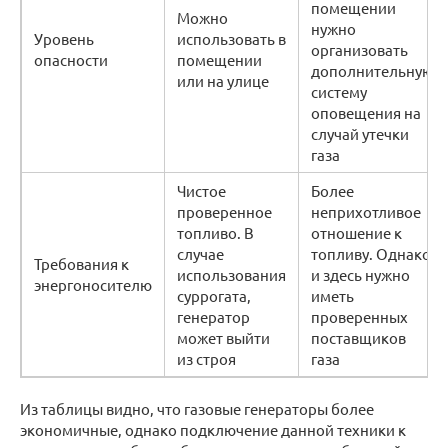
помещении
Можно
нужно
Уровень
использовать в
организовать
опасности
помещении
дополнительную
или на улице
систему
оповещения на
случай утечки
газа
Чистое
Более
проверенное
неприхотливое
топливо. В
отношение к
случае
топливу. Однако
Требования к
использования
и здесь нужно
энергоносителю
суррогата,
иметь
генератор
проверенных
может выйти
поставщиков
из строя
газа
Из таблицы видно, что газовые генераторы более
экономичные, однако подключение данной техники к