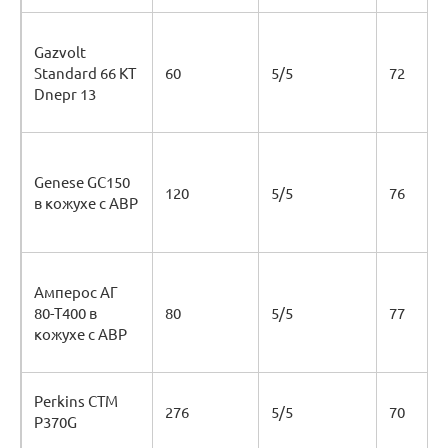
Gazvolt
Standard 66 KT
60
5/5
72
Dnepr 13
Genese GC150
120
5/5
76
в кожухе с АВР
Амперос АГ
80-Т400 в
80
5/5
77
кожухе с АВР
Perkins CTM
276
5/5
70
P370G