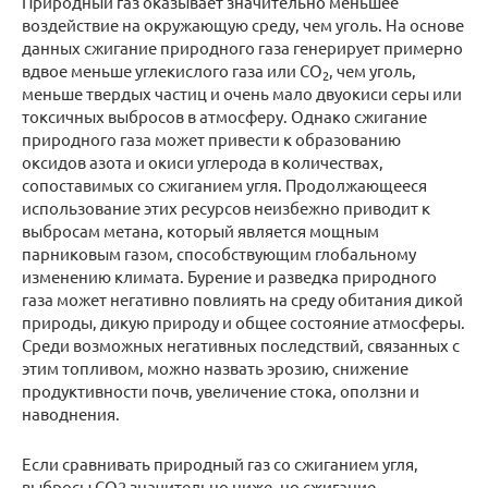
Природный газ оказывает значительно меньшее
воздействие на окружающую среду, чем уголь. На основе
данных сжигание природного газа генерирует примерно
вдвое меньше углекислого газа или CO
, чем уголь,
2
меньше твердых частиц и очень мало двуокиси серы или
токсичных выбросов в атмосферу. Однако сжигание
природного газа может привести к образованию
оксидов азота и окиси углерода в количествах,
сопоставимых со сжиганием угля. Продолжающееся
использование этих ресурсов неизбежно приводит к
выбросам метана, который является мощным
парниковым газом, способствующим глобальному
изменению климата. Бурение и разведка природного
газа может негативно повлиять на среду обитания дикой
природы, дикую природу и общее состояние атмосферы.
Среди возможных негативных последствий, связанных с
этим топливом, можно назвать эрозию, снижение
продуктивности почв, увеличение стока, оползни и
наводнения.
Если сравнивать природный газ со сжиганием угля,
выбросы CO2 значительно ниже, но сжигание