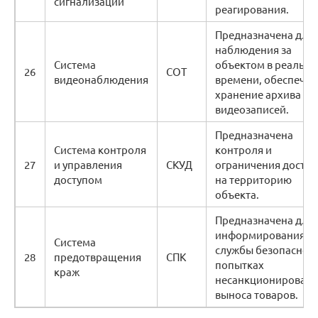
сигнализации
реагирования.
Предназначена для
наблюдения за
Система
объектом в реальн
26
СОТ
видеонаблюдения
времени, обеспечив
хранение архива
видеозаписей.
Предназначена
Система контроля
контроля и
27
и управления
СКУД
ограничения доступ
доступом
на территорию
объекта.
Предназначена для
информирования
Система
службы безопасност
28
предотвращения
СПК
попытках
краж
несанкционированн
выноса товаров.