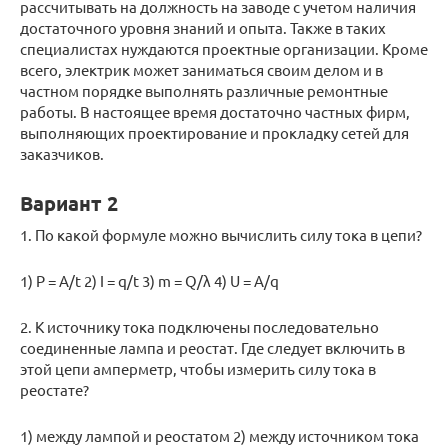
рассчитывать на должность на заводе с учетом наличия
достаточного уровня знаний и опыта. Также в таких
специалистах нуждаются проектные организации. Кроме
всего, электрик может заниматься своим делом и в
частном порядке выполнять различные ремонтные
работы. В настоящее время достаточно частных фирм,
выполняющих проектирование и прокладку сетей для
заказчиков.
Вариант 2
1. По какой формуле можно вычислить силу тока в цепи?
1) P = A/t 2) I = q/t 3) m = Q/λ 4) U = A/q
2. К источнику тока подключены последовательно
соединенные лампа и реостат. Где следует включить в
этой цепи амперметр, чтобы измерить силу тока в
реостате?
1) между лампой и реостатом 2) между источником тока