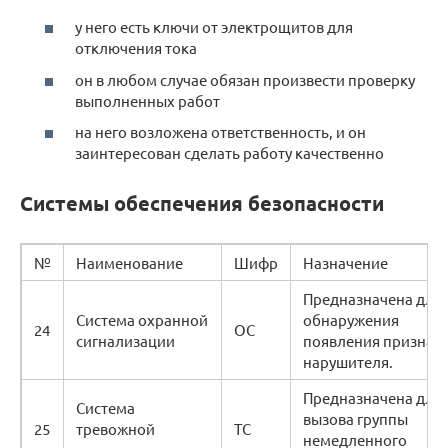
у него есть ключи от электрощитов для
отключения тока
он в любом случае обязан произвести проверку
выполненных работ
на него возложена ответственность, и он
заинтересован сделать работу качественно
Системы обеспечения безопасности
№
Наименование
Шифр
Назначение
Предназначена для
Cистема охранной
обнаружения
24
ОС
сигнализации
появления признак
нарушителя.
Предназначена для
Система
вызова группы
25
тревожной
ТС
немедленного