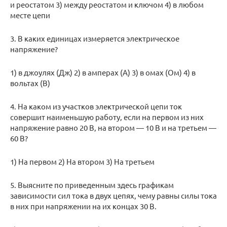
и реостатом 3) между реостатом и ключом 4) в любом
месте цепи
3. В каких единицах измеряется электрическое
напряжение?
1) в джоулях (Дж) 2) в амперах (А) 3) в омах (Ом) 4) в
вольтах (В)
4. На каком из участков электрической цепи ток
совершит наименьшую работу, если на первом из них
напряжение равно 20 В, на втором — 10 В и на третьем —
60 В?
1) На первом 2) На втором 3) На третьем
5. Выясните по приведенным здесь графикам
зависимости сил тока в двух цепях, чему равны силы тока
в них при напряжении на их концах 30 В.