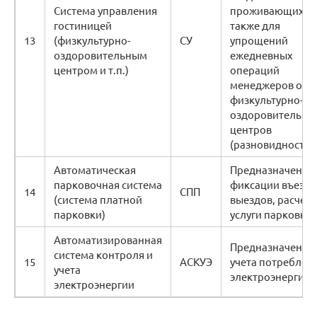
Система управления
проживающих, а
гостиницей
также для
13
(физкультурно-
СУ
упрощений
оздоровительным
ежедневных
центром и т.п.)
операций
менеджеров отел
физкультурно-
оздоровительны
центров
(разновидность А
Автоматическая
Предназначена д
парковочная система
фиксации въездо
14
СПП
(система платной
выездов, расчето
парковки)
услуги парковки.
Автоматизированная
Предназначена д
система контроля и
15
АСКУЭ
учета потреблен
учета
электроэнергии.
электроэнергии