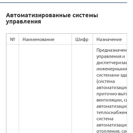
Автоматизированные системы
управления
№
Наименование
Шифр
Назначение
Предназначена д
управления и
диспетчеризаци
инженерными
системами здани
(система
автоматизации
приточно-вытяж
вентиляции, сис
автоматизации
теплоснабжения
система
автоматизации
отопления, сист