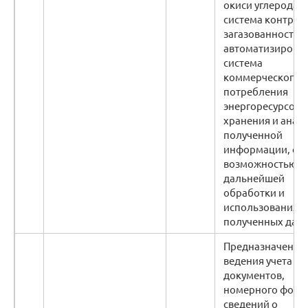
окиси углерода,
система контрол
загазованности,
автоматизирова
система
коммерческого у
потребления
энергоресурсов),
хранения и анал
полученной
информации, с
возможностью
дальнейшей
обработки и
использования
полученных дан
Предназначена д
ведения учета
документов,
номерного фонд
сведений о