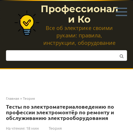
Перейти
Профессионал
к
контенту
и Ко
Все об электрике своими
руками: правила,
инструкции, оборудование
Поиск:
Главная
»
Теория
Тесты по электроматериаловедению по
профессии электромонтёр по ремонту и
обслуживанию электрооборудования
На чтение:
18 мин
Теория