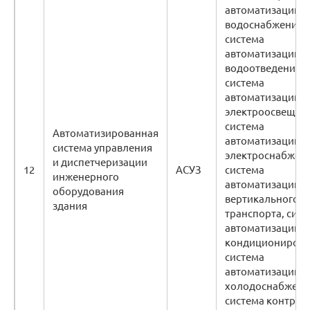
автоматизации
водоснабжения,
система
автоматизации
водоотведения,
система
автоматизации
электроосвещен
система
Автоматизированная
автоматизации
система управления
электроснабжени
и диспетчеризации
12
АСУЗ
система
инженерного
автоматизации
оборудования
вертикального
здания
транспорта, сист
автоматизации
кондиционирова
система
автоматизации
холодоснабжени
система контрол