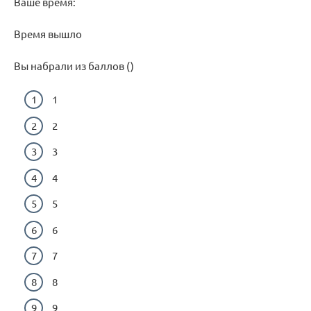
Ваше время:
Время вышло
Вы набрали из баллов ()
1
2
3
4
5
6
7
8
9