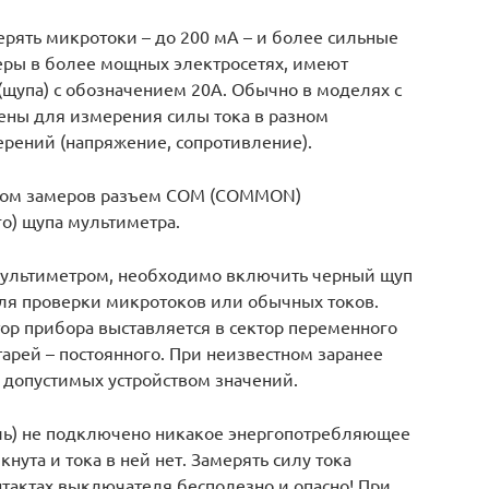
ять микротоки – до 200 мА – и более сильные
еры в более мощных электросетях, имеют
(щупа) с обозначением 20А. Обычно в моделях с
ены для измерения силы тока в разном
ерений (напряжение, сопротивление).
идом замеров разъем COM (COMMON)
о) щупа мультиметра.
 мультиметром, необходимо включить черный щуп
для проверки микротоков или обычных токов.
ор прибора выставляется в сектор переменного
арей – постоянного. При неизвестном заранее
 допустимых устройством значений.
ель) не подключено никакое энергопотребляющее
нута и тока в ней нет. Замерять силу тока
нтактах выключателя бесполезно и опасно! При