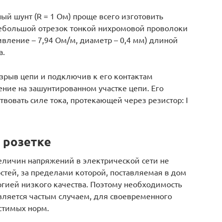
й шунт (R = 1 Ом) проще всего изготовить
небольшой отрезок тонкой нихромовой проволоки
ивление – 7,94 Ом/м, диаметр – 0,4 мм) длиной
а.
азрыв цепи и подключив к его контактам
ние на зашунтированном участке цепи. Его
вовать силе тока, протекающей через резистор: I
 розетке
величин напряжений в электрической сети не
стей, за пределами которой, поставляемая в дом
ргией низкого качества. Поэтому необходимость
ляется частым случаем, для своевременного
стимых норм.