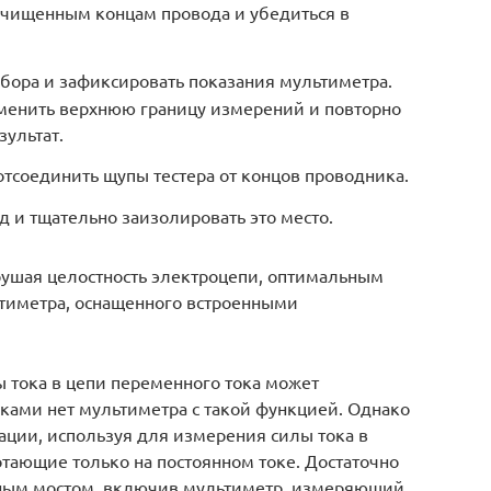
ачищенным концам провода и убедиться в
бора и зафиксировать показания мультиметра.
менить верхнюю границу измерений и повторно
ультат.
тсоединить щупы тестера от концов проводника.
 и тщательно заизолировать это место.
арушая целостность электроцепи, оптимальным
тиметра, оснащенного встроенными
 тока в цепи переменного тока может
руками нет мультиметра с такой функцией. Однако
ции, используя для измерения силы тока в
отающие только на постоянном токе. Достаточно
ным мостом, включив мультиметр, измеряющий