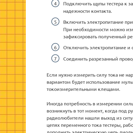
Подключить щупы тестера к з
надежности контакта.
Включить электропитание при
При необходимости можно из
зафиксировать полученный рез
Отключить электропитание и о
Соединить разрезанный провод
Если нужно измерить силу тока не н
вариантом будет использование муль
токоизмерительными клещами.
Иногда потребность в измерении силы
возникнуть в тот момент, когда под 
радиолюбители нашли выход из ситуа
цепях переменного тока тестеры, раб
дополнить электрическую цепь диод