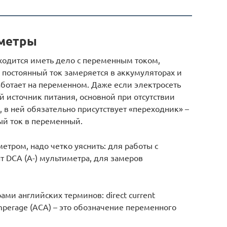
аметры
ходится иметь дело с переменным током,
 постоянный ток замеряется в аккумуляторах и
аботает на переменном. Даже если электросеть
й источник питания, основной при отсутствии
 в ней обязательно присутствует «переходник» –
ый ток в переменный.
етром, надо четко уяснить: для работы с
 DCA (A-) мультиметра, для замеров
ами английских терминов: direct current
 amperage (ACA) – это обозначение переменного