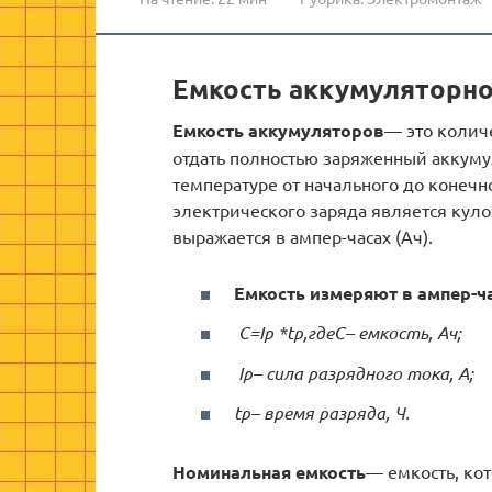
Емкость аккумуляторно
Емкость аккумуляторов
— это колич
отдать полностью заряженный аккум
температуре от начального до конеч
электрического заряда является кулон
выражается в ампер-часах (Ач).
Емкость измеряют в ампер-ч
C=Ip *tp,
гдеС– емкость, Ач;
I
p– сила разрядного тока, А;
tp– время разряда, Ч.
Номинальная емкость
— емкость, ко