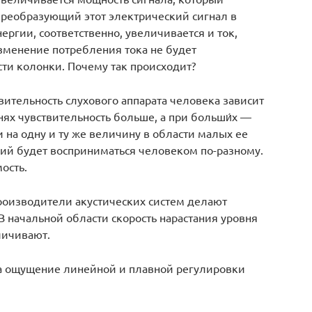
преобразующий этот электрический сигнал в
ергии, соответственно, увеличивается и ток,
зменение потребления тока не будет
и колонки. Почему так происходит?
вительность слухового аппарата человека зависит
нях чувствительность больше, а при больши́х —
и на одну и ту же величину в области малых ее
ний будет восприниматься человеком по-разному.
ость.
роизводители акустических систем делают
 начальной области скорость нарастания уровня
личивают.
ка ощущение линейной и плавной регулировки