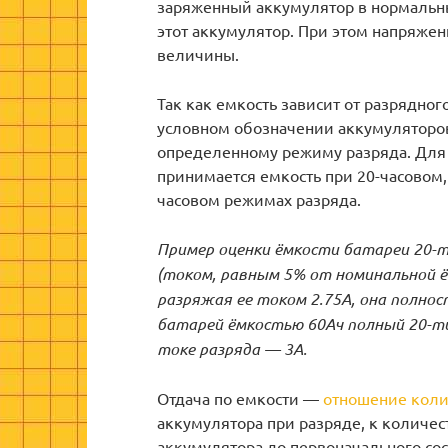
заряженный аккумулятор в нормальных
этот аккумулятор. При этом напряже
величины.
Так как емкость зависит от разрядног
условном обозначении аккумуляторов
определенному режиму разряда. Для
принимается емкость при 20-часовом,
часовом режимах разряда.
Пример оценки ёмкости батареи 20-т
(током, равным 5% от номинальной ё
разряжая ее током 2.75А, она полнос
батарей ёмкостью 60Ач полный 20-ти
токе разряда — 3А.
Отдача по емкости —
отношение коли
аккумулятора при разряде, к количес
аккумулятора до первоначального со