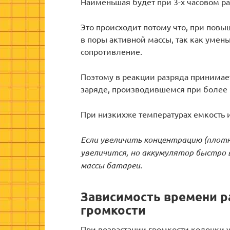
Наименьшая будет при 3-х часовом ра
Это происходит потому что, при пов
в поры активной массы, так как умен
сопротивление.
Поэтому в реакции разряда принимае
заряде, производившемся при более 
При низкихже температурах емкость 
Если увеличить концентрацию (
плотн
увеличится, но аккумулятор быстро 
массы батареи.
Зависимость времени р
громкости
При возрастании громкости колонки 