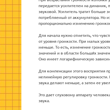
передается усилителем на динамик, 
звуковой. Усилитель тратит больше эн
потребляемый от аккумулятора. Но и
пропорционально изменению громкост
Для начала нужно отметить, что чувст
от уровня громкости. При малых уров
меньше. То есть, изменение громкост
значений и в области больши́х значе
Оно имеет логарифмическую зависим
Для компенсации этого восприятия п
нелинейную регулировку громкости. В
звука делают меньше, а затем ее уве
Это дает слуховому аппарату челове
звука.