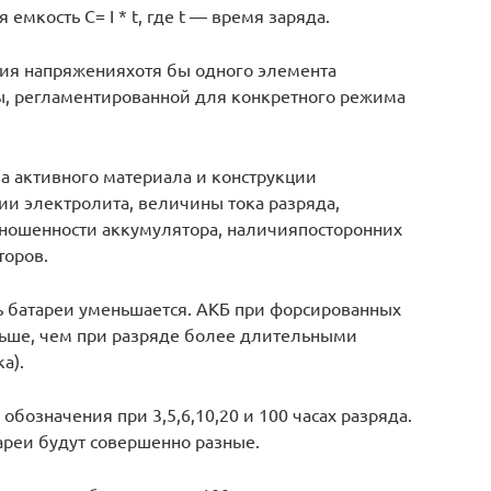
 емкость С= I * t, где t — время заряда.
ия напряженияхотя бы одного элемента
ы, регламентированной для конкретного режима
ва активного материала и конструкции
ии электролита, величины тока разряда,
зношенности аккумулятора, наличияпосторонних
торов.
ь батареи уменьшается. АКБ при форсированных
ньше, чем при разряде более длительными
а).
обозначения при 3,5,6,10,20 и 100 часах разряда.
ареи будут совершенно разные.