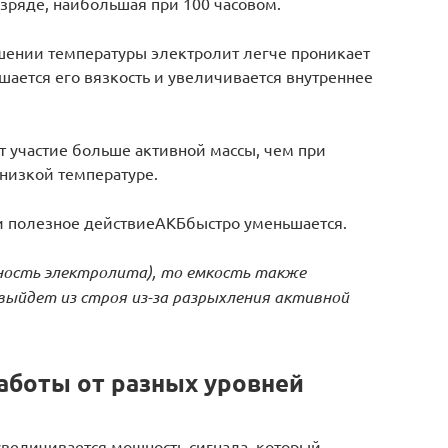
зряде, наибольшая при 100 часовом.
ышении температуры электролит легче проникает
ьшается его вязкость и увеличивается внутреннее
т участие больше активной массы, чем при
низкой температуре.
и полезное действиеАКБбыстро уменьшается.
ость электролита
), то емкость также
выйдет из строя из-за разрыхления активной
аботы от разных уровней
увеличивается мощность сигнала, который