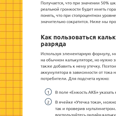
Получается, что при значении 50% ш
реальной громкости будет иметь гора
понять, что при стопроцентном уровн
значительно сократится. Ниже мы пр
Как пользоваться каль
разряда
Используя элементарную формулу, мо
на обычном калькуляторе, но нужно з
также добавить к нему утечку. Поэто
аккумулятора в зависимости от тока 
потребители. Для подсчета нужно:
В поле «Емкость АКБ» указать
В ячейке «Утечка тока», можно
так и проверив мультиметром.
воспользуйтесь онлайн-калькул