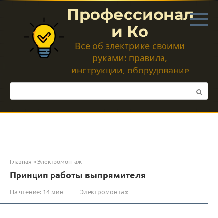
Перейти
Профессионал
к
контенту
и Ко
Все об электрике своими
руками: правила,
инструкции, оборудование
Поиск:
Главная
»
Электромонтаж
Принцип работы выпрямителя
На чтение:
14 мин
Электромонтаж