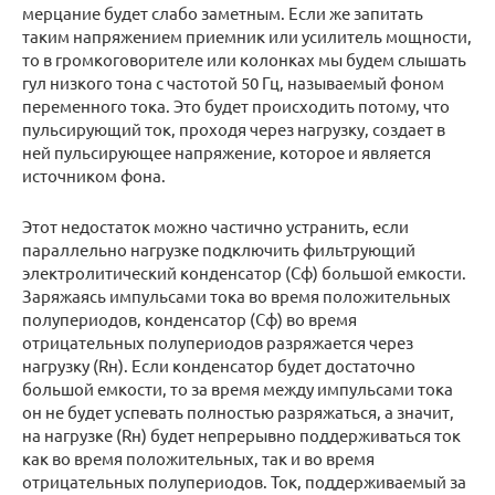
мерцание будет слабо заметным. Если же запитать
таким напряжением приемник или усилитель мощности,
то в громкоговорителе или колонках мы будем слышать
гул низкого тона с частотой 50 Гц, называемый фоном
переменного тока. Это будет происходить потому, что
пульсирующий ток, проходя через нагрузку, создает в
ней пульсирующее напряжение, которое и является
источником фона.
Этот недостаток можно частично устранить, если
параллельно нагрузке подключить фильтрующий
электролитический конденсатор (Cф) большой емкости.
Заряжаясь импульсами тока во время положительных
полупериодов, конденсатор (Cф) во время
отрицательных полупериодов разряжается через
нагрузку (Rн). Если конденсатор будет достаточно
большой емкости, то за время между импульсами тока
он не будет успевать полностью разряжаться, а значит,
на нагрузке (Rн) будет непрерывно поддерживаться ток
как во время положительных, так и во время
отрицательных полупериодов. Ток, поддерживаемый за