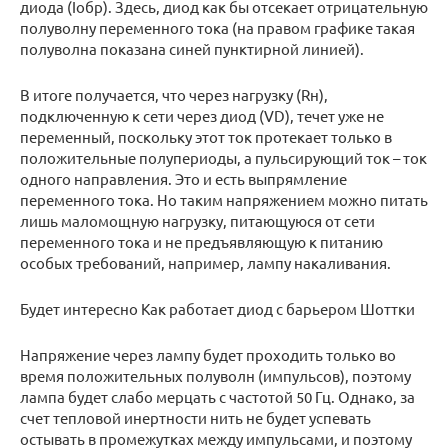
диода (Iобр). Здесь, диод как бы отсекает отрицательную
полуволну переменного тока (на правом графике такая
полуволна показана синей пунктирной линией).
В итоге получается, что через нагрузку (Rн),
подключенную к сети через диод (VD), течет уже не
переменный, поскольку этот ток протекает только в
положительные полупериоды, а пульсирующий ток – ток
одного направления. Это и есть выпрямление
переменного тока. Но таким напряжением можно питать
лишь маломощную нагрузку, питающуюся от сети
переменного тока и не предъявляющую к питанию
особых требований, например, лампу накаливания.
Будет интересно Как работает диод с барьером Шоттки
Напряжение через лампу будет проходить только во
время положительных полуволн (импульсов), поэтому
лампа будет слабо мерцать с частотой 50 Гц. Однако, за
счет тепловой инертности нить не будет успевать
остывать в промежутках между импульсами, и поэтому