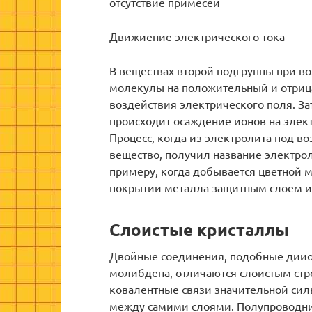
отсутствие примесей
Движиение электрического тока
В веществах второй подгруппы при в
молекулы на положительный и отриц
воздействия электрического поля. Зат
происходит осаждение ионов на элект
Процесс, когда из электролита под в
вещество, получил название электрол
примеру, когда добывается цветной м
покрытии металла защитным слоем и
Слоистые кристаллы
Двойные соединения, подобные диио
молибдена, отличаются слоистым стр
ковалентные связи значительной силы
между самими слоями. Полупроводник