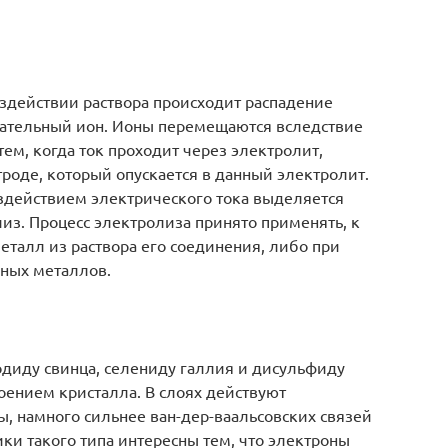
оздействии раствора происходит распадение
ательный ион. Ионы перемещаются вследствие
ем, когда ток проходит через электролит,
роде, который опускается в данный электролит.
оздействием электрического тока выделяется
из. Процесс электролиза принято применять, к
еталл из раствора его соединения, либо при
ных металлов.
диду свинца, селениду галлия и дисульфиду
оением кристалла. В слоях действуют
, намного сильнее ван-дер-ваальсовских связей
и такого типа интересны тем, что электроны