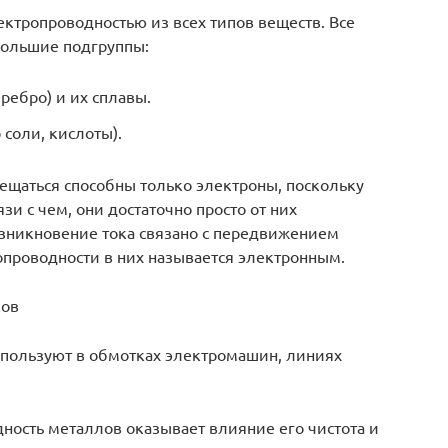
тропроводностью из всех типов веществ. Все
большие подгруппы:
ебро) и их сплавы.
соли, кислоты).
ещаться способны только электроны, поскольку
язи с чем, они достаточно просто от них
озникновение тока связано с передвижением
опроводности в них называется электронным.
ков
пользуют в обмотках электромашин, линиях
дность металлов оказывает влияние его чистота и