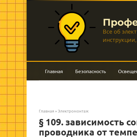
Перейти
к
контенту
Профе
Все об элек
инструкции,
Главная
Безопасность
Освеще
Главная
»
Электромонтаж
§ 109. зависимость 
проводника от темп