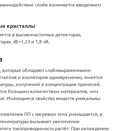
 Взаимодействие слоёв изменяется введением
ые кристаллы
тся в высокочастотных детекторах,
рах. dE=1,23 и 1,8 эВ.
а
а, которые обладают слабовыраженными
еталлов и изоляторов одновременно, имеется
ратуры, излучений и концентрации примесей.
ется большим количеством материалов, чем
ые. Имеющиеся свойства веществ уникальны:
тивление ПП с нагревом тела уменьшается, в
т температуры вызывает увеличение
этого токопроводимость растёт. При охлаждении