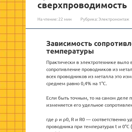
сверхпроводимость
На чтение:
22 мин
Рубрика:
Электромонтаж
Зависимость сопротивл
температуры
Практически в электротехнике выло 
сопротивление проводников из метал
всех проводников из металла это из
среднем равно 0,4% на 1°С.
Если быть точным, то на самом деле
изменяется его удельное сопротивле
где ρ и ρ0, R и R0 — соответственно
проводника при температурах t и 0°С