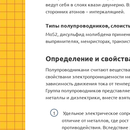
ведут себя в слоях квази-двумерно.
сторонних атомов – интеркаляцией.
Типы полупроводников, слоист
MoS2, дисульфид молибдена применяе
выпрямителях, мемристорах, транзисто
Определение и свойств
Полупроводниками считают веществ
свойствами электропроницаемости м
зависимость движения тока от темпе
Группа полупроводников представля
металлы и диэлектрики, вместе взят
Удельное электрическое сопро
отличие от металлов, где рос
противодействия. Вследствие 