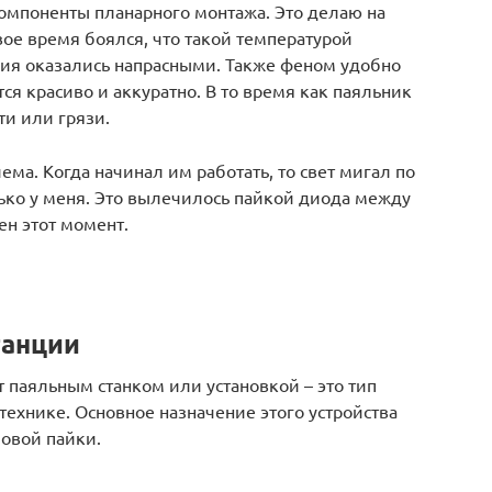
омпоненты планарного монтажа. Это делаю на
вое время боялся, что такой температурой
ия оказались напрасными. Также феном удобно
тся красиво и аккуратно. В то время как паяльник
ти или грязи.
ма. Когда начинал им работать, то свет мигал по
лько у меня. Это вылечилось пайкой диода между
ен этот момент.
танции
т паяльным станком или установкой – это тип
ехнике. Основное назначение этого устройства
овой пайки.