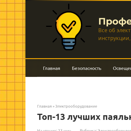
Перейти
к
контенту
Профе
Все об элек
инструкции,
Главная
Безопасность
Освеще
Главная
»
Электрооборудование
Топ-13 лучших паяль
На чтение:
23 мин
Рубрика:
Электрооборудо