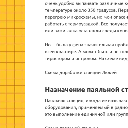
очень удобно выпаивать различные к
температуре около 350 градусов. Пер
перегрею микросхемы, но мои опасен
работать с термоусадкой. Все получае
или зажигалка оставляли следы копо
Но… была у фена значительная пробле
всей квартире. А может быть и не то
тиристором и оптроном. На схеме вид
Схема доработки станции Люкей
Назначение паяльной с
Паяльная станция, иногда ее называю
оборудования, применяемый в радиот
это выполнение единичной или групп
Схема паяльной станции