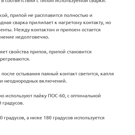
ой, припой не расплавится полностью и
ная сварка прилипает к нагретому контакту, но
менты. Между контактом и припоем остается
инение недолговечно.
ет свойства припоя, припой становится
ерегреваются.
после остывания паяный контакт светится, капля
в и неоднородных включений.
но используют пайку ПОС-60, с оптимальной
 градусов.
 градусов, а ниже 180 градусов используется