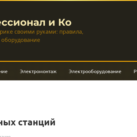
ссионал и Ко
трике своими руками: правила,
 оборудование
ние
Электромонтаж
Электрооборудование
Р
ных станций
вание