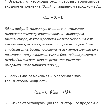
1. Определяют необходимое для работы стабилизатора
входное напряжение
(U
)
при заданном выходном
(U
)
:
вып
н
U
= U
+ 3
,
вып
н
Здесь цифра 3, характеризующая минимальное
напряжение между коллектором и эмиттером
транзистора, взята в расчете на использование как
кремниевых, так и германиевых транзисторов. Если
стабилизатор будет подключаться к готовому или уже
рассчитанному выпрямителю, в дальнейших расчетах
необходимо использовать реальное значение
выпрямленного напряжения U
.
вып
2. Рассчитывают максимально рассеиваемую
транзистором мощность:
Р
= 1,3 (U
— U
) I
,
mах
вып
н
н
3. Выбирают регулирующий транзистор. Его предельно