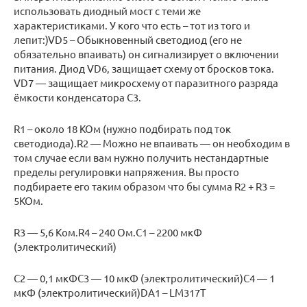
использовать диодный мост с теми же
характеристиками. У кого что есть – тот из того и
лепит:)VD5 – Обыкновенный светодиод (его не
обязательно впаивать) он сигнализирует о включении
питания. Диод VD6, защищает схему от бросков тока.
VD7 — защищает микросхему от паразитного разряда
ёмкости конденсатора С3.
R1 – около 18 КОм (нужно подбирать под ток
светодиода).R2 — Можно не впаивать — он необходим в
том случае если вам нужно получить нестандартные
пределы регулировки напряжения. Вы просто
подбираете его таким образом что бы сумма R2 + R3 =
5КОм.
R3 — 5,6 Ком.R4 – 240 Ом.C1 – 2200 мкФ
(электролитический)
C2 — 0,1 мкФC3 — 10 мкФ (электролитический)C4 — 1
мкФ (электролитический)DA1 – LM317T