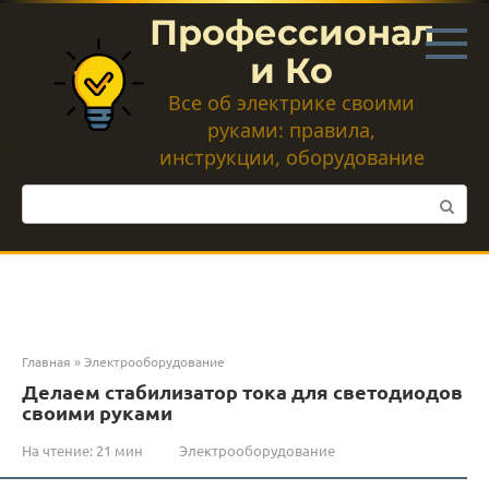
Перейти
Профессионал
к
контенту
и Ко
Все об электрике своими
руками: правила,
инструкции, оборудование
Поиск:
Главная
»
Электрооборудование
Делаем стабилизатор тока для светодиодов
своими руками
На чтение:
21 мин
Электрооборудование