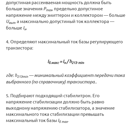
допустимая рассеиваемая мощность должна быть
больше значения
Р
, предельно допустимое
max
напряжение между эмиттером и коллектором — больше
U
, а максимально допустимый ток коллектора —
вып
больше
I
.
н
4. Определяют максимальный ток базы регулирующего
транзистора:
I
= I
/ h
,
б.макс
н
21Э min
где: h
— минимальный коэффициент передачи тока
21Эmin
выбранного (по справочнику) транзистора.
.
5. Подбирают подходящий стабилитрон. Его
напряжение стабилизации должно быть равно
выходному напряжению стабилизатора, а значение
максимального тока стабилизации превышать
максимальный ток базы
I
.
б max