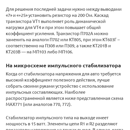
Для решения последней задачи нужно между выводами
«7» и «+25» установить резистор на 200 Ом. Каскад
транзистора VT1 выполняет роль динамической
нагрузки для VT4 и при этом повышает общий
коэффициент усиления. Транзистор П702А можно
заменить на аналоги П702 или КТ805, при этом КТ603Г –
соответственно на П308 или П309, а также КТ201В и
КТ203В — на МП103 либо МП106.
На микросхеме импульсного стабилизатора
Когда от стабилизатора напряжения для авто требуется
высокий коэффициент полезного действия, лучше
собрать своими руками устройство с использование
импульсных составляющих. Наиболее
распространенной является ниже представленная схема
МАХ771 (или аналогов 770, 772).
Стабилизатор импульсного типа на выходе имеет
мощность в 15 ватт. Элементы цепи R1 и R2 разделяют
показатели напряжения на точках выход. В случае, когда