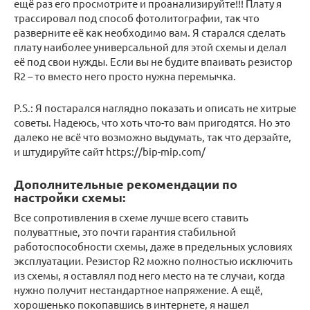
ещё раз его просмотрите и проанализируйте!!! Плату я
трассировал под способ фотолитографии, так что
разверните её как необходимо вам. Я старался сделать
плату наиболее универсальной для этой схемы и делал
её под свои нужды. Если вы не будите впаивать резистор
R2 – то вместо него просто нужна перемычка.
P.S.: Я постарался наглядно показать и описать не хитрые
советы. Надеюсь, что хоть что-то вам пригодятся. Но это
далеко не всё что возможно выдумать, так что дерзайте,
и штудируйте сайт https://bip-mip.com/
Дополнительные рекомендации по
настройки схемы:
Все сопротивления в схеме лучше всего ставить
полуваттные, это почти гарантия стабильной
работоспособности схемы, даже в предельных условиях
эксплуатации. Резистор R2 можно полностью исключить
из схемы, я оставлял под него место на те случаи, когда
нужно получит нестандартное напряжение. А ещё,
хорошенько покопавшись в интернете, я нашел