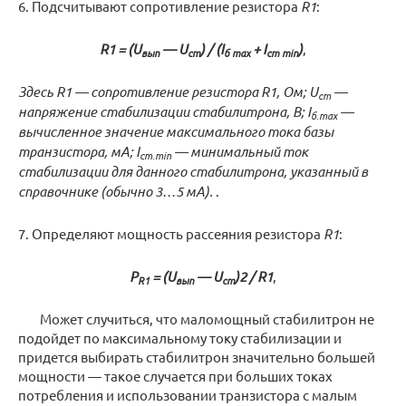
6. Подсчитывают сопротивление резистора
R1
:
R1 = (U
— U
) / (I
+ I
)
,
вып
ст
б max
ст min
Здесь R1 — сопротивление резистора R1, Ом; U
—
ст
напряжение стабилизации стабилитрона, В; I
—
б.max
вычисленное значение максимального тока базы
транзистора, мА; I
— минимальный ток
ст.min
стабилизации для данного стабилитрона, указанный в
справочнике (обычно 3…5 мА).
.
7. Определяют мощность рассеяния резистора
R1
:
P
= (U
— U
)2 / R1
,
R1
вып
ст
Может случиться, что маломощный стабилитрон не
подойдет по максимальному току стабилизации и
придется выбирать стабилитрон значительно большей
мощности — такое случается при больших токах
потребления и использовании транзистора с малым