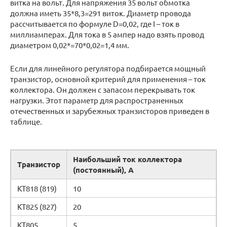
витка на вольт. Для напряжения 35 вольт обмотка
должна иметь 35*8,3=291 виток. Диаметр провода
рассчитывается по формуле D=0,02, где I – ток в
миллиамперах. Для тока в 5 ампер надо взять провод
диаметром 0,02*=70*0,02=1,4 мм.
Если для линейного регулятора подбирается мощный
транзистор, основной критерий для применения – ток
коллектора. Он должен с запасом перекрывать ток
нагрузки. Этот параметр для распространенных
отечественных и зарубежных транзисторов приведен в
таблице.
Наибольший ток коллектора
Транзистор
(постоянный), А
КТ818 (819)
10
КТ825 (827)
20
КТ805
5