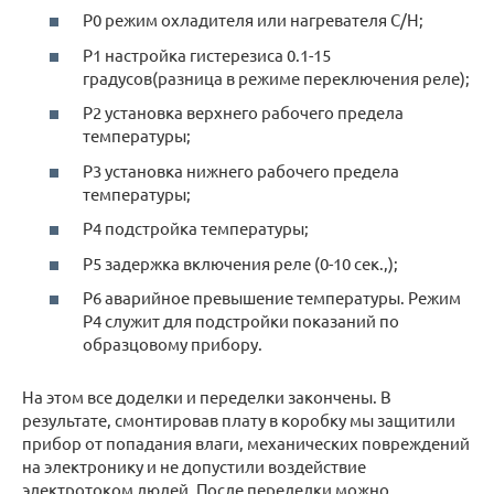
P0 режим охладителя или нагревателя C/H;
P1 настройка гистерезиса 0.1-15
градусов(разница в режиме переключения реле);
P2 установка верхнего рабочего предела
температуры;
P3 установка нижнего рабочего предела
температуры;
P4 подстройка температуры;
P5 задержка включения реле (0-10 сек.,);
P6 аварийное превышение температуры. Режим
Р4 служит для подстройки показаний по
образцовому прибору.
На этом все доделки и переделки закончены. В
результате, смонтировав плату в коробку мы защитили
прибор от попадания влаги, механических повреждений
на электронику и не допустили воздействие
электротоком людей. После переделки можно