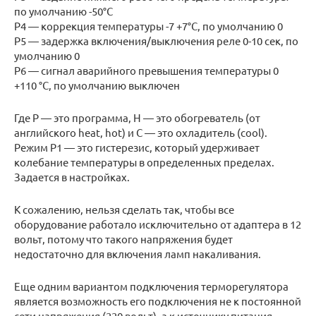
по умолчанию -50°C
P4 — коррекция температуры -7 +7°C, по умолчанию 0
P5 — задержка включения/выключения реле 0-10 сек, по
умолчанию 0
P6 — сигнал аварийного превышения температуры 0
+110 °C, по умолчанию выключен
Где Р — это программа, Н — это обогреватель (от
английского heat, hot) и С — это охладитель (cool).
Режим Р1 — это гистерезис, который удерживает
колебание температуры в определенных пределах.
Задается в настройках.
К сожалению, нельзя сделать так, чтобы все
оборудование работало исключительно от адаптера в 12
вольт, потому что такого напряжения будет
недостаточно для включения ламп накаливания.
Еще одним вариантом подключения терморегулятора
является возможность его подключения не к постоянной
сети напряжения (220 вольт), а к источнику питания