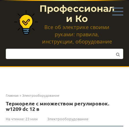
Перейти
Профессионал
к
контенту
и Ко
Все об электрике своими
руками: правила,
инструкции, оборудование
Поиск:
Главная
»
Электрооборудование
Термореле с множеством регулировок.
w1209 dc 12 в
На чтение:
23 мин
Электрооборудование