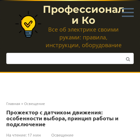
Перейти
Профессионал
к
контенту
и Ко
Все об электрике своими
руками: правила,
инструкции, оборудование
Поиск:
Главная
»
Освещение
Прожектор с датчиком движения:
особенности выбора, принцип работы и
подключение
На чтение:
17 мин
Освещение