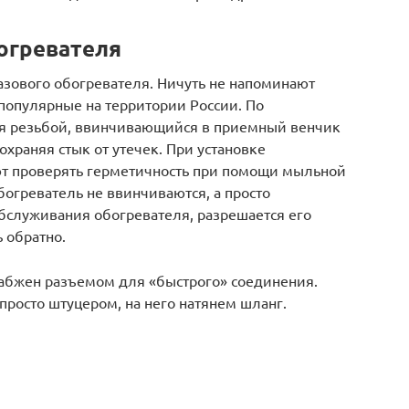
богревателя
азового обогревателя. Ничуть не напоминают
популярные на территории России. По
ся резьбой, ввинчивающийся в приемный венчик
храняя стык от утечек. При установке
ют проверять герметичность при помощи мыльной
огреватель не ввинчиваются, а просто
бслуживания обогревателя, разрешается его
ь обратно.
набжен разъемом для «быстрого» соединения.
росто штуцером, на него натянем шланг.