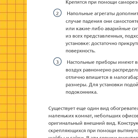
Крепятся при помощи саморез
Напольные агрегаты дополнит
случае падения они самостоя
или какие-либо аварийные сит
из всех представленных, подх
установке: достаточно прикру
поверхность.
Настольные приборы имеют вр
воздух равномерно распределя
отлично впишется в малогаба
размеры. Для установки подой
подоконника.
Существует еще один вид обогревате
маленьких комнат, небольших офисов
оригинальный внешний вид. Конструк
скрепляющихся при помощи вытянутог
шайбы и гайки. В эти горшки вмонти