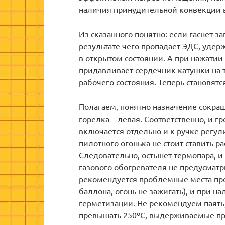
наличия принудительной конвекции 
Из сказанного понятно: если гаснет за
результате чего пропадает ЭДС, уде
в открытом состоянии. А при нажатии
придавливает сердечник катушки на т
рабочего состояния. Теперь становят
Полагаем, понятно назначение сокра
горелка – левая. Соответственно, и г
включается отдельно и к ручке регули
пилотного огонька не стоит ставить рас
Следовательно, остынет термопара, и 
газового обогревателя не предусматр
рекомендуется проблемные места пр
баллона, огонь не зажигать), и при 
герметизации. Не рекомендуем паять
превышать 250ºС, выдерживаемые п