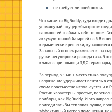
не требует лишней возни.
Что касается BigBuddy, туда входит д
упомянутый штуцер «быстрого» соеди
сложностей снабжать себя теплом. Га
аккумуляторной батареей на 6 В и в
керамические решетки, купающиеся в 
Запальный огонек разжигается на ста
ручки регулировки расхода газа. Это
клапана при помощи ЭДС термопары, 
За период в 1 мин. место стыка полу
напряжение удерживает вентиль в о
схема повсеместно используется и в 
России характерны простые, переносн
приборы, как BigBuddy. И это напрасн
пригодилась бы тепловая пушка, про
эффективный нагрев помещения, неж