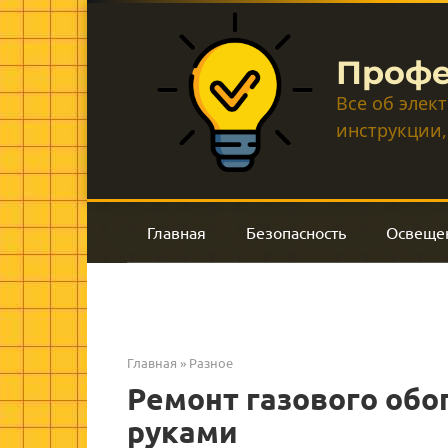
Перейти
к
контенту
Профе
Все об элек
инструкции,
Главная
Безопасность
Освеще
Главная
»
Разное
Ремонт газового обо
руками