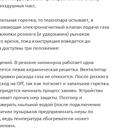
воздушных масс.
пальная горелка, то термопара остывает, в
рживающая электромагнитный клапан подачи газа
 кнопки розжига (и удержании) рычажок
о время, пока конструкция взведется до
ся доступны три положения:
щений. В режиме минимума работает одна
реется левая керамическая решетка. Вентилятор
ровки расхода газа не относится. После розжига
ход на Off, так как погаснет и запальная горелка.
придется начинать процесс заново. Устройство
ивает прочих мер защиты. Поэтому и
оверять мыльной водой (после подключения
наличии пузырьков предпринимать меры по
, ведь температура обогревателя может
рипоем.