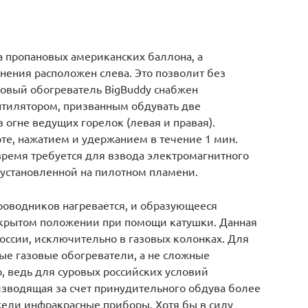
ва пропановых американских баллона, а
нения расположен слева. Это позволит без
зовый обогреватель BigBuddy снабжен
ентилятором, призванным обдувать две
огне ведущих горелок (левая и правая).
рте, нажатием и удержанием в течение 1 мин.
 время требуется для взвода электромагнитного
установленной на пилотном пламени.
проводников нагревается, и образующееся
ткрытом положении при помощи катушки. Данная
России, исключительно в газовых колонках. Для
ые газовые обогреватели, а не сложные
о, ведь для суровых российских условий
изводящая за счет принудительного обдува более
ели инфракрасные приборы. Хотя бы в силу