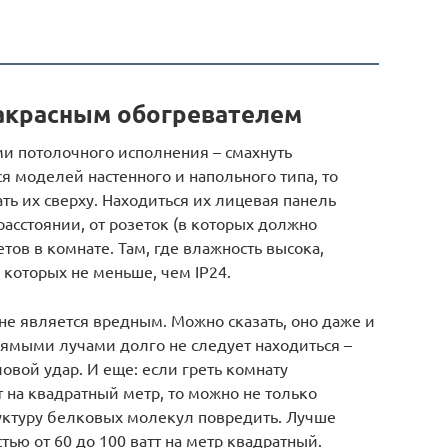
акрасным обогревателем
ми потолочного исполнения – смахнуть
ся моделей настенного и напольного типа, то
ть их сверху. Находиться их лицевая панель
асстоянии, от розеток (в которых должно
ов в комнате. Там, где влажность высока,
 которых не меньше, чем IP24.
е является вредным. Можно сказать, оно даже и
рямыми лучами долго не следует находиться –
ловой удар. И еще: если греть комнату
 на квадратный метр, то можно не только
руктуру белковых молекул повредить. Лучше
ью от 60 до 100 ватт на метр квадратный.