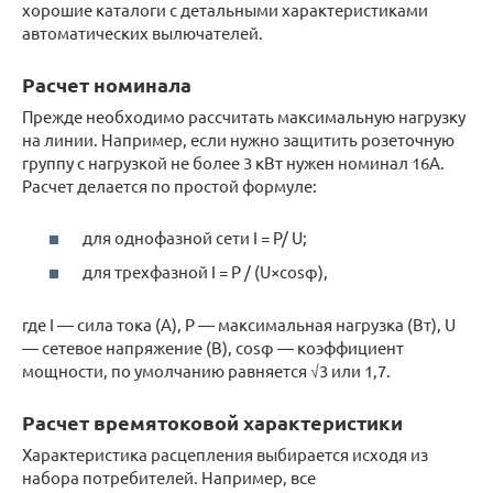
хорошие каталоги с детальными характеристиками
автоматических вылючателей.
Расчет номинала
Прежде необходимо рассчитать максимальную нагрузку
на линии. Например, если нужно защитить розеточную
группу с нагрузкой не более 3 кВт нужен номинал 16А.
Расчет делается по простой формуле:
для однофазной сети I = P/ U;
для трехфазной I = P / (U×cosφ),
где I — сила тока (А), P — максимальная нагрузка (Вт), U
— сетевое напряжение (В), cosφ — коэффициент
мощности, по умолчанию равняется √3 или 1,7.
Расчет времятоковой характеристики
Характеристика расцепления выбирается исходя из
набора потребителей. Например, все