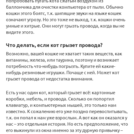
попробовать пугать кота сжатым воздухом из
баллончика для очистки компьютера от пыли. Обычно
кошки этого боятс, т.к. шипящие звуки на языке кошек
означают угрозу. Но это тоже не выход, т.к. кошки очень
умные и хитрые. Они могут грызть провода, когда вы не
видите этого.
Что делать, если кот грызет провода?
Возможно, вашей кошке не хватает таких веществ, как
витамины, железа, или таурина, поэтому и возникает
потребность что-нибудь погрызть. Купите ей какие-
нибудь резиновые игрушки. Почаще с ней. Может кот
грызет провода от недостатка внимания.
Есть у нас один кот, который грызет всё: картонные
коробки, мебель, и провода. Сколько он попортил
клавиатур, и компьютерных мышей, это только нам
известно. К сожалению его уже поздно перевоспитывать,
т.к. он попал к нам уже взрослым. А вот как он оказался у
нас – это отдельная история. Но есть предположение, что
его выкинули из окна именно за эту дурную привычку –