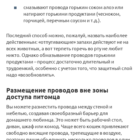
смазывают провода горьким соком алоэ или
натирают горькими продуктами (чесноком,
горчицей, перечным соусом и т.д.).
Последний способ можно, пожалуй, назвать наиболее
действенным: «отпугивающие» запахи действуют не на
всех животных, а вот терпеть горечь во рту не любит
никто. Однако обмазывание проводов горькими
продуктами – процесс достаточно длительный и
трудоемкий, особенно с учетом того, что защитный слой
надо «возобновлять».
Размещение проводов вне зоны
доступа питомца
Вы можете разместить провода между стеной и
мебелью, создавая своеобразный барьер для
домашнего любимца. Это может быть рабочий стол,
диван, шкаф или комод. Чаще всего кошек привлекают
свободно висящие провода, трепещущие в воздухе,
поэтому лучше объединить несколько проводов в один