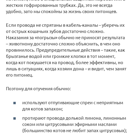
жестких гофрированных трубках. Да, это не всегда
удобно, зато мы спокойны за жизнь своих питомцев.
Если провода не спрятаны в кабель-каналы – уберечь их
от острых кошачьих зубов достаточно сложно.
Наказания за «погрызы» обычно не приносят результата
– животному достаточно сложно объяснить, в чем оно
провинилось. Предупредительные действия – такие, как
брызганье водой или громкие хлопки в тот момент,
когда кот покушается на провод, более эффективны, но
лишь в ситуациях, когда хозяин дома – и видит, чем занят
его питомец.
Поэтому для отучения обычно:
используют отпугивающие спреи с неприятным
для котов запахом;
протирают провода долькой лимона, лимонным
соком или цитрусовыми эфирными маслами
(большинство котов не любит запах цитрусовых);