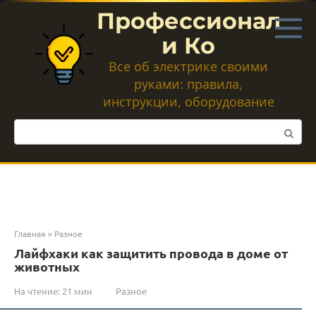
Перейти
Профессионал
к
контенту
и Ко
Все об электрике своими
руками: правила,
инструкции, оборудование
Поиск:
Главная
»
Разное
Лайфхаки как защитить провода в доме от
животных
На чтение:
21 мин
Разное