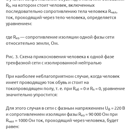
R
, на котором стоит человек, включенных
п
последовательно сопротивлению тела человека R
,
чел
ток, проходящий через тело человека, определяется
уравнением:
где R
— сопротивление изоляции одной фазы сети
из
относительно земли, Ом.
Рис. 3. Схема прикосновения человека к одной фазе
трехфазной сети с изолированной нейтралью
При наиболее неблагоприятном случае, когда человек
имеет проводящую ток обувь и стоит на
токопроводящем полу, т. е. при R
= 0 и R
= 0, уравнение
об
п
значительно упростится:
Для этого случая в сети с фазным напряжением U
= 220 В
ф
и сопротивлением изоляции фазы R
= 90 000 Ом при
из
R
= 1000 Ом ток, проходящий через человека, будет
чел
равен: