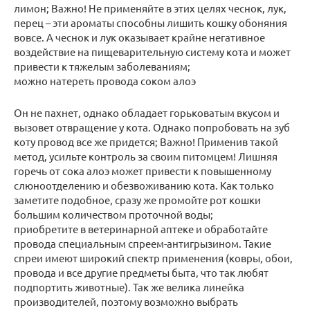
лимон; Важно! Не применяйте в этих целях чеснок, лук,
перец – эти ароматы способны лишить кошку обоняния
вовсе. А чеснок и лук оказывает крайне негативное
воздействие на пищеварительную систему кота и может
привести к тяжелым заболеваниям;
можно натереть провода соком алоэ
Он не пахнет, однако обладает горьковатым вкусом и
вызовет отвращение у кота. Однако попробовать на зуб
коту провод все же придется; Важно! Применив такой
метод, усильте контроль за своим питомцем! Лишняя
горечь от сока алоэ может привести к повышенному
слюноотделению и обезвоживанию кота. Как только
заметите подобное, сразу же промойте рот кошки
большим количеством проточной воды;
приобретите в ветеринарной аптеке и обработайте
провода специальным спреем-антигрызином. Такие
спреи имеют широкий спектр применения (ковры, обои,
провода и все другие предметы быта, что так любят
подпортить животные). Так же велика линейка
производителей, поэтому возможно выбрать