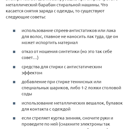
металлический барабан стиральной машины. Что
касается снятия заряда с одежды, то существуют
следующие советы:
использование спреев-антистатиков или лака
для волос, главное не наносить лак туда, где он
может испортить материал
отказ от ношения синтетики (но это так себе
совет…)
средства для стирки с антистатическим
эффектом
добавление при стирке теннисных или
специальных шариков, либо 1-2 ложки столовой
соды
использование металлических вешалок, булавок
для контакта с одеждой
если стреляет куртка зимняя, смочите руки и
проведите по ней (смахните электроны так