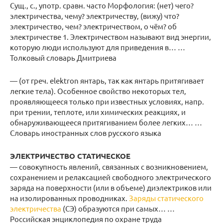
Сущ., с., употр. сравн. часто Морфология: (нет) чего?
электричества, чему? электричеству, (вижу) что?
электричество, чем? электричеством, о чём? об
электричестве 1. Электричеством называют вид энергии,
которую люди используют для приведения в… …
Толковый словарь Дмитриева
— (от греч. elektron янтарь, так как янтарь притягивает
легкие тела). Особенное свойство некоторых тел,
проявляющееся только при известных условиях, напр.
при трении, теплоте, или химических реакциях, и
обнаруживающееся притягиванием более легких… …
Словарь иностранных слов русского языка
ЭЛЕКТРИЧЕСТВО СТАТИЧЕСКОЕ
— совокупность явлений, связанных с возникновением,
сохранением и релаксацией свободного электрического
заряда на поверхности (или в объеме) диэлектриков или
на изолированных проводниках.
Заряды статического
электричества
(СЭ) образуются при самых… …
Российская энциклопедия по охране труда