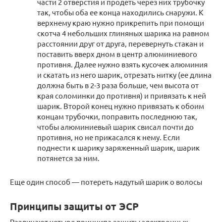
части 2 отверстия и продеть через них трубочку
так, чтобы оба ее конца находились снаружи. К
верхнему краю нужно прикрепить при помощи
скотча 4 небольших глиняных шарика на равном
расстоянии друг от друга, перевернуть стакан и
поставить вверх дном в центр алюминиевого
противня. Далее нужно взять кусочек алюминия
и скатать из него шарик, отрезать нитку (ее длина
должна быть в 2-3 раза больше, чем высота от
края соломинки до противня) и привязать к ней
шарик. Второй конец нужно привязать к обоим
концам трубочки, поправить последнюю так,
чтобы алюминиевый шарик свисал почти до
противня, но не прикасался к нему. Если
поднести к шарику заряженный шарик, шарик
потянется за ним.
Еще один способ — потереть надутый шарик о волосы
Принципы защиты от ЭСР
Различают четыре принципа защиты электронных