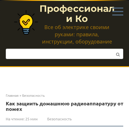
Перейти
Профессионал
к
контенту
и Ко
Все об электрике своими
руками: правила,
инструкции, оборудование
Поиск:
Главная
»
Безопасность
Как защиить домашнюю радиоаппаратуру от
помех
На чтение:
25 мин
Безопасность