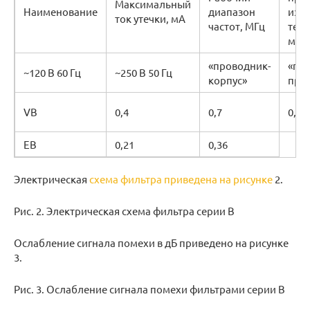
Максимальный
Наименование
диапазон
изол
ток утечки, мА
частот, МГц
тече
мину
«проводник-
«пр
~120 В 60 Гц
~250 В 50 Гц
корпус»
про
VB
0,4
0,7
0,1
EB
0,21
0,36
Электрическая
схема фильтра приведена на рисунке
2.
Рис. 2. Электрическая схема фильтра серии B
Ослабление сигнала помехи в дБ приведено на рисунке
3.
Рис. 3. Ослабление сигнала помехи фильтрами серии B