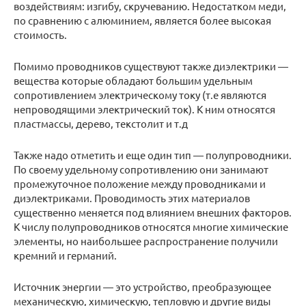
воздействиям: изгибу, скручеванию. Недостатком меди,
по сравнению с алюминием, является более высокая
стоимость.
Помимо проводников существуют также диэлектрики —
вещества которые обладают большим удельным
сопротивлением электрическому току (т.е являются
непроводящими электрический ток). К ним относятся
пластмассы, дерево, текстолит и т.д
Также надо отметить и еще один тип — полупроводники.
По своему удельному сопротивлению они занимают
промежуточное положение между проводниками и
диэлектриками. Проводимость этих материалов
существенно меняется под влиянием внешних факторов.
К числу полупроводников относятся многие химические
элементы, но наибольшее распространение получили
кремний и германий.
Источник энергии — это устройство, преобразующее
механическую, химическую, тепловую и другие виды