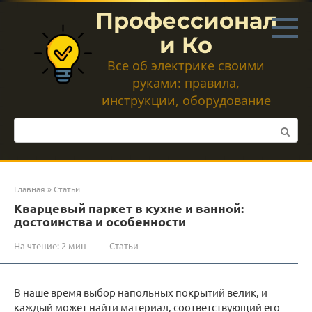
Перейти
Профессионал
к
контенту
и Ко
Все об электрике своими
руками: правила,
инструкции, оборудование
Поиск:
Главная
»
Статьи
Кварцевый паркет в кухне и ванной:
достоинства и особенности
На чтение:
2 мин
Статьи
В наше время выбор напольных покрытий велик, и
каждый может найти материал, соответствующий его