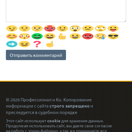
© 2026 Профессионал и Ко. Копирование
информации с сайта
строго запрещено
и
преследуется в судебном порядке
Этот сайт использует
cookie
для хранения данных.
Продолжая использовать сайт, вы даете свое согласие
на работу с этими файлами, а так же принимаете все