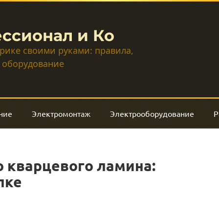
ссионал и Ко
трике своими руками: правила,
 оборудование
ние
Электромонтаж
Электрооборудование
Р
 кварцевого ламина:
пке