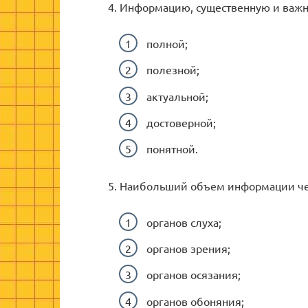
4. Информацию, существенную и важн
полной;
полезной;
актуальной;
достоверной;
понятной.
5. Наибольший объем информации че
органов слуха;
органов зрения;
органов осязания;
органов обоняния;