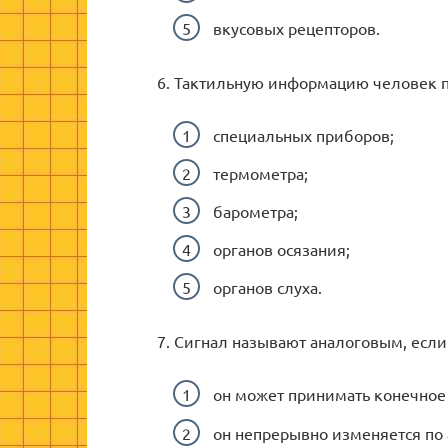
вкусовых рецепторов.
6. Тактильную информацию человек п
специальных приборов;
термометра;
барометра;
органов осязания;
органов слуха.
7. Сигнал называют аналоговым, если
он может принимать конечное
он непрерывно изменяется по