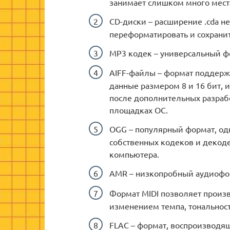
занимает слишком много мест
CD-диски – расширение .cda н
переформатировать и сохрани
MP3 кодек – универсальный 
AIFF-файлы – формат поддер
данные размером 8 и 16 бит, 
после дополнительных разрабо
площадках ОС.
OGG – популярный формат, од
собственных кодеков и декоде
компьютера.
AMR – низкопробный аудиофо
Формат MIDI позволяет произ
изменением темпа, тональност
FLAC – формат, воспроизводящ