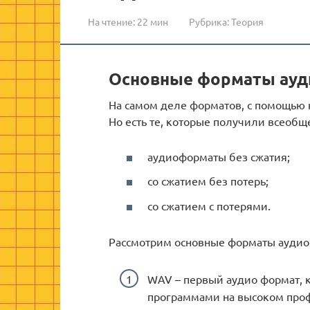
На чтение:
22 мин
Рубрика:
Теория
Основные форматы ауд
На самом деле форматов, с помощью 
Но есть те, которые получили всеобще
аудиоформаты без сжатия;
со сжатием без потерь;
со сжатием с потерями.
Рассмотрим основные форматы аудио
WAV – первый аудио формат, 
программами на высоком проф