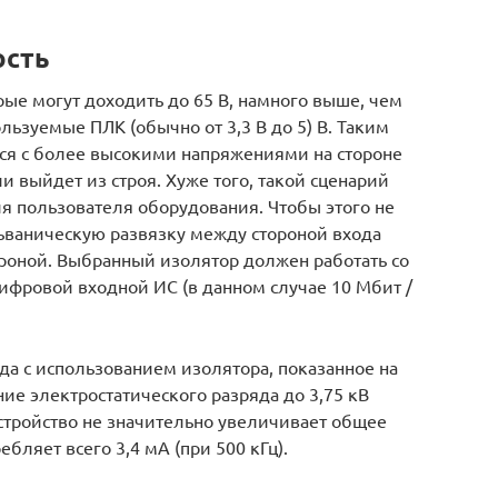
ость
рые могут доходить до 65 В, намного выше, чем
льзуемые ПЛК (обычно от 3,3 В до 5) В. Таким
тся с более высокими напряжениями на стороне
и выйдет из строя. Хуже того, такой сценарий
ля пользователя оборудования. Чтобы этого не
ьваническую развязку между стороной входа
тороной. Выбранный изолятор должен работать со
ифровой входной ИС (в данном случае 10 Мбит /
а с использованием изолятора, показанное на
е электростатического разряда до 3,75 кВ
стройство не значительно увеличивает общее
бляет всего 3,4 мА (при 500 кГц).