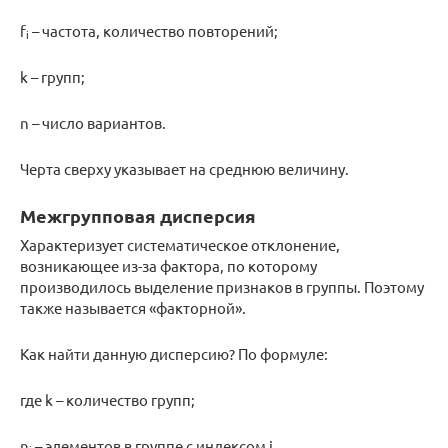
f
– частота, количество повторений;
i
k – групп;
n – число вариантов.
Черта сверху указывает на среднюю величину.
Межгрупповая дисперсия
Характеризует систематическое отклонение,
возникающее из-за фактора, по которому
производилось выделение признаков в группы. Поэтому
также называется «факторной».
Как найти данную дисперсию? По формуле:
где k – количество групп;
n
– элементов в группе с индексом j.