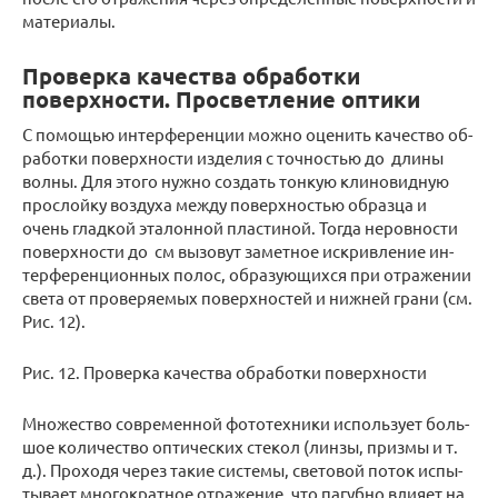
материалы.
Проверка качества обработки
поверхности. Просветление оптики
С по­мо­щью ин­тер­фе­рен­ции можно оце­нить ка­че­ство об­
ра­бот­ки по­верх­но­сти из­де­лия с точ­но­стью до длины
волны. Для этого нужно со­здать тон­кую кли­но­вид­ную
про­слой­ку воз­ду­ха между по­верх­но­стью об­раз­ца и
очень глад­кой эта­лон­ной пла­сти­ной. Тогда неров­но­сти
по­верх­но­сти до см вы­зо­вут за­мет­ное ис­крив­ле­ние ин­
тер­фе­рен­ци­он­ных полос, об­ра­зу­ю­щих­ся при от­ра­же­нии
света от про­ве­ря­е­мых по­верх­но­стей и ниж­ней грани (см.
Рис. 12).
Рис. 12. Про­вер­ка ка­че­ства об­ра­бот­ки по­верх­но­сти
Мно­же­ство со­вре­мен­ной фо­то­тех­ни­ки ис­поль­зу­ет боль­
шое ко­ли­че­ство оп­ти­че­ских сте­кол (линзы, приз­мы и т.
д.). Про­хо­дя через такие си­сте­мы, све­то­вой поток ис­пы­
ты­ва­ет мно­го­крат­ное от­ра­же­ние, что па­губ­но вли­я­ет на