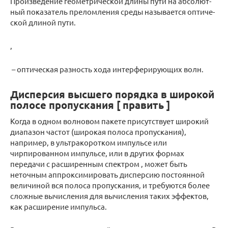
Про­из­ве­де­ние гео­мет­ри­че­ской длины пути на аб­со­лют­
ный по­ка­за­тель пре­лом­ле­ния среды на­зы­ва­ет­ся оп­ти­че­
ской дли­ной пути.
,
– оп­ти­че­ская раз­ность хода ин­тер­фе­ри­ру­ю­щих волн.
Дисперсия высшего порядка в широкой
полосе пропускания [ править ]
Когда в одном волновом пакете присутствует широкий
диапазон частот (широкая полоса пропускания),
например, в ультракоротком импульсе или
чирпированном импульсе, или в других формах
передачи с расширенным спектром , может быть
неточным аппроксимировать дисперсию постоянной
величиной вся полоса пропускания, и требуются более
сложные вычисления для вычисления таких эффектов,
как расширение импульса.