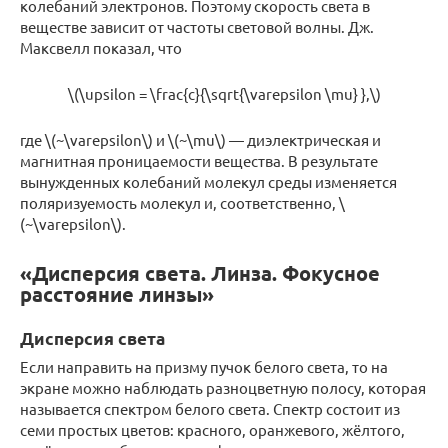
колебаний электронов. Поэтому скорость света в
веществе зависит от частоты световой волны. Дж.
Максвелл показал, что
\(\upsilon = \frac{c}{\sqrt{\varepsilon \mu} },\)
где \(~\varepsilon\) и \(~\mu\) — диэлектрическая и
магнитная проницаемости вещества. В результате
вынужденных колебаний молекул среды изменяется
поляризуемость молекул и, соответственно, \
(~\varepsilon\).
«Дисперсия света. Линза. Фокусное
расстояние линзы»
Дисперсия света
Если направить на призму пучок белого света, то на
экране можно наблюдать разноцветную полосу, которая
называется спектром белого света. Спектр состоит из
семи простых цветов: красного, оранжевого, жёлтого,