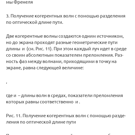
мы Фре­не­ля
3. По­лу­че­ние ко­ге­рент­ных волн с по­мо­щью раз­де­ле­ния
по оп­ти­че­ской длине пути.
Две ко­ге­рент­ные волны со­зда­ют­ся одним ис­точ­ни­ком,
но до экра­на про­хо­дят раз­ные гео­мет­ри­че­ские пути
длины и (см. Рис. 11). При этом каж­дый луч идет в среде
со своим аб­со­лют­ным по­ка­за­те­лем пре­лом­ле­ния. Раз­
ность фаз между вол­на­ми, при­хо­дя­щи­ми в точку на
экране, равна сле­ду­ю­щей ве­ли­чине:
,
где и – длины волн в сре­дах, по­ка­за­те­ли пре­лом­ле­ния
ко­то­рых равны со­от­вет­ствен­но и .
Рис. 11. По­лу­че­ние ко­ге­рент­ных волн с по­мо­щью раз­де­
ле­ния по оп­ти­че­ской длине пути