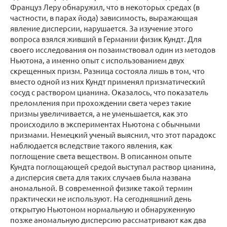
Француз Леру обнаружил, что в некоторых средах (в
частности, в парах йода) зависимость, выражающая
явление дисперсии, нарушается. За изучение этого
вопроса взялся живший в Германии физик Кундт. Для
своего исследования он позаимствовал один из методов
Ньютона, а именно опыт с использованием двух
скрещенных призм. Разница состояла лишь в том, что
вместо одной из них Кундт применял призматический
сосуд с раствором цианина. Оказалось, что показатель
преломления при прохождении света через такие
призмы увеличивается, а не уменьшается, как это
происходило в экспериментах Ньютона с обычными
призмами. Немецкий ученый выяснил, что этот парадокс
наблюдается вследствие такого явления, как
поглощение света веществом. В описанном опыте
Кундта поглощающей средой выступал раствор цианина,
а дисперсия света для таких случаев была названа
аномальной. В современной физике такой термин
практически не используют. На сегодняшний день
открытую Ньютоном нормальную и обнаруженную
позже аномальную дисперсию рассматривают как два