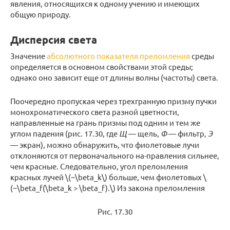
явления, относящихся к одному учению и имеющих
общую природу.
Дисперсия света
Значение
абсолютного показателя преломления
среды
определяется в основном свойствами этой среды;
однако оно зависит еще от длины волны (частоты) света.
Поочередно пропуская через трехгранную призму пучки
монохроматического света разной цветности,
направленные на грань призмы под одним и тем же
углом падения (рис. 17.30, где
Щ
— щель,
Ф
— фильтр,
Э
— экран), можно обнаружить, что фиолетовые лучи
отклоняются от первоначального на-правления сильнее,
чем красные. Следовательно, угол преломления
красных лучей \(~\beta_k\) больше, чем фиолетовых \
(~\beta_f(\beta_k > \beta_f).\) Из закона преломления
Рис. 17.30