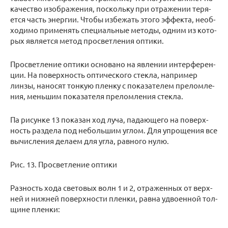
ка­че­ство изоб­ра­же­ния, по­сколь­ку при от­ра­же­нии те­ря­
ет­ся часть энер­гии. Чтобы из­бе­жать этого эф­фек­та, необ­
хо­ди­мо при­ме­нять спе­ци­аль­ные ме­то­ды, одним из ко­то­
рых яв­ля­ет­ся метод про­свет­ле­ния оп­ти­ки.
Про­свет­ле­ние оп­ти­ки ос­но­ва­но на яв­ле­нии ин­тер­фе­рен­
ции. На по­верх­ность оп­ти­че­ско­го стек­ла, на­при­мер
линзы, на­но­сят тон­кую плен­ку с по­ка­за­те­лем пре­лом­ле­
ния, мень­шим по­ка­за­те­ля пре­лом­ле­ния стек­ла.
Па ри­сун­ке 13 по­ка­зан ход луча, па­да­ю­ще­го на по­верх­
ность раз­де­ла под неболь­шим углом. Для упро­ще­ния все
вы­чис­ле­ния де­ла­ем для угла, рав­но­го нулю.
Рис. 13. Про­свет­ле­ние оп­ти­ки
Раз­ность хода све­то­вых волн 1 и 2, от­ра­жен­ных от верх­
ней и ниж­ней по­верх­но­сти плен­ки, равна удво­ен­ной тол­
щине плен­ки: