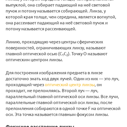
выпуклой, она собирает падающий на неё световой
пучок и потому называется собирающей. Линза, у
которой края толще, чем середина, является вогнутой,
она рассеивает падающий на неё световой пучок и
потому называется рассеивающей.
Линию, проходящую через центры сферических
поверхностей, ограничивающих линзу, называют
главной оптической осью (С
С
). Точку О называют
1
2
оптическим центром линзы.
Для построения изображения предмета в линзе
достаточно знать ход двух лучей. Один из них — это луч,
проходящий через
оптический центр линзы
, он
проходит, не преломляясь. Второй луч — луч,
параллельный главной оптической оси линзы. Все лучи,
параллельные главной оптической оси линзы, после
преломления собираются в одной точке F на оптической
оси. Эта точка называется главным фокусом линзы.
Фокусное расстояние линзы