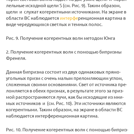
лель­ные ис­ход­ной щели S (см. Рис. 9). Таким об­ра­зом,
щели и слу­жат ко­ге­рент­ны­ми ис­точ­ни­ка­ми. На экране в
об­ла­сти BC на­блю­да­ет­ся
ин­тер­фе
­рен­ци­он­ная кар­ти­на в
виде че­ре­ду­ю­щих­ся свет­лых и тем­ных полос.
Рис. 9. По­лу­че­ние ко­ге­рент­ных волн ме­то­дом Юнга
2. По­лу­че­ние ко­ге­рент­ных волн с по­мо­щью би­приз­мы
Фре­не­ля.
Дан­ная би­приз­ма со­сто­ит из двух оди­на­ко­вых пря­мо­
уголь­ных призм с очень малым пре­лом­ля­ю­щим углом,
сло­жен­ных сво­и­ми ос­но­ва­ни­я­ми. Свет от ис­точ­ни­ка пре­
лом­ля­ет­ся в обеих приз­мах, в ре­зуль­та­те этого за приз­
мой рас­про­стра­ня­ют­ся лучи, как бы ис­хо­дя­щие из мни­
мых ис­точ­ни­ков и (см. Рис. 10). Эти ис­точ­ни­ки яв­ля­ют­ся
ко­ге­рент­ны­ми. Таким об­ра­зом, на экране в об­ла­сти BC
на­блю­да­ет­ся ин­тер­фе­рен­ци­он­ная кар­ти­на.
Рис. 10. По­лу­че­ние ко­ге­рент­ных волн с по­мо­щью би­приз­