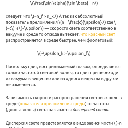
\(\frac{\sin \alpha}{\sin \beta} = n\)
следует, что \(~n_f > n_k.\) А так как абсолютный
показатель преломления \(n = \frac{c}{\upsilon},\) где \
(~c\) и \(~\upsilon\) — скорости света соответственно в
вакууме и среде то отсюда вытекает,
что красный свет
распространяется в среде быстрее, чем фиолетовый:
\(~\upsilon_k > \upsilon_f\)
Поскольку цвет, воспринимаемый глазом, определяется
только частотой световой волны, то цвет при переходе
из вакуума в вещество или из одного вещества в другое
не изменяется.
Зависимость скорости распространения световых волн в
среде (
показателя преломления среды
) от частоты
(длины волны) света называется
дисперсией света.
Дисперсия света представляется в виде зависимости \(~n