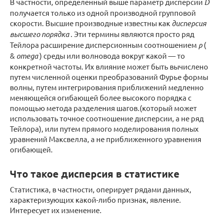
В частности, определенный выше параметр дисперсии
D
получается только из одной производной групповой
скорости. Высшие производные известны как
дисперсия
высшего порядка
. Эти термины являются просто ряд
Тейлора расширение дисперсионным соотношением
р
(
&
omega
) среды или волновода вокруг какой — то
конкретной частоты. Их влияние может быть вычислено
путем численной оценки преобразований Фурье формы
волны, путем интегрирования приближений медленно
меняющейся огибающей более высокого порядка с
помощью метода разделения шагов.(который может
использовать точное соотношение дисперсии, а не ряд
Тейлора), или путем прямого моделирования полных
уравнений Максвелла, а не приближенного уравнения
огибающей.
Что такое дисперсия в статистике
Статистика, в частности, оперирует рядами данных,
характеризующих какой-либо признак, явление.
Интересует их изменение.