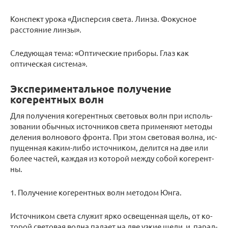
Конспект урока «Дисперсия света. Линза. Фокусное
расстояние линзы».
Следующая тема: «Оптические приборы. Глаз как
оптическая система».
Экспериментальное получение
когерентных волн
Для по­лу­че­ния ко­ге­рент­ных све­то­вых волн при ис­поль­
зо­ва­нии обыч­ных ис­точ­ни­ков света при­ме­ня­ют ме­то­ды
де­ле­ния вол­но­во­го фрон­та. При этом све­то­вая волна, ис­
пу­щен­ная ка­ким-ли­бо ис­точ­ни­ком, де­лит­ся на две или
более ча­стей, каж­дая из ко­то­рой между собой ко­ге­рент­
ны.
1. По­лу­че­ние ко­ге­рент­ных волн ме­то­дом Юнга.
Ис­точ­ни­ком света слу­жит ярко осве­щен­ная щель, от ко­
то­рой све­то­вая волна па­да­ет на две узкие щели и па­рал­