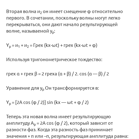
Вторая волна и
он имеет смещение φ относительно
2
первого. В сочетании, поскольку волны могут легко
перекрываться, они дают начало результирующей
волне, называемой y
:
р
Y
= и
+ и
= Грех (kx-ωt) + грех (kx-ωt + φ)
р
1
2
Используя тригонометрическое тождество:
грех α + грех β = 2 греха (α + β) / 2. cos (α — β) / 2
Уравнение для y
Он трансформируется в:
р
Y
= [2A cos (φ / 2)] sin (kx — ωt + φ / 2)
р
Теперь эта новая волна имеет результирующую
амплитуду A
= 2A cos (φ / 2), который зависит от
р
разности фаз. Когда эта разность фаз принимает
значения + π или –π, результирующая амплитуда равна: