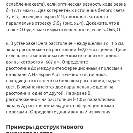
ослабление света), если оптическая разность хода равна
δ=17,17 мкм?5. Два когерентных источника белого света
S
и S
освещают экран MN, плоскость которого
1
2
параллельна отрезку
S
S
(рис. 92-1). Докажите, что в
1
2
точке O будет максимум освещенности, если S
O=S
O.
1
2
6. В установке Юнга расстояние между щелями d=1,5 см,
экран расположен на расстоянии l=2,0 м от щелей. Щели
освещаются монохроматическим источником, длина
волны которого λ=687 нм. Определите
расстояние Δx между интерференционными полосами
на экране.7. На экран A от точечного источника,
находящегося от него на большом расстоянии, падает
свет. В экране имеются две параллельные щели на
расстоянии одна от другой. На экране B,
расположенном на расстоянии l=1,0 м параллельно
экрану A, расстояние между интерференционными
полосами . Определите длину волны λ излучения.
Примеры деструктивного
вмешательства