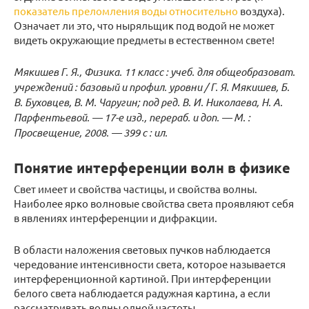
показатель преломления воды относительно
воздуха).
Означает ли это, что ныряльщик под водой не может
видеть окружающие предметы в естественном свете!
Мякишев Г. Я., Физика. 11 класс : учеб. для общеобразоват.
учреждений : базовый и профил. уровни / Г. Я. Мякишев, Б.
В. Буховцев, В. М. Чаругин; под ред. В. И. Николаева, Н. А.
Парфентьевой. — 17-е изд., перераб. и доп. — М. :
Просвещение, 2008. — 399 с : ил.
Понятие интерференции волн в физике
Свет имеет и свойства частицы, и свойства волны.
Наиболее ярко волновые свойства света проявляют себя
в явлениях интерференции и дифракции.
В области наложения световых пучков наблюдается
чередование интенсивности света, которое называется
интерференционной картиной. При интерференции
белого света наблюдается радужная картина, а если
рассматривать волны одной частоты