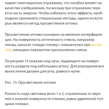
ты­ва­ет мно­го­крат­ное от­ра­же­ние, что па­губ­но вли­я­ет на
ка­че­ство изоб­ра­же­ния, по­сколь­ку при от­ра­же­нии те­ря­
ет­ся часть энер­гии. Чтобы из­бе­жать этого эф­фек­та, необ­
хо­ди­мо при­ме­нять спе­ци­аль­ные ме­то­ды, одним из ко­то­
рых яв­ля­ет­ся метод про­свет­ле­ния оп­ти­ки.
Про­свет­ле­ние оп­ти­ки ос­но­ва­но на яв­ле­нии ин­тер­фе­рен­
ции. На по­верх­ность оп­ти­че­ско­го стек­ла, на­при­мер
линзы, на­но­сят тон­кую плен­ку с по­ка­за­те­лем пре­
лом­ле­
ния
, мень­шим по­ка­за­те­ля пре­лом­ле­ния стек­ла.
Па ри­сун­ке 13 по­ка­зан ход луча, па­да­ю­ще­го на по­верх­
ность раз­де­ла под неболь­шим углом. Для упро­ще­ния все
вы­чис­ле­ния де­ла­ем для угла, рав­но­го нулю.
Рис. 13. Про­свет­ле­ние оп­ти­ки
Раз­ность хода све­то­вых волн 1 и 2, от­ра­жен­ных от верх­
ней и ниж­ней по­верх­но­сти плен­ки, равна удво­ен­ной тол­
щине плен­ки: