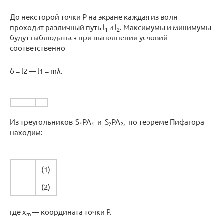
До некоторой точки P на экране каждая из волн
проходит различный путь l
и l
. Максимумы и минимумы
1
2
будут наблюдаться при выполнении условий
соответственно
δ = l2 — l1 = mλ,
Из треугольников S
PA
и S
PA
, по теореме Пифагора
1
1
2
2
находим:
(1)
(2)
где x
— координата точки P.
m