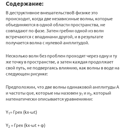
Содержание:
В деструктивное вмешательствоВ физике это
происходит, когда две независимые волны, которые
объединяются в одной области пространства, не
совпадают по фазе. Затем гребни одной из волн
встречаются с впадинами другой, и в результате
получается волна с нулевой амплитудой.
Несколько волн без проблем проходят через одну и ту
же точку в пространстве, а затем каждая продолжает
свой путь, не подвергаясь влиянию, как волны в воде на
следующем рисунке:
Предположим, что две волны одинаковой амплитуды A
и частоты que, которые мы назовем y
и и
, который
1
2
математически описывается уравнениями:
Y
= Грех (kx-ωt)
1
Y
= Грех (kx-ωt + φ)
2