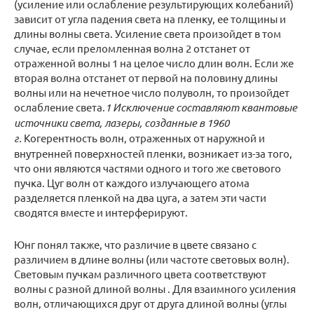
(усиление или ослабление результирующих колебаний)
зависит от угла падения света на пленку, ее толщины и
длины волны света. Усиление света произойдет в том
случае, если преломленная волна 2 отстанет от
отраженной волны 1 на целое число длин волн. Если же
вторая волна отстанет от первой на половину длины
волны или на нечетное число полуволн, то произойдет
ослабление света.
1 Исключение составляют квантовые
источники света, лазеры, созданные в 1960
г.
Когерентность волн, отраженных от наружной и
внутренней поверхностей пленки, возникает из-за того,
что они являются частями одного и того же светового
пучка. Цуг волн от каждого излучающего атома
разделяется пленкой на два цуга, а затем эти части
сводятся вместе и интерферируют.
Юнг понял также, что различие в цвете связано с
различием в длине волны (или частоте световых волн).
Световым пучкам различного цвета соответствуют
волны с разной длиной волны . Для взаимного усиления
волн, отличающихся друг от друга длиной волны (углы