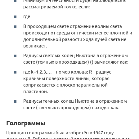
рассматриваемой точке, если:
где
В проходящем свете отражение волны света
происходит от среды оптически менее плотной и
дополнительной разности хода лучей света не
возникает.
Радиусы светлых колец Ньютона в отраженном
свете (темных в проходящем) () вычисляют как:
где k=1,2,3,… – номер кольца; R – радиус
кривизны поверхности линзы, которая
соприкасается с плоскопараллельной
пластиной.
Радиусы темных колец Ньютона в отраженном
свете ( светлых в проходящем) находят как:
Голограммы
Принцип голограммы был изобретён в 1947 году
физиком Д. Габором, который впоследствии получил за