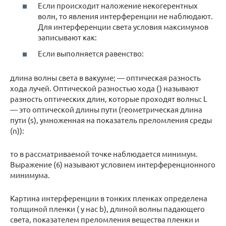
Если происходит наложение некогерентных
волн, то явления интерференции не наблюдают.
Для интерференции света условия максимумов
записывают как:
Если выполняется равенство:
длина волны света в вакууме; — оптическая разность
хода лучей. Оптической разностью хода () называют
разность оптических длин, которые проходят волны: L
— это оптической длины пути (геометрическая длина
пути (s), умноженная на показатель преломления среды
(n)):
то в рассматриваемой точке наблюдается минимум.
Выражение (6) называют условием интерференционного
минимума.
Картина интерференции в тонких пленках определена
толщиной пленки ( у нас b), длиной волны падающего
света, показателем преломления вещества пленки и