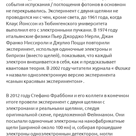
события испускания / поглощения фотонов в основном
не перекрывались. Эксперимент с двумя щелями не
проводился ни с чем, кроме света, до 1961 года, когда
Клаус Йонссон из Тюбингенского университета
выполнил его с электронными пучками. В 1974 году
итальянские физики Пьер Джорджо Мерли, Джан
Франко Миссироли и Джулио Поцци повторили
эксперимент, используя одиночные электроны и
бипризм (вместо щелей), показывая, что каждый
электрон вмешивается в себя, как и предсказывает
квантовая теория. В 2002 году читатели журнала «
Физика
» назвали одноэлектронную версию эксперимента
«самым красивым экспериментом»
.
В 2012 году Стефано Фраббони и его коллеги в конечном
итоге провели эксперимент с двумя щелями с
электронами и реальными щелями, следуя
оригинальной схеме, предложенной Фейнманом. Они
посылали одиночные электроны на нанофабрикатные
щели (шириной около 100 нм) и, собирая прошедшие
электроны одноэлектронным детектором, могли