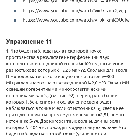
https://www.youtube.com/watch?v=54IAbYWDcqc
https://www.youtube.com/watch?v=J7tvmx2jwjg
https://www.youtube.com/watch?v=9k_xmKOUuiw
Упражнение 11
1. Что будет наблюдаться в некоторой точке
пространства в результате интерференции двух
когерентных волн длиной волны λ=400 нм, оптическая
разность хода которых δ=2,25 мкм?2. Сколько длин волн
N монохроматического излучения частотой ν=800
МГц укладывается на отрезке длиной l=2,0 м?3. Экран MN
освещен когерентными монохроматическими
источниками S
и S
(см. рис. 92), период колебаний
1
2
которых T. Усиление или ослабление света будет
наблюдаться в точке P, если от источника S
свет в нее
2
приходит позже на промежуток времени τ=2,5T, чем от
источника S
?4. Две когерентные волны, длины волн
1
которых λ=404 нм, приходят в одну точку на экране. Что
будет наблюдаться в этой точке (усиление или