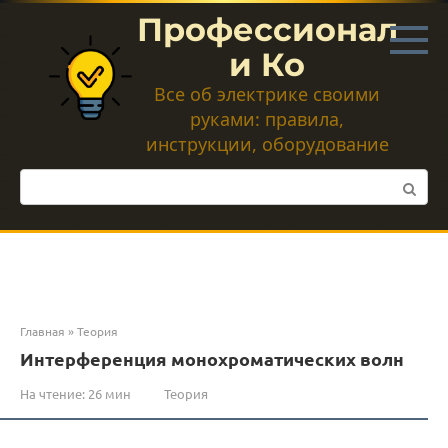
Перейти
Профессионал
к
контенту
и Ко
Все об электрике своими
руками: правила,
инструкции, оборудование
Поиск:
Главная
»
Теория
Интерференция монохроматических волн
На чтение:
26 мин
Теория