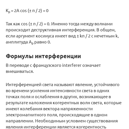
К
= 2A cos (± π / 2) = 0
р
Так как cos (± π / 2) = 0. Именно тогда между волнами
происходит деструктивная интерференция. В общем,
если аргумент косинуса имеет вид ± kπ / 2 с нечетным k,
амплитуда A
равно 0.
р
Формулы интерференции
В переводе с французского interferer означает
вмешиваться.
Интерференцией света называют явление, устойчивого
во времени усиления интенсивности света в одних
точках поля и ослабления в других, возникающее в
результате наложения когерентных волн света, которые
имеют колебания вектора напряженности
электромагнитного поля, происходящие в одном
направлении. Необходимым условием существования
явления интерференции является когерентность