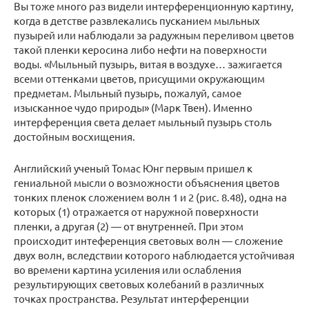
Вы тоже много раз видели интерференционную картину,
когда в детстве развлекались пусканием мыльных
пузырей или наблюдали за радужным переливом цветов
такой пленки керосина либо нефти на поверхности
воды. «Мыльный пузырь, витая в воздухе… зажигается
всеми оттенками цветов, присущими окружающим
предметам. Мыльный пузырь, пожалуй, самое
изысканное чудо природы» (Марк Твен). Именно
интерференция света делает мыльный пузырь столь
достойным восхищения.
Английский ученый Томас Юнг первым пришел к
гениальной мысли о возможности объяснения цветов
тонких пленок сложением волн 1 и 2 (рис. 8.48), одна на
которых (1) отражается от наружной поверхности
пленки, а другая (2) — от внутренней. При этом
происходит интеференция световых волн — сложение
двух волн, вследствии которого наблюдается устойчивая
во времени картина усиления или ослабления
результирующих световых колебаний в различных
точках пространства. Результат интерференции