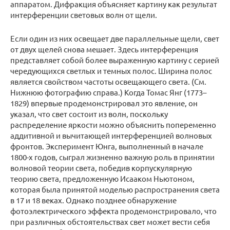
аппаратом. Дифракция объясняет картину как результат
интерференции световых волн от щели.
Если один из них освещает две параллельные щели, свет
от двух щелей снова мешает. Здесь интерференция
представляет собой более выраженную картину с серией
чередующихся светлых и темных полос. Ширина полос
является свойством частоты освещающего света. (См.
Нижнюю фотографию справа.) Когда Томас Янг (1773–
1829) впервые продемонстрировал это явление, он
указал, что свет состоит из волн, поскольку
распределение яркости можно объяснить попеременно
аддитивной и вычитающей интерференцией волновых
фронтов. Эксперимент Юнга, выполненный в начале
1800-х годов, сыграл жизненно важную роль в принятии
волновой теории света, победив корпускулярную
теорию света, предложенную Исааком Ньютоном,
которая была принятой моделью распространения света
в 17 и 18 веках. Однако позднее обнаружение
фотоэлектрического эффекта продемонстрировало, что
при различных обстоятельствах свет может вести себя