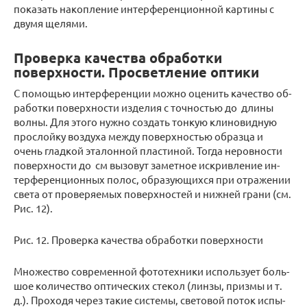
показать накопление интерференционной картины с
двумя щелями.
Проверка качества обработки
поверхности. Просветление оптики
С по­мо­щью ин­тер­фе­рен­ции можно оце­нить ка­че­ство об­
ра­бот­ки по­верх­но­сти из­де­лия с точ­но­стью до длины
волны. Для этого нужно со­здать тон­кую кли­но­вид­ную
про­слой­ку воз­ду­ха между по­верх­но­стью об­раз­ца и
очень глад­кой эта­лон­ной пла­сти­ной. Тогда неров­но­сти
по­верх­но­сти до см вы­зо­вут за­мет­ное ис­крив­ле­ние ин­
тер­фе­рен­ци­он­ных полос, об­ра­зу­ю­щих­ся при от­ра­же­нии
света от про­ве­ря­е­мых по­верх­но­стей и ниж­ней грани (см.
Рис. 12).
Рис. 12. Про­вер­ка ка­че­ства об­ра­бот­ки по­верх­но­сти
Мно­же­ство со­вре­мен­ной фо­то­тех­ни­ки ис­поль­зу­ет боль­
шое ко­ли­че­ство оп­ти­че­ских сте­кол (линзы, приз­мы и т.
д.). Про­хо­дя через такие си­сте­мы, све­то­вой поток ис­пы­