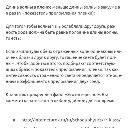
Длина волны в плен­ке мень­ше длины волны в ва­ку­у­ме в
n раз (n – по­ка­за­тель пре­лом­ле­ния плен­ки):
Для того чтобы волны 1 и 2 ослаб­ля­ли друг друга, раз­
ность хода долж­на быть равна по­ло­вине длины волны,
то есть:
Если ам­пли­ту­ды обеих от­ра­жен­ных волн оди­на­ко­вы или
очень близ­ки друг к другу, то га­ше­ние света будет пол­
ным. Чтобы до­бить­ся этого, под­би­ра­ют со­от­вет­ству­ю­
щим об­ра­зом по­ка­за­тель пре­лом­ле­ния плен­ки, так как
ин­тен­сив­ность от­ра­жен­но­го света опре­де­ля­ет­ся от­но­ше­
ни­ем ко­эф­фи­ци­ен­тов пре­лом­ле­ния двух сред.
К занятию прикреплен файл «Это интересно!». Вы
можете скачать файл в любое удобное для вас время.
http://interneturok.ru/ru/school/physics/11-klass/