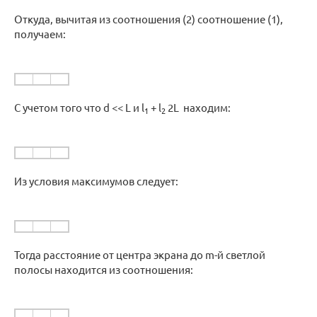
Откуда, вычитая из соотношения (2) соотношение (1),
получаем:
С учетом того что d << L и l
+ l
2L находим:
1
2
Из условия максимумов следует:
Тогда расстояние от центра экрана до m-й светлой
полосы находится из соотношения: