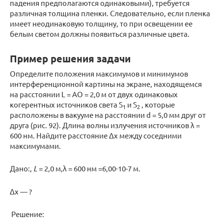
падения предполагаются одинаковыми), требуется
различная толщина пленки. Следовательно, если пленка
имеет неодинаковую толщину, то при освещении ее
белым светом должны появиться различные цвета.
Пример решения задачи
Определите положения максимумов и минимумов
интерференционной картины на экране, находящемся
на расстоянии L = AO = 2,0 м от двух одинаковых
когерентных источников света S
и S
, которые
1
2
расположены в вакууме на расстоянии d = 5,0 мм друг от
друга (рис. 92). Длина волны излучения источников λ =
600 нм. Найдите расстояние Δx между соседними
максимумами.
Дано:,
L
= 2,0 м,λ = 600 нм =6,00·10-7 м.
Δx — ?
Решение: