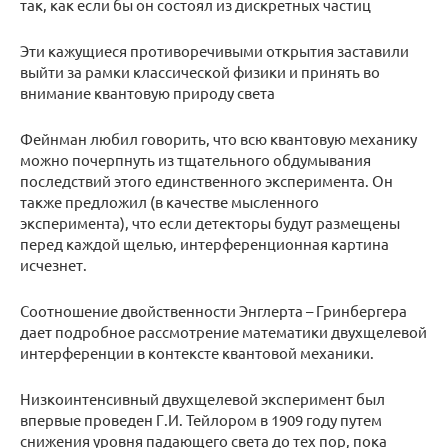
так, как если бы он состоял из дискретных частиц
Эти кажущиеся противоречивыми открытия заставили
выйти за рамки классической физики и принять во
внимание квантовую природу света
Фейнман любил говорить, что всю квантовую механику
можно почерпнуть из тщательного обдумывания
последствий этого единственного эксперимента. Он
также предложил (в качестве мысленного
эксперимента), что если детекторы будут размещены
перед каждой щелью, интерференционная картина
исчезнет.
Соотношение двойственности Энглерта – Гринбергера
дает подробное рассмотрение математики двухщелевой
интерференции в контексте квантовой механики.
Низкоинтенсивный двухщелевой эксперимент был
впервые проведен Г.И. Тейлором в 1909 году путем
снижения уровня падающего света до тех пор, пока