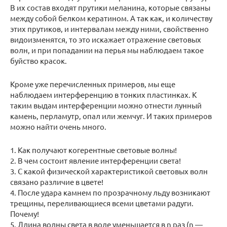
В их состав входят прутики меланина, которые связаны
между собой белком кератином. А так как, и количеству
этих прутиков, и интервалам между ними, свойственно
видоизменятся, то это искажает отражение световых
волн, и при попадании на перья мы наблюдаем такое
буйство красок.
Кроме уже перечисленных примеров, мы еще
наблюдаем интерференцию в тонких пластинках. К
таким выдам интерференции можно отнести лунный
камень, перламутр, опал или жемчуг. И таких примеров
можно найти очень много.
1. Как получают когерентные световые волны!
2. В чем состоит явление интерференции света!
3. С какой физической характеристикой световых волн
связано различие в цвете!
4. После удара камнем по прозрачному льду возникают
трещины, переливающиеся всеми цветами радуги.
Почему!
5. Длина волны света в воде уменьшается в n раз (n —