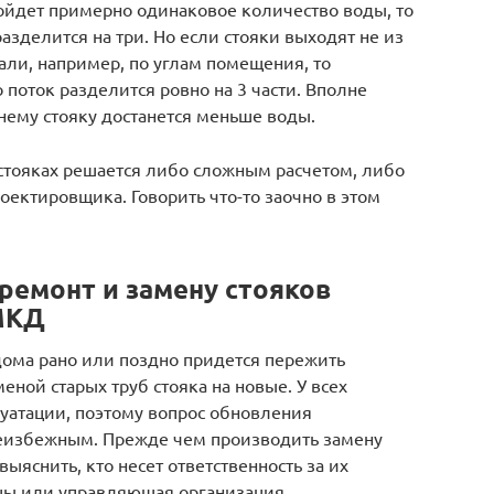
ойдет примерно одинаковое количество воды, то
азделится на три. Но если стояки выходят не из
тали, например, по углам помещения, то
 поток разделится ровно на 3 части. Вполне
нему стояку достанется меньше воды.
 стояках решается либо сложным расчетом, либо
оектировщика. Говорить что-то заочно в этом
ремонт и замену стояков
МКД
ома рано или поздно придется пережить
еной старых труб стояка на новые. У всех
луатации, поэтому вопрос обновления
неизбежным. Прежде чем производить замену
выяснить, кто несет ответственность за их
ьцы или управляющая организация.