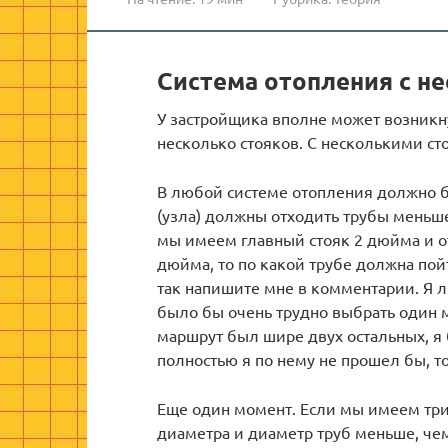
Система отопления с н
У застройщика вполне может возникну
несколько стояков. С несколькими с
В любой системе отопления должно б
(узла) должны отходить трубы меньше
мы имеем главный стояк 2 дюйма и от
дюйма, то по какой трубе должна пой
так напишите мне в комментарии. Я л
было бы очень трудно выбрать один м
маршрут был шире двух остальных, я 
полностью я по нему не прошел бы, то
Еще один момент. Если мы имеем три 
диаметра и диаметр труб меньше, чем