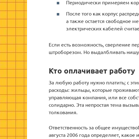
Периодически примеряем корп
После того как корпус распре
а также остается свободное м
электрических кабелей считае
Если есть возможность, сверление п
штроборезом. Но выдалбливать нишу 
Кто оплачивает работу
За любую работу нужно платить; с этим
расходы: жильцы, которые проживают
управляющая компания, или все соб
солидарно. Эта непростая тема вызы
толкования.
Ответственность за общее имущество
августа 2006 года определяет, како