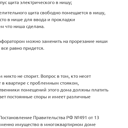
ус щита электрического в нишу;
делительного щита свободно помещается в нишу,
есто в нише для ввода и прокладки
м что ниша сделана.
ерфоратором можно заменить на прорезание ниши
все равно придется.
 никто не спорит. Вопрос в том, кто несет
 в квартире с проблемным стояком,
ственники помещений этого дома должны платить
вает постоянные споры и имеет различные
Постановление Правительства РФ №491 от 13
е именно имущество в многоквартирном доме