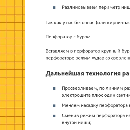
Разлиновываем периметр ниши
Так как у нас бетонная (или кирпична
Перфоратор с буром
Вставляем в перфоратор крупный бур
перфораторе режим «удар со сверле
Дальнейшая технология ра
Просверливаем, по линиям ра
электрощита плюс один санти
Меняем насадку перфоратора н
Сменив режим перфоратора на
внутри ниши;