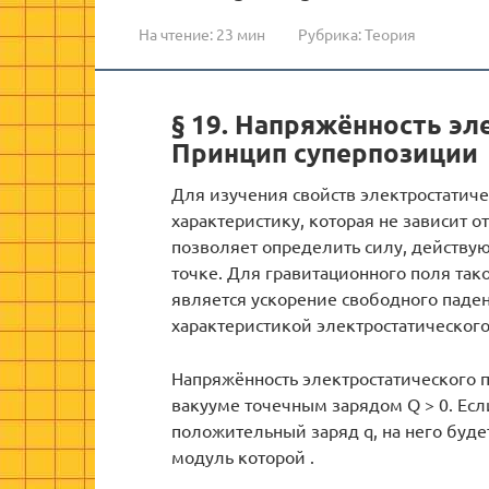
На чтение:
23 мин
Рубрика:
Теория
§ 19. Напряжённость эл
Принцип суперпозиции
Для изучения свойств электростатиче
характеристику, которая не зависит о
позволяет определить силу, действую
точке. Для гравитационного поля тако
является ускорение свободного паден
характеристикой электростатического
Напряжённость электростатического п
вакууме точечным зарядом Q > 0. Есл
положительный заряд q, на него буде
модуль которой .