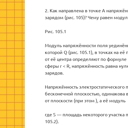
2. Как направлена в точке А напряж
зарядом (рис. 105)? Чему равен модул
Рис. 105.1
Модуль напряжённости поля уединён
которой Q (рис. 105.1), в точках на её
от её центра определяют по формуле 
сферы r < R, напряжённость равна нул
зарядов.
Напряжённость электростатического 
бесконечной плоскостью, одинакова в
от плоскости (при этом ), а её модуль
где S — площадь некоторого участка п
105.2).