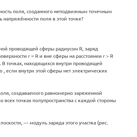
ённость поля, созданного неподвижным точечным
ь напряжённости поля в этой точке?
ной проводящей сферы радиусом R, заряд
 поверхности r = R и вне сферы на расстоянии r > R
. В точках, находящихся внутри проводящей
ю , если внутри этой сферы нет электрических
поля, создаваемого равномерно заряженной
о всех точках полупространства с каждой стороны
лоскости, — модуль заряда этого участка (рис.