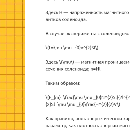
Здесь H — напряженность магнитного 
витков соленоида.
В случае эксперимента с соленоидом:
\(L=\mu \mu _{0}n^{2}Sl\)
Здесь \(\mu\) — магнитная проницаем
сечения соленоида; n=Nl.
Таким образом:
\(E_{m}=\frac{\mu \mu _{0}N^{2}Sl}{2l^{2
{2}Sl=\mu \mu _{0}\frac{H^{2}}{2}V\)
Как правило, роль энергетической ха
параметр, как плотность энергии магн