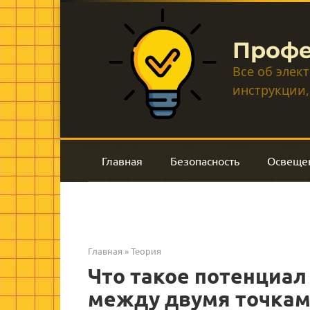
Перейти
к
контенту
Профе
Все об элек
инструкции,
Главная
Безопасность
Освеще
Главная
»
Теория
Что такое потенциал
между двумя точка