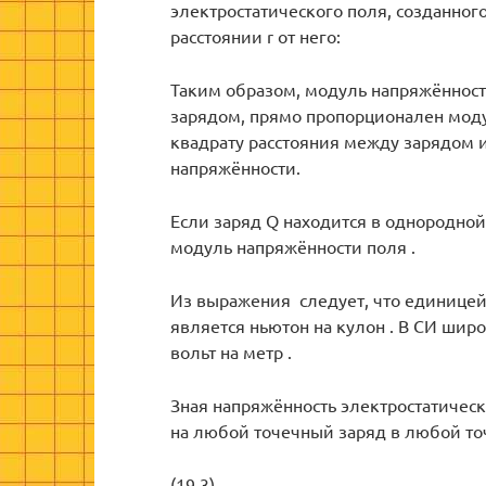
электростатического поля, созданног
расстоянии r от него:
Таким образом, модуль напряжённост
зарядом, прямо пропорционален моду
квадрату расстояния между зарядом 
напряжённости.
Если заряд Q находится в однородной
модуль напряжённости поля .
Из выражения следует, что единицей
является ньютон на кулон . В СИ шир
вольт на метр .
Зная напряжённость электростатичес
на любой точечный заряд в любой точ
(19.3)