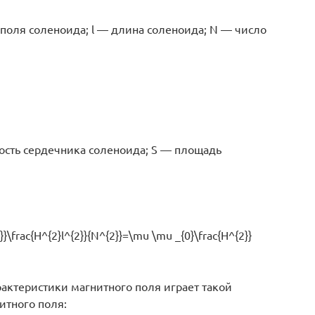
поля соленоида; l — длина соленоида; N — число
ость сердечника соленоида; S — площадь
}}\frac{H^{2}l^{2}}{N^{2}}=\mu \mu _{0}\frac{H^{2}}
рактеристики магнитного поля играет такой
итного поля: