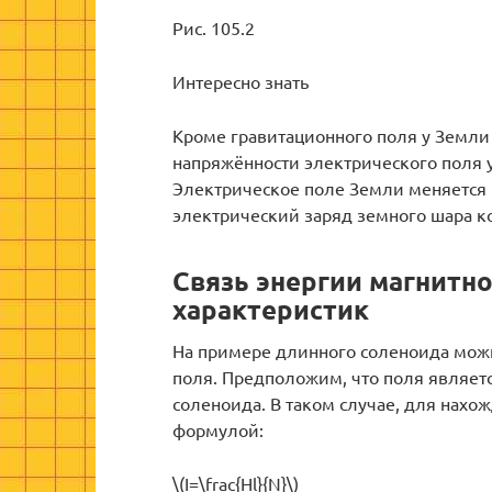
Рис. 105.2
Интересно знать
Кроме гравитационного поля у Земли 
напряжённости электрического поля у
Электрическое поле Земли меняется
электрический заряд земного шара ко
Связь энергии магнитно
характеристик
На примере длинного соленоида можн
поля. Предположим, что поля являет
соленоида. В таком случае, для нахо
формулой:
\(I=\frac{Hl}{N}\)