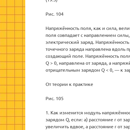
Рис. 104
Напряжённость поля, как и сила, вел
поля совпадает с направлением сил
электрический заряд. Напряжённость
точечного заряда направлена вдоль п
создающий поле. Напряжённость пол
Q > 0, направлена от заряда, а напря
отрицательным зарядом Q < 0, — к зар
От теории к практике
Рис. 105
1. Как изменится модуль напряжённос
зарядом Q, если: а) расстояние r от з
увеличить вдвое, а расстояние r от з